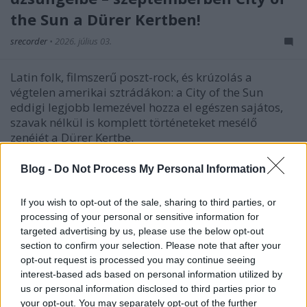
the Sun a Dürer Kertben!
srecorder
•
2026. július 03.
Latin folk, filmszerű poszt-rock, és krúzolás a
végtelen amerikai sztrádákon: a City of the Sun
eddigi legjobb lemezével hozza el egészen sajátos,
szavak nélkül is komplett történeteket mesélő
zenéjét a Dürer Kertbe.
Blog -
Do Not Process My Personal Information
If you wish to opt-out of the sale, sharing to third parties, or
processing of your personal or sensitive information for
targeted advertising by us, please use the below opt-out
section to confirm your selection. Please note that after your
opt-out request is processed you may continue seeing
interest-based ads based on personal information utilized by
us or personal information disclosed to third parties prior to
your opt-out. You may separately opt-out of the further