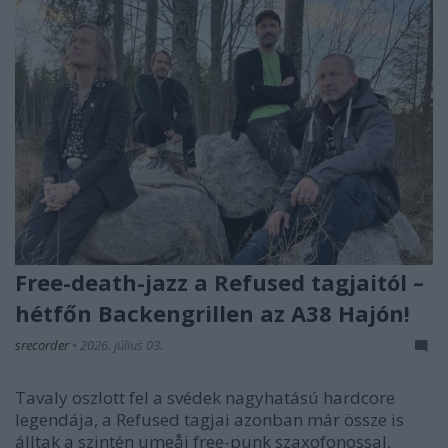
Free-death-jazz a Refused tagjaitól –
hétfőn Backengrillen az A38 Hajón!
srecorder
•
2026. július 03.
Tavaly oszlott fel a svédek nagyhatású hardcore
legendája, a Refused tagjai azonban már össze is
álltak a szintén umeåi free-punk szaxofonossal,