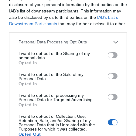
disclosure of your personal information by third parties on the
IAB’s list of downstream participants. This information may
also be disclosed by us to third parties on the
IAB’s List of
Downstream Participants
that may further disclose it to other
third parties.
Eagle-Eye Cherry Budapestre is
elhozza a Save Tonightot
Please note that this website/app uses one or more Google
Personal Data Processing Opt Outs
services and may gather and store information including but
srecorder
•
2026. július 02.
not limited to your visit or usage behaviour. You may click to
I want to opt-out of the Sharing of my
personal data.
grant or deny consent to Google and its third-party tags to
Opted In
use your data for below specified purposes in below Google
A Save Tonight című világslágerről ismert svéd
consent section.
énekes 2023-as Back On Track lemezével tért vissza
I want to opt-out of the Sale of my
Personal Data.
egy önbizalomhiánnyal és bizonytalanságokkal teli
Opted In
időszak után, tavalyi albumával (Become A Light)
pedig folytatja a megkezdett utat, és november 23-
I want to opt-out of processing my
Personal Data for Targeted Advertising.
án az Akváriumban ad önálló klubkoncertet.
Opted In
I want to opt-out of Collection, Use,
Retention, Sale, and/or Sharing of my
Personal Data that Is Unrelated with the
Purposes for which it was collected.
Opted Out