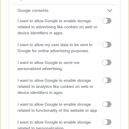
Google consents
I want to allow Google to enable storage
related to advertising like cookies on web or
device identifiers in apps.
I want to allow my user data to be sent to
Google for online advertising purposes.
I want to allow Google to send me
Gitártorzítás és gördeszkák a Duna-
personalized advertising.
parton: szombaton jön a Varázs
I want to allow Google to enable storage
Garázs Feszt bemelegítő bulija
related to analytics like cookies on web or
device identifiers in apps.
srecorder
•
2026. július 01.
I want to allow Google to enable storage
related to functionality of the website or app.
Augusztus közepén a mogyoródi Ring Autósmozi és
Kempingben rendezi meg az év egyik
I want to allow Google to enable storage
legkülönlegesebb underground fesztiválját a Varázs
related to personalization.