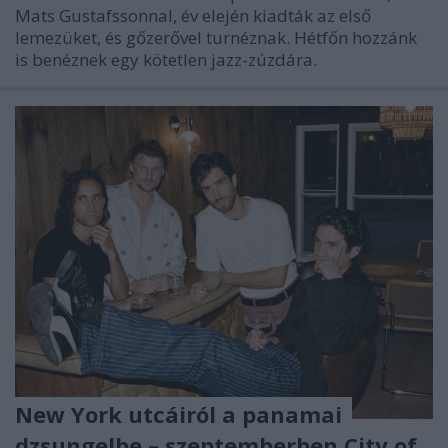
Mats Gustafssonnal, év elején kiadták az első
lemezüket, és gőzerővel turnéznak. Hétfőn hozzánk
is benéznek egy kötetlen jazz-zúzdára.
New York utcáiról a panamai
dzsungelbe – szeptemberben City of