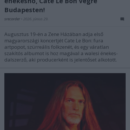
énekesnő, Cate Le Bon végre
Budapesten!
srecorder
•
2026. június 29.
Augusztus 19-én a Zene Házában adja első
magyarországi koncertjét Cate Le Bon: fura
artpopot, szürreális folkzenét, és egy váratlan
szakítós albumot is hoz magával a walesi énekes-
dalszerző, aki producerként is jelentőset alkotott.