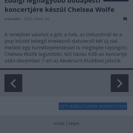
Eddigi legnagyobb budapesti
koncertjére készül Chelsea Wolfe
srecorder
•
2026. június 24.
A zenéjével valahol a gót, a folk, az indusztriál és a
pop között lebegő énekesnő-dalszerző két új dal
mellett egy turnébejelentéssel is meglepte rajongóit:
Chelsea Wolfe legutóbbi, telt házas A38-as koncertje
után december 7-én az Akvárium Klubban játszik.
SÜTI BEÁLLÍTÁSOK MÓDOSÍTÁSA
mobil
|
teljes