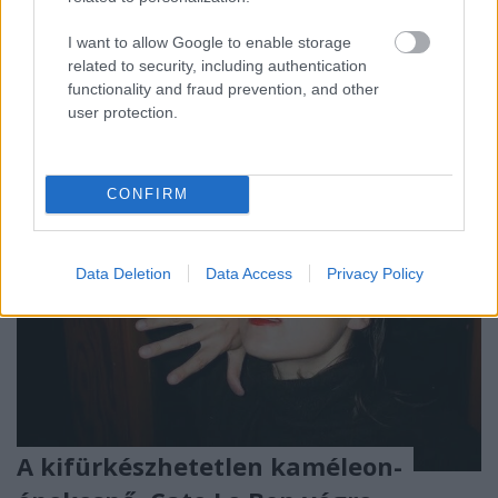
Garázs kollektíva, amit július 4-én, azaz most
szombaton egy ingyenes warm-up bulival vezetnek
I want to allow Google to enable storage
fel a Dunyiban.
related to security, including authentication
functionality and fraud prevention, and other
user protection.
CONFIRM
Data Deletion
Data Access
Privacy Policy
A kifürkészhetetlen kaméleon-