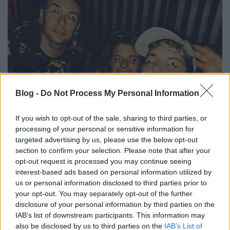
Blog -
Do Not Process My Personal Information
If you wish to opt-out of the sale, sharing to third parties, or
processing of your personal or sensitive information for
targeted advertising by us, please use the below opt-out
Ezen az égegyadta világon semmi
section to confirm your selection. Please note that after your
nincs már, ami ártson - Rec.hu
opt-out request is processed you may continue seeing
interest-based ads based on personal information utilized by
RRRecorder
•
2025. november 06.
us or personal information disclosed to third parties prior to
your opt-out. You may separately opt-out of the further
Szép lassan vissza fog kúszni az értelem. Lopom a
disclosure of your personal information by third parties on the
kesst, mint az Orbán; rockolom a rollt, mint a Zorán.
IAB’s list of downstream participants. This information may
Eladod a liciten a lelkedet jobb árért. A mosolyom is
also be disclosed by us to third parties on the
IAB’s List of