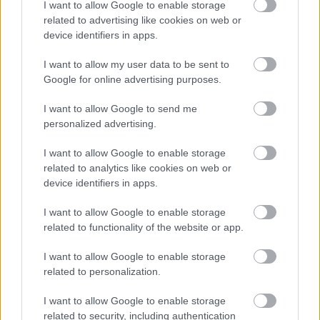
I want to allow Google to enable storage
RRRecorder
•
2025. június 05.
related to advertising like cookies on web or
device identifiers in apps.
Én ilyeneknek nem fogadok szót. Aki velünk van, az
I want to allow my user data to be sent to
kiabálhat. Hogy lehet két ember pont épp nem
Google for online advertising purposes.
elegen? Köszönöm jó Isten, hogy velem vagy meg
minden. Egy döntés, amit minden pillanatban
I want to allow Google to send me
meghozhatunk. Északi kabaré, pénteki kazetták, a
personalized advertising.
birodalom pincehálózata. Ez már a beat? A Recorder
új magyar…
I want to allow Google to enable storage
related to analytics like cookies on web or
device identifiers in apps.
I want to allow Google to enable storage
related to functionality of the website or app.
I want to allow Google to enable storage
related to personalization.
I want to allow Google to enable storage
related to security, including authentication