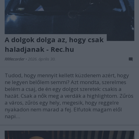
A dolgok dolga az, hogy csak
haladjanak - Rec.hu
RRRecorder
•
2026. április 30.
Tudod, hogy mennyit kellett küzdenem azért, hogy
ne legyen belőlem semmi? Azt mondta, szerelmes
belém a csaj, de én egy dolgot szeretek: csakis a
hazát. Csak a nők meg a verdák a highlightom. Zűrös
a város, zűrös egy hely, megesik, hogy reggelre
nyakadon nem marad a fej. Elfutok magam elől
napi…