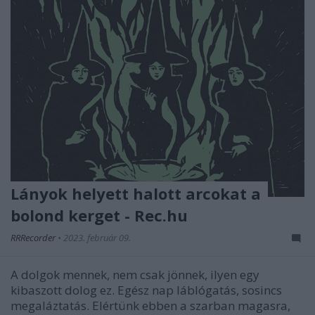
Lányok helyett halott arcokat a
bolond kerget - Rec.hu
RRRecorder
•
2023. február 09.
A dolgok mennek, nem csak jönnek, ilyen egy
kibaszott dolog ez. Egész nap láblógatás, sosincs
megaláztatás. Elértünk ebben a szarban magasra,