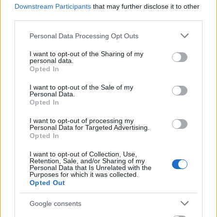
őszintébb ott lent a mélyben. Kitüntetik az összes
Downstream Participants
that may further disclose it to other
pszichopatát. Egy kert, ahol minden szükség rejtve
third parties.
marad. Gyere, rózsám, béküljünk meg! A…
Please note that this website/app uses one or more Google
Personal Data Processing Opt Outs
services and may gather and store information including but
not limited to your visit or usage behaviour. You may click to
I want to opt-out of the Sharing of my
personal data.
grant or deny consent to Google and its third-party tags to
Opted In
use your data for below specified purposes in below Google
consent section.
I want to opt-out of the Sale of my
Personal Data.
Opted In
I want to opt-out of processing my
Personal Data for Targeted Advertising.
Opted In
I want to opt-out of Collection, Use,
Retention, Sale, and/or Sharing of my
Personal Data that Is Unrelated with the
Purposes for which it was collected.
Opted Out
Csonka ország vagyok nélküled -
Google consents
Rec.hu