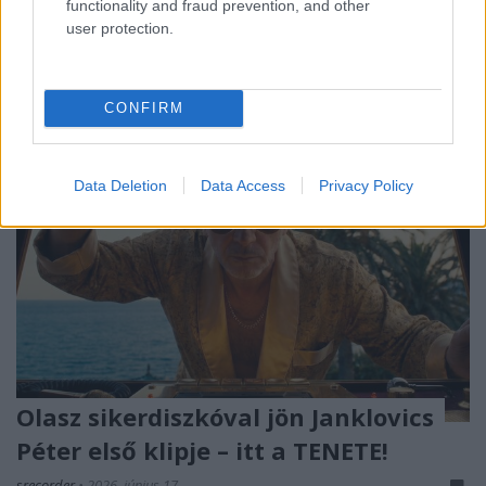
functionality and fraud prevention, and other
Bokáig egy kapcsolat válságát meséli el. Premier!
user protection.
CONFIRM
Data Deletion
Data Access
Privacy Policy
Olasz sikerdiszkóval jön Janklovics
Péter első klipje – itt a TENETE!
srecorder
•
2026. június 17.