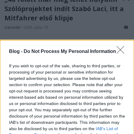
Szólóprojektet indít Szabó Laci, itt a
Mitfahrer első klipje
srecorder
•
2026. július 10.
Szabó Laci a Grand Mexican Warlock, a Trillion és az
YZZO mellett belekezdett még egy projektbe, de ez
Blog -
Do Not Process My Personal Information
most egészen más lett – és nem csak azért, mert ő
énekel benne. Kétségbeesett sodródás,
If you wish to opt-out of the sale, sharing to third parties, or
elkerülhetetlen karambol, és egy kis csongrádi
processing of your personal or sensitive information for
abszurd a Mitfahrer első dalában. Premier!
targeted advertising by us, please use the below opt-out
section to confirm your selection. Please note that after your
opt-out request is processed you may continue seeing
interest-based ads based on personal information utilized by
us or personal information disclosed to third parties prior to
your opt-out. You may separately opt-out of the further
disclosure of your personal information by third parties on the
IAB’s list of downstream participants. This information may
also be disclosed by us to third parties on the
IAB’s List of