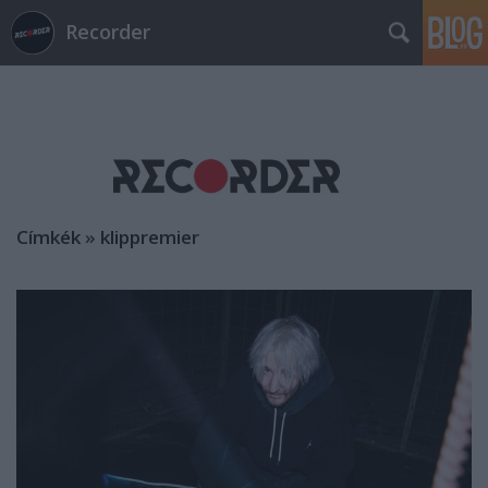
Recorder
Címkék
»
klippremier