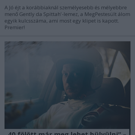
A Jó éjt a korábbiaknál személyesebb és mélyebbre
menő Gently da Spittah'-lemez, a MegPestesült álom
egyik kulcsszáma, ami most egy klipet is kapott.
Premier!
„40 fölött már meg lehet hülyülni” –