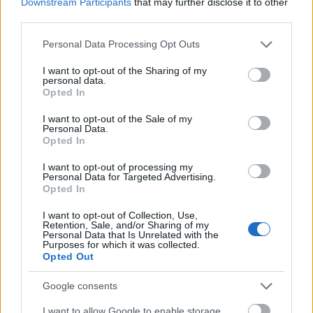
Downstream Participants
that may further disclose it to other
third parties.
Please note that this website/app uses one or more Google
Personal Data Processing Opt Outs
services and may gather and store information including but
not limited to your visit or usage behaviour. You may click to
I want to opt-out of the Sharing of my
personal data.
grant or deny consent to Google and its third-party tags to
Opted In
use your data for below specified purposes in below Google
„Csendben terjed mögöttünk a tűz,
consent section.
I want to opt-out of the Sale of my
Personal Data.
várok, lesben, nézem, hogy van-e itt
Opted In
kiút” – Konok-klippremier
I want to opt-out of processing my
Personal Data for Targeted Advertising.
srecorder
•
2026. július 01.
Opted In
Pécsi rockzene, de nem alter, hanem poszt-rockos,
I want to opt-out of Collection, Use,
Retention, Sale, and/or Sharing of my
metálos irányból közelítve: új klippel debütál a
Personal Data that Is Unrelated with the
Konok a Recorderen, amit egy híres Borges-novella
Purposes for which it was collected.
Opted Out
ihletett. Magyarradar + premier!
Google consents
I want to allow Google to enable storage