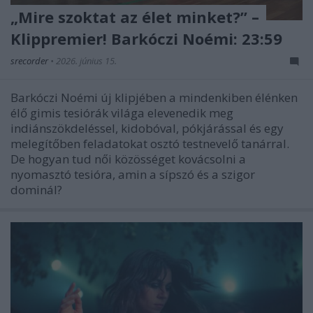
„Mire szoktat az élet minket?” –
Klippremier! Barkóczi Noémi: 23:59
srecorder
•
2026. június 15.
Barkóczi Noémi új klipjében a mindenkiben élénken
élő gimis tesiórák világa elevenedik meg
indiánszökdeléssel, kidobóval, pókjárással és egy
melegítőben feladatokat osztó testnevelő tanárral.
De hogyan tud női közösséget kovácsolni a
nyomasztó tesióra, amin a sípszó és a szigor
dominál?