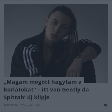
„Magam mögött hagytam a
korlátokat” – itt van Gently da
Spittah’ új klipje
srecorder
•
2026. július 10.