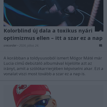
Kolorblind új dala a toxikus nyári
optimizmus ellen – itt a szar ez a nap
srecorder
•
2026. július 24.
A korábban a toldyuusoból ismert Mógor Máté már
Lucia című debütáló albumával kijelölte azt az
irányt, amit a szólókarrierjében képviselni akar. Ezt a
vonalat viszi most tovább a szar ez a nap is.