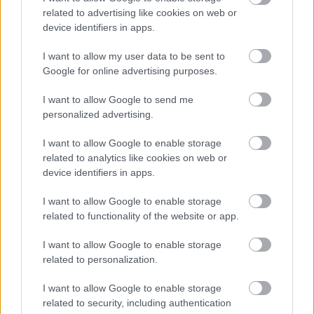
related to advertising like cookies on web or
device identifiers in apps.
I want to allow my user data to be sent to
Google for online advertising purposes.
I want to allow Google to send me
personalized advertising.
I want to allow Google to enable storage
related to analytics like cookies on web or
device identifiers in apps.
Bokáig ér, de legalább szerelem – új
I want to allow Google to enable storage
dallal jelentkezik az Artúr Rambo
related to functionality of the website or app.
srecorder
•
2026. június 19.
I want to allow Google to enable storage
related to personalization.
A Fonogram-díjra jelölt debütalbum után gőzerővel
I want to allow Google to enable storage
készül második nagylemezére az Artúr Rambo. Az
related to security, including authentication
Utcasarki fény után most újabb előfutár érkezett: a