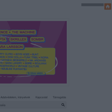
SÜTI BEÁLLÍTÁSOK MÓDOSÍTÁSA
Adatvédelem, irányelvek
Kapcsolat
Támogatás