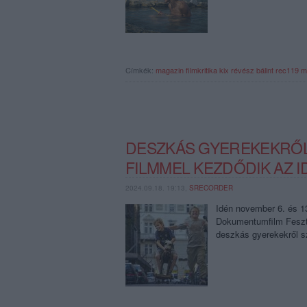
Címkék:
magazin
filmkritika
kix
révész bálint
rec119
m
DESZKÁS GYEREKEKRŐL
FILMMEL KEZDŐDIK AZ I
2024.09.18. 19:13,
SRECORDER
Idén november 6. és 1
Dokumentumfilm Fesztiv
deszkás gyerekekről s