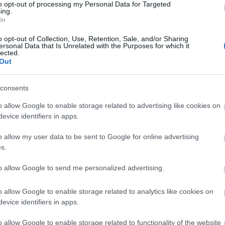
NVÁLTAK, CSAK PÁROS
to opt-out of processing my Personal Data for Targeted
ing.
YMÁST - REC.HU
In
o opt-out of Collection, Use, Retention, Sale, and/or Sharing
 voltam így meg úgy. Mindenki a saját főnöke akart lenni, aztán
ersonal Data that Is Unrelated with the Purposes for which it
lected.
őnökei lettek. Ha nagy ajándék kellene, úgy itt egy szafaládé.
Out
sendben, amikor úgy lángol minden? A gitárzenét üldözik, a teknó
rus kánonjától…
consents
o allow Google to enable storage related to advertising like cookies on
TOVÁBB →
evice identifiers in apps.
sen
kix
firkin
random trip
gadó gábor
csaknekedkislány
s olbricht
kalotás csaba
o allow my user data to be sent to Google for online advertising
ody holly and the ricketz
darkmess
kibaszott emberek
dvx nvx
nyhill
mi
s.
komment
to allow Google to send me personalized advertising.
o allow Google to enable storage related to analytics like cookies on
A RECORDER SZERINT
evice identifiers in apps.
o allow Google to enable storage related to functionality of the website