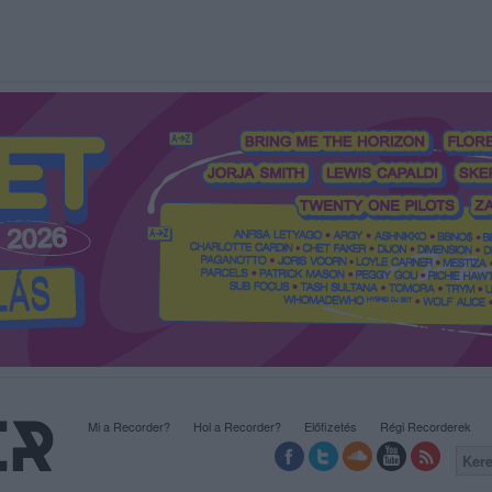
Mi a Recorder?
Hol a Recorder?
Előfizetés
Régi Recorderek