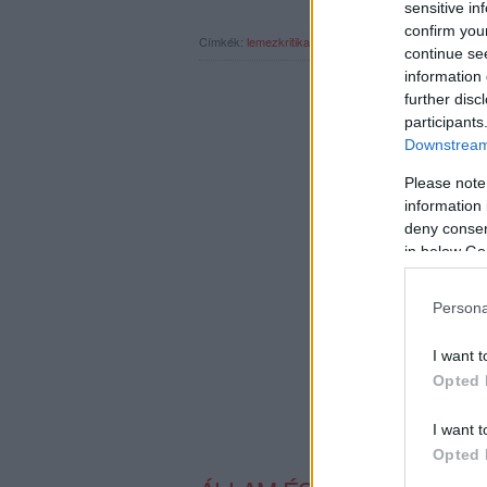
sensitive in
confirm you
Címkék:
lemezkritika
magazin
kix
kalotás csaba
rec1
continue se
information 
further disc
participants
Downstream 
Please note
information 
deny consent
in below Go
Persona
I want t
Opted 
I want t
Opted 