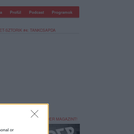
a
Profül
Podcast
Programok
ET-SZTORIK #4: TANKCSAPDA
REZZ MAGADNAK RECORDER MAGAZINT!
sonal or