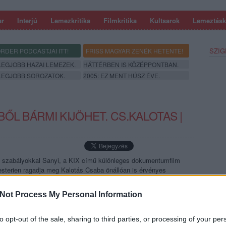
ar
Interjú
Lemezkritika
Filmkritika
Kultsarok
Lemeztásk
SZIG
RDER PODCASTJAI ITT!
FRISS MAGYAR ZENÉK HETENTE!
 LEGJOBB HAZAI LEMEZEK.
HÁTTÉRBEN IS KÖZÉPPONTBAN.
 LEGJOBB SOROZATOK.
2005: EZ MENT HÚSZ ÉVE.
ŐL BÁRMI KIJÖHET. CS.KALOTAS |
a szabályokkal Sanyi, a KIX című különleges dokumentumfilm
esterien ragadja meg Kalotás Csaba önállóan is érvényes
ka először a Recorder magazin 121. számában jelent meg.
Not Process My Personal Information
SZE
to opt-out of the sale, sharing to third parties, or processing of your per
TOVÁBB →