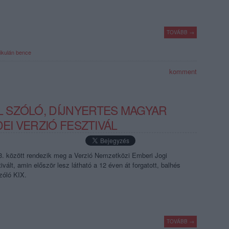
TOVÁBB →
ikulán bence
komment
 SZÓLÓ, DÍJNYERTES MAGYAR
DEI VERZIÓ FESZTIVÁL
3. között rendezik meg a Verzió Nemzetközi Emberi Jogi
ált, amin először lesz látható a 12 éven át forgatott, balhés
zóló KIX.
TOVÁBB →