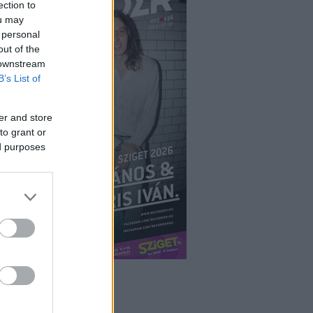
ection to
ou may
 personal
out of the
 downstream
B’s List of
er and store
to grant or
ed purposes
ÉPÉS