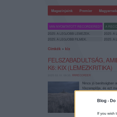
Magazinjaink
Premier
Magyarrad
VAN NYOMTATOTT RECORDERED?
A RECO
2025: A LEGJOBB LEMEZEK.
2025: A
2025: A LEGJOBB FILMEK.
2025: A
Címkék
»
kix
FELSZABADULTSÁG, AMIB
K6: KIX (LEMEZKRITIKA)
2025.03.10. 09:35,
RRRECORDER
Nincs jó barátságban 
főszereplője, és ezt m
filmzenéje. Ez a kriti
Blog -
Do 
If you wish 