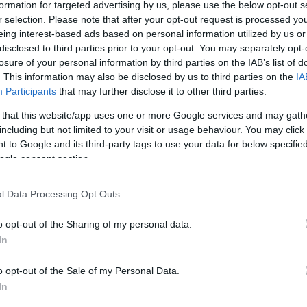
formation for targeted advertising by us, please use the below opt-out s
r selection. Please note that after your opt-out request is processed y
21
eing interest-based ads based on personal information utilized by us or
disclosed to third parties prior to your opt-out. You may separately opt-
komment
losure of your personal information by third parties on the IAB’s list of
. This information may also be disclosed by us to third parties on the
IA
Participants
that may further disclose it to other third parties.
 that this website/app uses one or more Google services and may gath
including but not limited to your visit or usage behaviour. You may click 
 to Google and its third-party tags to use your data for below specifi
ogle consent section.
l Data Processing Opt Outs
o opt-out of the Sharing of my personal data.
In
o opt-out of the Sale of my Personal Data.
In
BEL