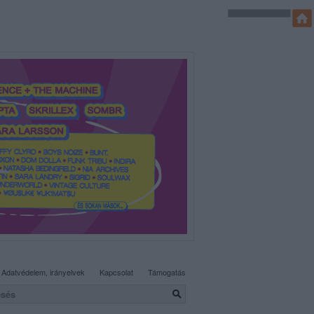
SÜTI BEÁLLÍTÁSOK MÓDOSÍTÁSA
Adatvédelem, irányelvek
Kapcsolat
Támogatás