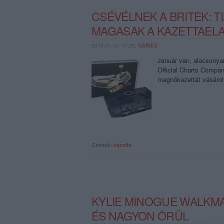
CSÉVÉLNEK A BRITEK: T
MAGASAK A KAZETTAEL
2019.01.10. 17:25,
GAINES
Január van, alacsonya
Official Charts Compan
magnókazettát vásárolt
Címkék:
kazetta
KYLIE MINOGUE WALKMA
ÉS NAGYON ÖRÜL