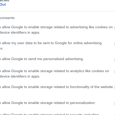
Out
TOVÁBB →
consents
store day
o allow Google to enable storage related to advertising like cookies on
komment
evice identifiers in apps.
o allow my user data to be sent to Google for online advertising
ADÁS, A BRITEK MÁR DUPLAANNYIT
s.
LYENKOR
to allow Google to send me personalized advertising.
18 ezer magnókazettát adtak el az Egyesült Királyságban, addig
o allow Google to enable storage related to analytics like cookies on
zret – írta meg a Wired a Brit Hanglemezgyártók Szövetsége adatai
evice identifiers in apps.
o allow Google to enable storage related to functionality of the website
o allow Google to enable storage related to personalization.
TOVÁBB →
o allow Google to enable storage related to security, including