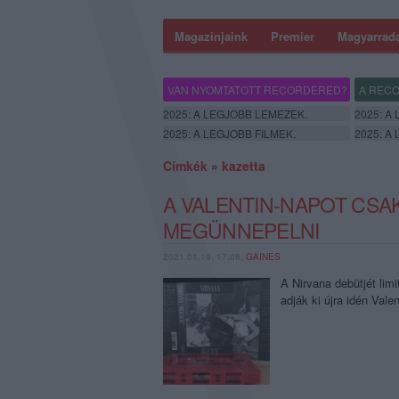
Magazinjaink
Premier
Magyarrad
VAN NYOMTATOTT RECORDERED?
A RECO
2025: A LEGJOBB LEMEZEK.
2025: A
2025: A LEGJOBB FILMEK.
2025: A
Címkék
»
kazetta
A VALENTIN-NAPOT CSA
MEGÜNNEPELNI
2021.01.19. 17:08,
GAINES
A Nirvana debütjét lim
adják ki újra idén Valen