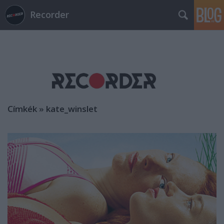
Recorder
Címkék
»
kate_winslet