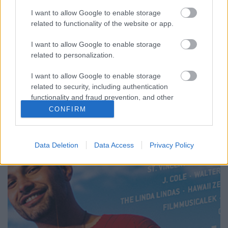
(kritika)
I want to allow Google to enable storage
related to functionality of the website or app.
vferi
•
2021. július 24.
I want to allow Google to enable storage
related to personalization.
Az HBO legújabb sikersorozata, ami minden héten a
tévé képernyője elé tudta szegezni a nézőket,
I want to allow Google to enable storage
igazából semmi újdonsággal nem szolgált, de az
related to security, including authentication
ismerős elemeket remekül hozta. Ez a kritika először
functionality and fraud prevention, and other
a Recorder magazin 85. számában jelent meg.
user protection.
CONFIRM
Data Deletion
Data Access
Privacy Policy