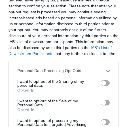
section to confirm your selection. Please note that after your
opt-out request is processed you may continue seeing
interest-based ads based on personal information utilized by
us or personal information disclosed to third parties prior to
your opt-out. You may separately opt-out of the further
disclosure of your personal information by third parties on the
IAB’s list of downstream participants. This information may
also be disclosed by us to third parties on the
IAB’s List of
Downstream Participants
that may further disclose it to other
third parties.
Filmrecorder. A nő, aki mindenkit
Please note that this website/app uses one or more Google
Personal Data Processing Opt Outs
services and may gather and store information including but
meztelenre vetkőztetett
not limited to your visit or usage behaviour. You may click to
I want to opt-out of the Sharing of my
personal data.
grant or deny consent to Google and its third-party tags to
vferi
•
2022. március 29.
Opted In
use your data for below specified purposes in below Google
consent section.
I want to opt-out of the Sale of my
Jane Campiont a világ legjobb női filmrendezőjeként
Personal Data.
szokás emlegetni. Ő az egyetlen nő, akit egynél
Opted In
többször jelöltek rendezői Oscar-díjra, ő volt az első
I want to opt-out of processing my
nő, aki Cannes-ban Arany Pálmát nyert, és ő az,
Personal Data for Targeted Advertising.