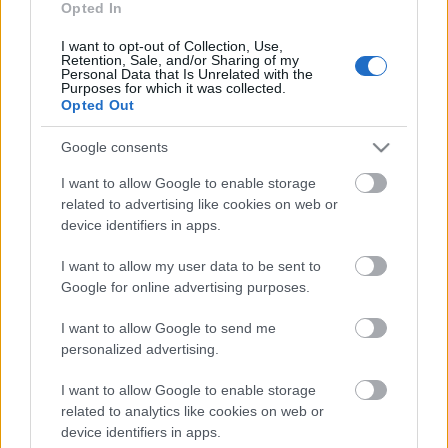
akinek a hívó szavára bármely sztárszínész mindent
Opted In
eldob – akár a ruháit is. A vasárnap elnyert…
I want to opt-out of Collection, Use,
Retention, Sale, and/or Sharing of my
Personal Data that Is Unrelated with the
Purposes for which it was collected.
Opted Out
Google consents
I want to allow Google to enable storage
related to advertising like cookies on web or
device identifiers in apps.
I want to allow my user data to be sent to
Google for online advertising purposes.
I want to allow Google to send me
personalized advertising.
Filmrecorder. Az isteni Kate
I want to allow Google to enable storage
Winslettel egy jól ismert recept is
related to analytics like cookies on web or
device identifiers in apps.
izgalmas - Easttowni rejtélyek