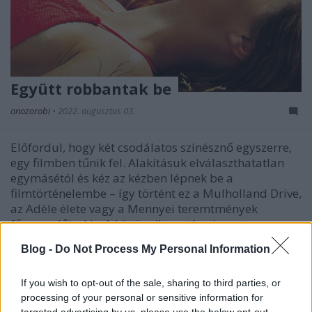
Együtt robbantak be
onozorobi
•
2022. augusztus 03.
Előfordul, hogy két csodálatos színésznő egyszerre,
egy filmben tűnik fel. Alakításuk elválaszthatatlan
egymásétól és kéz az kézben lépnek be a
filmtörténelembe – így történt ez a Mulholland Drive,
az Adèle élete vagy a Mennyei teremtmények
főszereplőivel is. A közös siker után viszont nem
mindig…
Blog -
Do Not Process My Personal Information
If you wish to opt-out of the sale, sharing to third parties, or
processing of your personal or sensitive information for
targeted advertising by us, please use the below opt-out