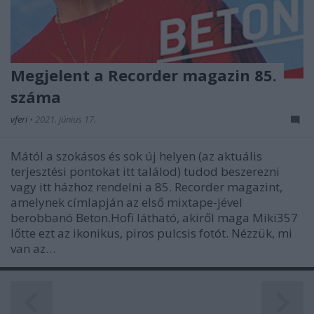
Megjelent a Recorder magazin 85.
száma
vferi
•
2021. június 17.
Mától a szokásos és sok új helyen (az aktuális
terjesztési pontokat itt találod) tudod beszerezni
vagy itt házhoz rendelni a 85. Recorder magazint,
amelynek címlapján az első mixtape-jével
berobbanó Beton.Hofi látható, akiről maga Miki357
lőtte ezt az ikonikus, piros pulcsis fotót. Nézzük, mi
van az…