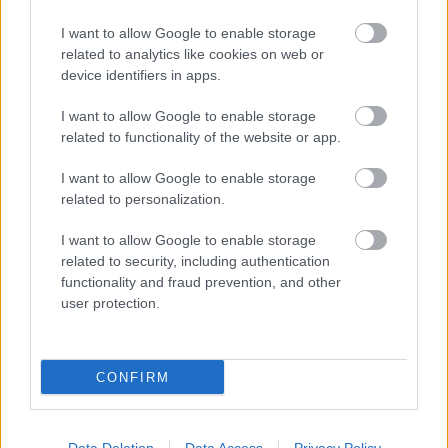
I want to allow Google to enable storage
related to analytics like cookies on web or
A teraszon grillezések végtelen
device identifiers in apps.
soundtrackje – A 2018-as nyár
I want to allow Google to enable storage
slágerei (1. rész: Camila Cabellótól
related to functionality of the website or app.
Hayley Kiyokóig)
I want to allow Google to enable storage
rerecorder
•
2018. július 09.
related to personalization.
A nyár végére meg fogod unni őket, jövőre cikisek
I want to allow Google to enable storage
related to security, including authentication
lesznek, de idén jó eséllyel ezek közül a dalok közül
functionality and fraud prevention, and other
kerülnek ki a legnagyobb slágerek. A vakáció
user protection.
sikervárományos szerzeményeiről mondja el
véleményét három magyar dalszerző-producer:
Takács Zoltán Jappán, aki a Soerii & Poolekkel szállít
nyári…
CONFIRM