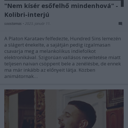
"Nem kísér esőfelhő mindenhová" -
Kolibri-interjú
soostamas
•
2023. január 11.
A Platon Karataev felfedezte, Hundred Sins lemezén
a slágert énekelte, a sajátján pedig izgalmasan
csavarja meg a melankolikus indiefolkot
elektronikával. Szigorúan vallásos neveltetése miatt
teljesen naivan csöppent bele a zenélésbe, de ennek
ma már inkább az előnyeit látja. Közben
animátornak…