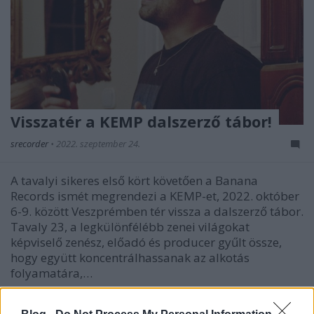
Visszatér a KEMP dalszerző tábor!
srecorder
•
2022. szeptember 24.
A tavalyi sikeres első kört követően a Banana
Records ismét megrendezi a KEMP-et, 2022. október
6-9. között Veszprémben tér vissza a dalszerző tábor.
Tavaly 23, a legkülönfélébb zenei világokat
képviselő zenész, előadó és producer gyűlt össze,
hogy együtt koncentrálhassanak az alkotás
folyamatára,…