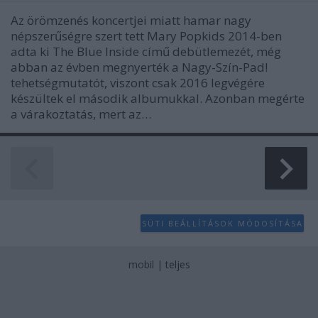
Az örömzenés koncertjei miatt hamar nagy
népszerűségre szert tett Mary Popkids 2014-ben
adta ki The Blue Inside című debütlemezét, még
abban az évben megnyerték a Nagy-Szín-Pad!
tehetségmutatót, viszont csak 2016 legvégére
készültek el második albumukkal. Azonban megérte
a várakoztatás, mert az…
SÜTI BEÁLLÍTÁSOK MÓDOSÍTÁSA
mobil
|
teljes