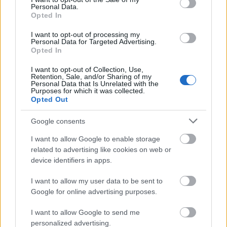
Personal Data.
A nyár végére meg fogod unni őket, jövőre cikisek
Opted In
lesznek, de idén jó eséllyel ezek közül a dalok közül
kerülnek ki a legnagyobb slágerek. A vakáció
I want to opt-out of processing my
Personal Data for Targeted Advertising.
sikervárományos szerzeményeiről mondja el
Opted In
véleményét három magyar dalszerző-producer:
Takács Zoltán Jappán, aki a Soerii & Poolekkel szállít
I want to opt-out of Collection, Use,
Retention, Sale, and/or Sharing of my
nyári…
Personal Data that Is Unrelated with the
Purposes for which it was collected.
Opted Out
Google consents
I want to allow Google to enable storage
related to advertising like cookies on web or
device identifiers in apps.
I want to allow my user data to be sent to
Google for online advertising purposes.
I want to allow Google to send me
personalized advertising.