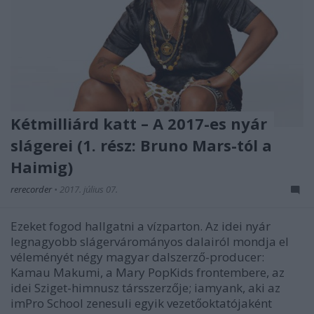
Kétmilliárd katt – A 2017-es nyár
slágerei (1. rész: Bruno Mars-tól a
Haimig)
rerecorder
•
2017. július 07.
Ezeket fogod hallgatni a vízparton. Az idei nyár
legnagyobb slágervárományos dalairól mondja el
véleményét négy magyar dalszerző-producer:
Kamau Makumi, a Mary PopKids frontembere, az
idei Sziget-himnusz társszerzője; iamyank, aki az
imPro School zenesuli egyik vezetőoktatójaként