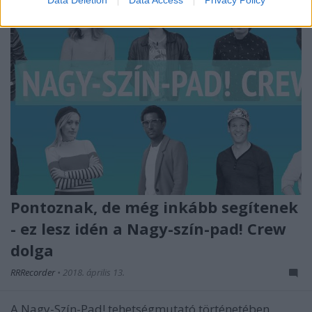
Data Deletion
Data Access
Privacy Policy
Pontoznak, de még inkább segítenek
- ez lesz idén a Nagy-szín-pad! Crew
dolga
RRRecorder
•
2018. április 13.
A Nagy-Szín-Pad! tehetségmutató történetében