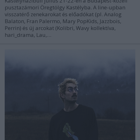
Kastélyházibuli július 21-22-én a Budapest-közeli
pusztazámori Öregtölgy Kastélyba. A line-upban
visszatérő zenekarokat és előadókat (pl. Analog
Balaton, Fran Palermo, Mary PopKids, Jazzbois,
Perrin) és új arcokat (Kolibri, Wavy kollektíva,
hari_drama, Lau,…