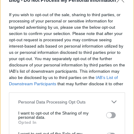
Blog -
Do Not Process My Personal Information
If you wish to opt-out of the sale, sharing to third parties, or
processing of your personal or sensitive information for
targeted advertising by us, please use the below opt-out
section to confirm your selection. Please note that after your
opt-out request is processed you may continue seeing
interest-based ads based on personal information utilized by
us or personal information disclosed to third parties prior to
your opt-out. You may separately opt-out of the further
disclosure of your personal information by third parties on the
IAB’s list of downstream participants. This information may
also be disclosed by us to third parties on the
IAB’s List of
Downstream Participants
that may further disclose it to other
A teraszon grillezések végtelen
third parties.
soundtrackje – A 2018-as nyár
Please note that this website/app uses one or more Google
Personal Data Processing Opt Outs
slágerei (2. rész: Kali Uchistól Rita
services and may gather and store information including but
not limited to your visit or usage behaviour. You may click to
I want to opt-out of the Sharing of my
Oráig)
personal data.
grant or deny consent to Google and its third-party tags to
Opted In
use your data for below specified purposes in below Google
rerecorder
•
2018. július 11.
consent section.
I want to opt-out of the Sale of my