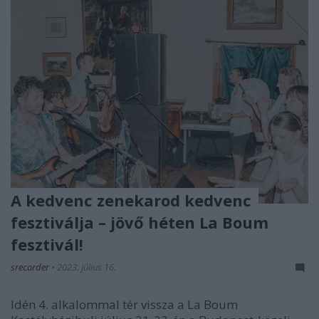
A kedvenc zenekarod kedvenc
fesztiválja – jövő héten La Boum
fesztivál!
srecorder
•
2023. július 16.
Idén 4. alkalommal tér vissza a La Boum