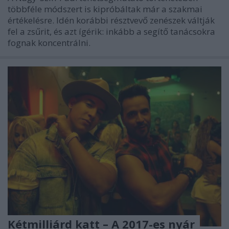
többféle módszert is kipróbáltak már a szakmai
értékelésre. Idén korábbi résztvevő zenészek váltják
fel a zsűrit, és azt ígérik: inkább a segítő tanácsokra
fognak koncentrálni.
Kétmilliárd katt – A 2017-es nyár