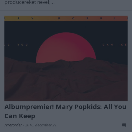
producereket nevel;…
Albumpremier! Mary Popkids: All You
Can Keep
rerecorder
•
2016. december 21.