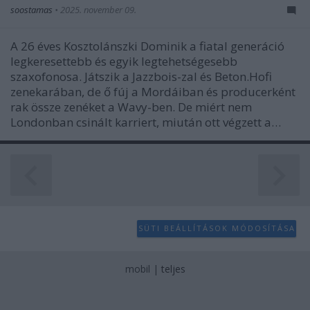
soostamas
•
2025. november 09.
A 26 éves Kosztolánszki Dominik a fiatal generáció
legkeresettebb és egyik legtehetségesebb
szaxofonosa. Játszik a Jazzbois-zal és Beton.Hofi
zenekarában, de ő fúj a Mordáiban és producerként
rak össze zenéket a Wavy-ben. De miért nem
Londonban csinált karriert, miután ott végzett a…
SÜTI BEÁLLÍTÁSOK MÓDOSÍTÁSA
mobil
|
teljes