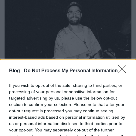
Blog -
Do Not Process My Personal Information
Demerung: „véget ért egy korszak,
If you wish to opt-out of the sale, sharing to third parties, or
processing of your personal or sensitive information for
de elkezdődhet egy új” – Varga
targeted advertising by us, please use the below opt-out
Dániel-interjú
section to confirm your selection. Please note that after your
opt-out request is processed you may continue seeing
soostamas
•
2025. december 23.
interest-based ads based on personal information utilized by
us or personal information disclosed to third parties prior to
Miért került ki a New Fossilsból? Hogyan került be
your opt-out. You may separately opt-out of the further