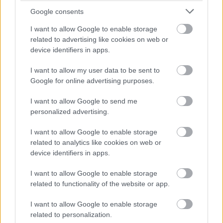
amikor véget ért, az nagy koppanás
Google consents
volt” – Gressai Ferdinánd-interjú
I want to allow Google to enable storage
related to advertising like cookies on web or
soostamas
•
2025. december 15.
device identifiers in apps.
„Megértem a gyerekszínészeket, akik a kiskori
I want to allow my user data to be sent to
sikereik után egy nehéz életszakaszba lépnek” –
Google for online advertising purposes.
mondja Gressai Ferdinánd, aki alig 18 évesen a
I want to allow Google to send me
Magvető legfiatalabb publikált költője lett, sorra
personalized advertising.
kapta festőként a díjakat, aztán megalapította a
Verőköltőt, koppant egy nagyot, megküzdött egy
I want to allow Google to enable storage
függőséggel,…
related to analytics like cookies on web or
device identifiers in apps.
I want to allow Google to enable storage
related to functionality of the website or app.
I want to allow Google to enable storage
related to personalization.