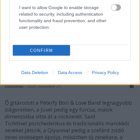
I want to allow Google to enable storage
related to security, including authentication
functionality and fraud prevention, and other
user protection.
CONFIRM
„Anyám mindig mondta, hogy ne
legyek szodé” – Mészáros Ádám-
Data Deletion
Data Access
Privacy Policy
interjú
soostamas
•
2025. november 21.
Ő gitározott a Péterfy Bori & Love Band legnagyobb
slágereiben, a Jüvel pedig egy furcsa, másik
dimenzióba vitte át a rockzenét. Said
Tichitivel pszichedelikus és tradicionális marokkói
zenéket játszik, a Qiyannal pedig a szefárd zsidó
zenei örökséget ápolja, miközben új zenekara, a