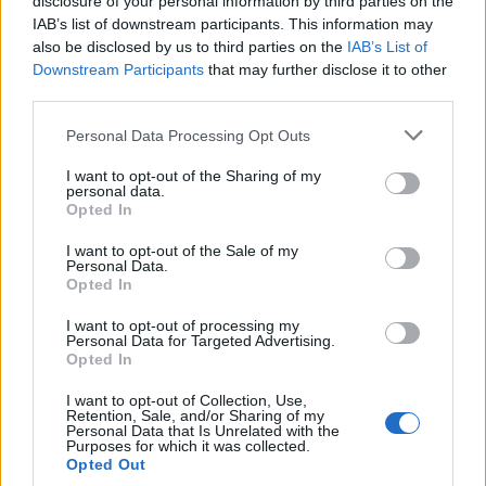
Co Lee zenekarába? És hogyan rakták össze a Slow
disclosure of your personal information by third parties on the
Village rapperével, glsch-sal és a DDT trióval a
IAB’s list of downstream participants. This information may
Demerungot, amit a Recorderen az év magyar
also be disclosed by us to third parties on the
IAB’s List of
Downstream Participants
that may further disclose it to other
lemezének választottunk? Varga Dániel szaxofonos-
third parties.
producerrel beszélgettünk.
Please note that this website/app uses one or more Google
Personal Data Processing Opt Outs
services and may gather and store information including but
not limited to your visit or usage behaviour. You may click to
I want to opt-out of the Sharing of my
personal data.
grant or deny consent to Google and its third-party tags to
Opted In
use your data for below specified purposes in below Google
consent section.
I want to opt-out of the Sale of my
Personal Data.
Opted In
I want to opt-out of processing my
Personal Data for Targeted Advertising.
Opted In
I want to opt-out of Collection, Use,
Retention, Sale, and/or Sharing of my
Personal Data that Is Unrelated with the
Purposes for which it was collected.
Opted Out
„Megkaptam a 15 perc hírnevet, de