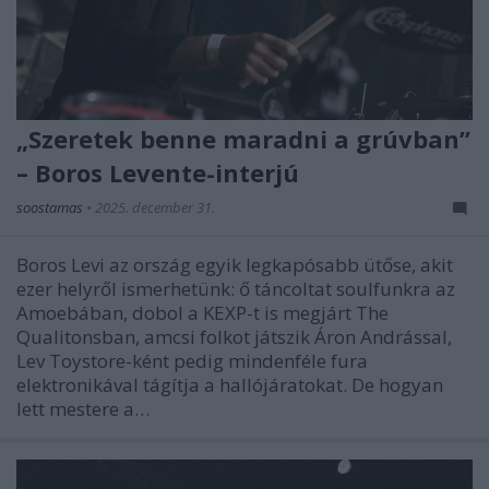
„Szeretek benne maradni a grúvban”
– Boros Levente-interjú
soostamas
•
2025. december 31.
Boros Levi az ország egyik legkapósabb ütőse, akit
ezer helyről ismerhetünk: ő táncoltat soulfunkra az
Amoebában, dobol a KEXP-t is megjárt The
Qualitonsban, amcsi folkot játszik Áron Andrással,
Lev Toystore-ként pedig mindenféle fura
elektronikával tágítja a hallójáratokat. De hogyan
lett mestere a…