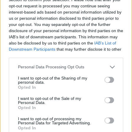
opt-out request is processed you may continue seeing
interest-based ads based on personal information utilized by
us or personal information disclosed to third parties prior to
your opt-out. You may separately opt-out of the further
disclosure of your personal information by third parties on the
IAB’s list of downstream participants. This information may
also be disclosed by us to third parties on the
IAB’s List of
Downstream Participants
that may further disclose it to other
third parties.
Please note that this website/app uses one or more Google
Personal Data Processing Opt Outs
services and may gather and store information including but
not limited to your visit or usage behaviour. You may click to
I want to opt-out of the Sharing of my
A nők éve – 2015 a popban és a
personal data.
grant or deny consent to Google and its third-party tags to
Opted In
rockban
use your data for below specified purposes in below Google
consent section.
I want to opt-out of the Sale of my
rerecorder
•
2015. december 30.
Personal Data.
Opted In
Ahogy minden évben, 2015-ben is volt rengeteg jó
I want to opt-out of processing my
zene, de ahogy az utóbbi években már megszoktuk,
Personal Data for Targeted Advertising.
Opted In
2015-ben sem történt semmi forradalmi a popban