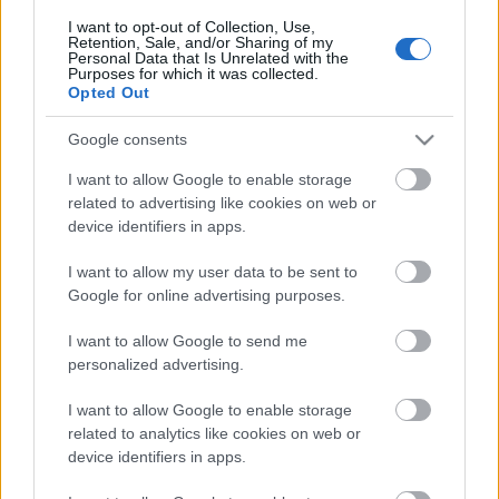
és a rockban – a zeneiparról már az is mindent
I want to opt-out of Collection, Use,
elmond, hogy Adele új lemezéből két hét alatt több
Retention, Sale, and/or Sharing of my
Personal Data that Is Unrelated with the
fogyott, mint a két másik…
Purposes for which it was collected.
Opted Out
Google consents
I want to allow Google to enable storage
related to advertising like cookies on web or
device identifiers in apps.
I want to allow my user data to be sent to
Google for online advertising purposes.
I want to allow Google to send me
personalized advertising.
I want to allow Google to enable storage
related to analytics like cookies on web or
Julia Holter: Have You In My
device identifiers in apps.
Wilderness (lemezkritika)