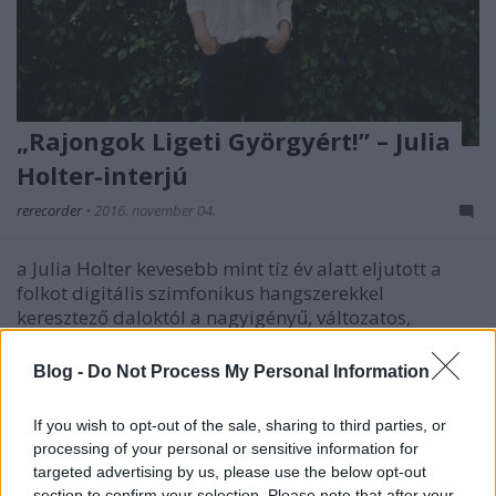
„Rajongok Ligeti Györgyért!” – Julia
Holter-interjú
rerecorder
•
2016. november 04.
a Julia Holter kevesebb mint tíz év alatt eljutott a
folkot digitális szimfonikus hangszerekkel
keresztező daloktól a nagyigényű, változatos,
barokkos-szimfonikus, fenséges popzenéig – eddigi
utolsó lemeze, a tavalyi Have You In My Wilderness
Blog -
Do Not Process My Personal Information
nemcsak karrierje legjobbja, hanem a 2015-ös év
egyik…
If you wish to opt-out of the sale, sharing to third parties, or
processing of your personal or sensitive information for
targeted advertising by us, please use the below opt-out
section to confirm your selection. Please note that after your