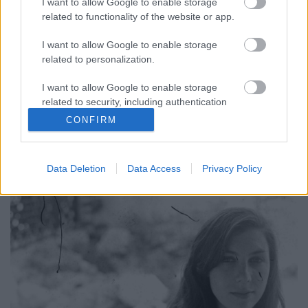
I want to allow Google to enable storage
related to functionality of the website or app.
rerecorder
•
2015. szeptember 26.
I want to allow Google to enable storage
Julia Holter sorban egyre nagyobb igényű, jobban
related to personalization.
kivitelezett és könnyebben befogadó lemezekkel
jelentkezett, az eddigi utolsó 2013-as Loud City
I want to allow Google to enable storage
Songon karakteressége sikerrel lépett át újabb
related to security, including authentication
mérföldköveken. Lehet azt fokozni? Lehet! Kiemelt
functionality and fraud prevention, and other
CONFIRM
kritika a friss Recorder…
user protection.
Data Deletion
Data Access
Privacy Policy