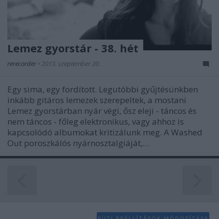
Lemez gyorstár - 38. hét
rerecorder
•
2013. szeptember 20.
Egy sima, egy fordított. Legutóbbi gyűjtésünkben
inkább gitáros lemezek szerepeltek, a mostani
Lemez gyorstárban nyár végi, ősz eleji - táncos és
nem táncos - főleg elektronikus, vagy ahhoz is
kapcsolódó albumokat kritizálunk meg. A Washed
Out poroszkálós nyárnosztalgiáját,…
SÜTI BEÁLLÍTÁSOK MÓDOSÍTÁSA