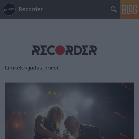
Recorder
Címkék
»
judas_priest