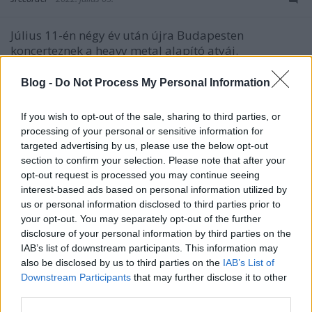
Július 11-én négy év után újra Budapesten
koncerteznek a heavy metal alapító atyái.
Blog -
Do Not Process My Personal Information
If you wish to opt-out of the sale, sharing to third parties, or
processing of your personal or sensitive information for
targeted advertising by us, please use the below opt-out
section to confirm your selection. Please note that after your
opt-out request is processed you may continue seeing
interest-based ads based on personal information utilized by
us or personal information disclosed to third parties prior to
your opt-out. You may separately opt-out of the further
disclosure of your personal information by third parties on the
IAB’s list of downstream participants. This information may
also be disclosed by us to third parties on the
IAB’s List of
Downstream Participants
that may further disclose it to other
third parties.
Ma este Judas Priest a Budapest