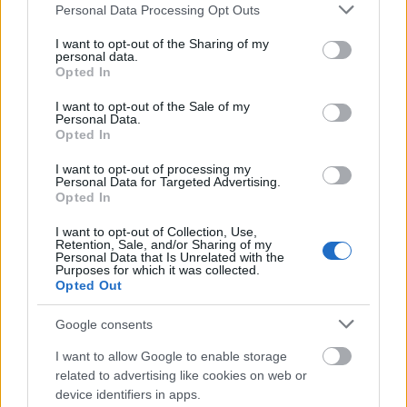
Arénában!
Please note that this website/app uses one or more Google
Personal Data Processing Opt Outs
services and may gather and store information including but
rerecorder
•
2018. július 24.
not limited to your visit or usage behaviour. You may click to
I want to opt-out of the Sharing of my
personal data.
grant or deny consent to Google and its third-party tags to
Opted In
use your data for below specified purposes in below Google
A metal egyik nagy legendája a Judas Priest, és
consent section.
ráadásul nem is csak múltjából él a zenekar,
I want to opt-out of the Sale of my
Personal Data.
legutóbbi nagylemezük is teljesen rendben van,
Opted In
úgyhogy a ma esti koncert szinte biztosan nagyon
erős lesz!
I want to opt-out of processing my
Personal Data for Targeted Advertising.
Opted In
I want to opt-out of Collection, Use,
Retention, Sale, and/or Sharing of my
Personal Data that Is Unrelated with the
Purposes for which it was collected.
Opted Out
Google consents
I want to allow Google to enable storage
related to advertising like cookies on web or
device identifiers in apps.