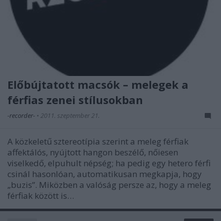
Előbújtatott macsók – melegek a
férfias zenei stílusokban
-recorder-
•
2011. szeptember 21.
A közkeletű sztereotípia szerint a meleg férfiak
affektálós, nyújtott hangon beszélő, nőiesen
viselkedő, elpuhult népség; ha pedig egy hetero férfi
csinál hasonlóan, automatikusan megkapja, hogy
„buzis”. Miközben a valóság persze az, hogy a meleg
férfiak között is…