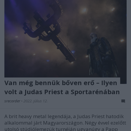
Van még bennük bőven erő – Ilyen
volt a Judas Priest a Sportarénában
srecorder
•
2022. július 12.
A brit heavy metal legendája, a Judas Priest hatodik
alkalommal járt Magyarországon. Négy évvel ezelőtt
utolsó stúdiólemezük turnéján ugyanúgy a Papp