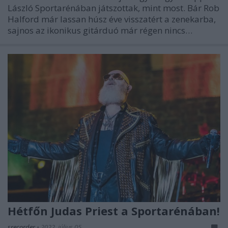
László Sportarénában játszottak, mint most. Bár Rob
Halford már lassan húsz éve visszatért a zenekarba,
sajnos az ikonikus gitárduó már régen nincs…
Hétfőn Judas Priest a Sportarénában!
srecorder
•
2022. július 05.