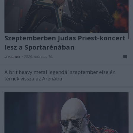
Szeptemberben Judas Priest-koncert
lesz a Sportarénában
srecorder
•
2026. március 16.
A brit heavy metal legendái szeptember elsején
térnek vissza az Arénába.