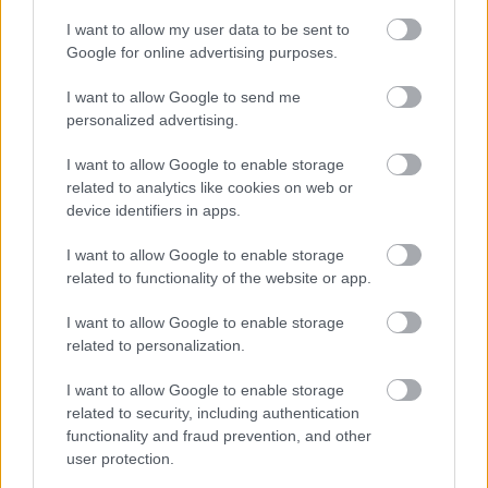
I want to allow my user data to be sent to
Google for online advertising purposes.
A metálkutya csóválja a fémfarkát:
I want to allow Google to send me
personalized advertising.
a Judas Priest örül, hogy jelölték a
R&R Dicsőségcsarnokba
I want to allow Google to enable storage
related to analytics like cookies on web or
RRRecorder
•
2017. október 06.
device identifiers in apps.
Megvannak az idei jelöltek a Rock And Roll Hall Of
I want to allow Google to enable storage
related to functionality of the website or app.
Fame-be. A Radiohead első lehetséges alkalommal
felkerült a listára, és valószínűleg a
I want to allow Google to enable storage
Dicsőségcsarnokba is be fog. Őket ez nem izgatja
related to personalization.
nagyon - viszont Rob Halford örülne, ha "sikerülne
kicsit lefaragni a heavy metallal kapcsolatos
I want to allow Google to enable storage
előítéletekből":
related to security, including authentication
functionality and fraud prevention, and other
user protection.
Saját kávét dob piacra a Judas Priest