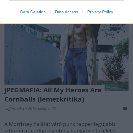
Data Deletion
Data Access
Privacy Policy
JPEGMAFIA: All My Heroes Are
Cornballs (lemezkritika)
coffinshaker
•
2019. október 23.
A Morrissey halálát váró punk rapper legújabb
albuma az eddigi legjobbja is; egyben tökéletes