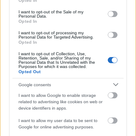
Opted In
2019 legjobb lemezei a Recorder
use your data for below specified purposes in below Google
consent section.
I want to opt-out of the Sale of my
szerint
Personal Data.
Opted In
RRRecorder
•
2019. december 22.
I want to opt-out of processing my
Personal Data for Targeted Advertising.
Nemrég megmutattuk, mik voltak idén a kedvenc
Opted In
magyar lemezeink, most pedig eljött az ideje annak
az évösszegző listának, amin nem csak magyar
I want to opt-out of Collection, Use,
Retention, Sale, and/or Sharing of my
lemezek szerepelnek. Az összesített szerkesztőségi
Personal Data that Is Unrelated with the
lista mellett a Recorder munkatársai ajánlanak még
Purposes for which it was collected.
Opted Out
egy-egy albumot, amit nagyon szerettek, aztán
pedig még…
Google consents
I want to allow Google to enable storage
related to advertising like cookies on web or
device identifiers in apps.
I want to allow my user data to be sent to
Google for online advertising purposes.