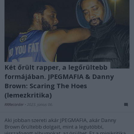
Két őrült rapper, a legőrültebb
formájában. JPEGMAFIA & Danny
Brown: Scaring The Hoes
(lemezkritika)
RRRecorder
•
2023. június 06.
Aki jobban szereti akár JPEGMAFIA, akár Danny
Brown őrültebb dolgait, mint a legutóbbi,
visszafogott albumokat, az örülhet. Ez a minikritika