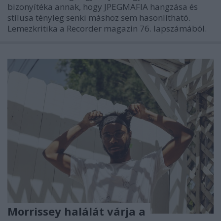
bizonyítéka annak, hogy JPEGMAFIA hangzása és
stílusa tényleg senki máshoz sem hasonlítható.
Lemezkritika a Recorder magazin 76. lapszámából.
Morrissey halálát várja a