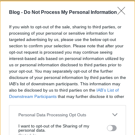
vferi
•
2022. január 23.
Blog -
Do Not Process My Personal Information
JPEGMAFIA egy ideje nem hibázik. Ez a kritika
először a Recorder magazin 90. számában jelent
If you wish to opt-out of the sale, sharing to third parties, or
meg.
processing of your personal or sensitive information for
targeted advertising by us, please use the below opt-out
section to confirm your selection. Please note that after your
opt-out request is processed you may continue seeing
interest-based ads based on personal information utilized by
us or personal information disclosed to third parties prior to
your opt-out. You may separately opt-out of the further
disclosure of your personal information by third parties on the
IAB’s list of downstream participants. This information may
also be disclosed by us to third parties on the
IAB’s List of
Downstream Participants
that may further disclose it to other
third parties.
Please note that this website/app uses one or more Google
Personal Data Processing Opt Outs
services and may gather and store information including but
not limited to your visit or usage behaviour. You may click to
I want to opt-out of the Sharing of my
personal data.
grant or deny consent to Google and its third-party tags to