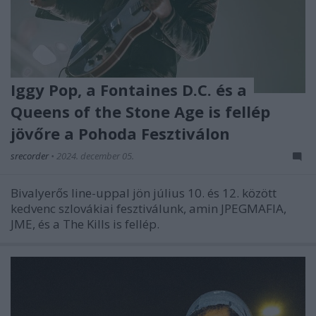
Iggy Pop, a Fontaines D.C. és a
Queens of the Stone Age is fellép
jövőre a Pohoda Fesztiválon
srecorder
•
2024. december 05.
Bivalyerős line-uppal jön július 10. és 12. között
kedvenc szlovákiai fesztiválunk, amin JPEGMAFIA,
JME, és a The Kills is fellép.