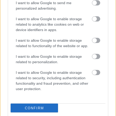
I want to allow Google to send me
personalized advertising.
I want to allow Google to enable storage
related to analytics like cookies on web or
device identifiers in apps.
I want to allow Google to enable storage
Danny Brown: uknowhatimsayin¿
related to functionality of the website or app.
(lemezkritika)
I want to allow Google to enable storage
coffinshaker
•
2019. november 12.
related to personalization.
I want to allow Google to enable storage
A 2016-os Atrocity Exhibition után úgy tűnhetett,
related to security, including authentication
hogy Danny Brown megkomolyodott: levágatta a
functionality and fraud prevention, and other
haját, megcsináltatta a fogait, elindította a saját talk
user protection.
show-ját, új lemezéről pedig azt nyilatkozta, hogy
tisztelgés a hiphop aranykora előtt - a produceri
székben többek közt Q-Tippel. De vajon a…
CONFIRM