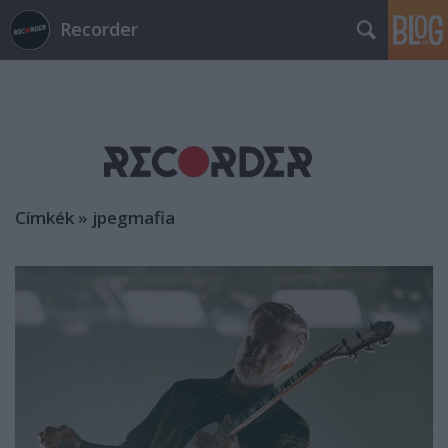
Recorder
Címkék
»
jpegmafia