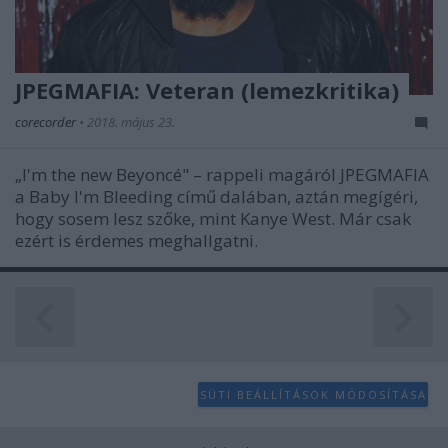
JPEGMAFIA: Veteran (lemezkritika)
corecorder
•
2018. május 23.
„I'm the new Beyoncé" – rappeli magáról JPEGMAFIA
a Baby I'm Bleeding című dalában, aztán megígéri,
hogy sosem lesz szőke, mint Kanye West. Már csak
ezért is érdemes meghallgatni.
SÜTI BEÁLLÍTÁSOK MÓDOSÍTÁSA