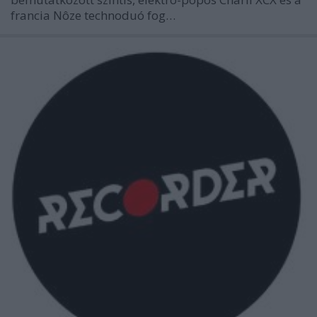
francia Nôze technoduó fog…