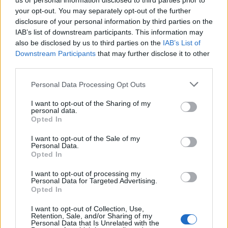
us or personal information disclosed to third parties prior to
A 33 éves spanyol művész, Alex Trochut egy új
your opt-out. You may separately opt-out of the further
technológia alkalmazásával kedvenc elektronikus
disclosure of your personal information by third parties on the
zenészei portréját készítette el, melyek mást
IAB’s list of downstream participants. This information may
mutatnak ha világos van, és mást, ha eloltjuk a
also be disclosed by us to third parties on the
IAB’s List of
lámpákat. James Murphy, Caribou, John Talabot és
Downstream Participants
that may further disclose it to other
mások, ahogyan még nem láttuk…
third parties.
Please note that this website/app uses one or more Google
Personal Data Processing Opt Outs
services and may gather and store information including but
not limited to your visit or usage behaviour. You may click to
I want to opt-out of the Sharing of my
personal data.
grant or deny consent to Google and its third-party tags to
Opted In
use your data for below specified purposes in below Google
consent section.
I want to opt-out of the Sale of my
Personal Data.
Opted In
I want to opt-out of processing my
Personal Data for Targeted Advertising.
Opted In
I want to opt-out of Collection, Use,
Retention, Sale, and/or Sharing of my
Personal Data that Is Unrelated with the