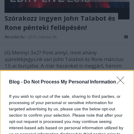
Szórakozz ingyen John Talabot és
Rone pénteki fellépésén!
Recorder.hu
•
2015. március 06.
(X) Mennyi 3x2? Pont annyi, mint ahány
ajándékjegyünk van John Talabot és Rone március
13-ai bulijába. A már hazánkat is megjárt, három
éve befutott spanyol, valamint a szintén ismerős
filmszakos francia DJ kéz a kézben alakít majd az
Blog -
Do Not Process My Personal Information
NVC rendezvényén, aki pedig nem akar…
If you wish to opt-out of the sale, sharing to third parties, or
Kettős portrék elektronikus zenészek
processing of your personal or sensitive information for
targeted advertising by us, please use the below opt-out
nappali és éjszakai arcáról
section to confirm your selection. Please note that after your
subrecorder
•
2014. december 17.
opt-out request is processed you may continue seeing
interest-based ads based on personal information utilized by