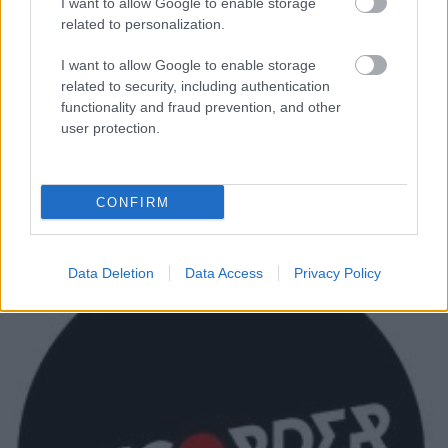
I want to allow Google to enable storage
Frontrecorder
•
2013. október 28.
related to personalization.
I want to allow Google to enable storage
A spanyol John Talabot tavalyi bemutatkozó albuma
related to security, including authentication
nagy kedvencünk volt - 2012-es összesítésünkban
functionality and fraud prevention, and other
beválasztottuk a legjobb tízbe -, és első
user protection.
magyarországi fellépése (állandó koncertező
zenésztársával, az énekes-producer Pionallal) a múlt
pénteki, Telekom szervezte…
CONFIRM
Data Deletion
Data Access
Privacy Policy