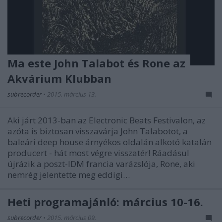
Ma este John Talabot és Rone az
Akvárium Klubban
subrecorder
•
2015. március 13.
Aki járt 2013-ban az Electronic Beats Festivalon, az
azóta is biztosan visszavárja John Talabotot, a
baleári deep house árnyékos oldalán alkotó katalán
producert - hát most végre visszatér! Ráadásul
újrázik a poszt-IDM francia varázslója, Rone, aki
nemrég jelentette meg eddigi…
Heti programajánló: március 10-16.
subrecorder
•
2015. március 09.