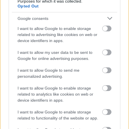
Purposes for which it was collected.
Opted Out
Google consents
I want to allow Google to enable storage
related to advertising like cookies on web or
Lemezek táncoslábúaknak az
device identifiers in apps.
albumhallgatóban
I want to allow my user data to be sent to
rerecorder
•
2013. november 07.
Google for online advertising purposes.
A nemrégiben Budapesten táncoltató John Talabot
I want to allow Google to send me
elkészítette mixalbumát a DJ-Kicks-nek, Lady Gaga
personalized advertising.
az iTunes-on mutatta be új albumát, M.I.A. viszont
I want to allow Google to enable storage
egyszerűen kitette a YouTube-ra a Matangit,
related to analytics like cookies on web or
Nguzunguzu elkészült új EP-jével, ami már inkább
device identifiers in apps.
minialbum, a Blood Orange, azaz a…
I want to allow Google to enable storage
"Szeretem a melankóliát" - John
related to functionality of the website or app.
Talabot