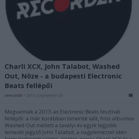
Charli XCX, John Talabot, Washed
Out, Nôze - a budapesti Electronic
Beats fellépői
rerecorder
•
2013. szeptember 02.
Megvannak a 2013-as Electronic Beats fesztivál
fellépői: a már korábban ismertté vált, friss albumos
Washed Out mellett a tavalyi év egyik legjobb
lemezét jegyző John Talabot, a nagylemezzel idén
bemutatkozott szintis, elektro-popos Charli XCX és a