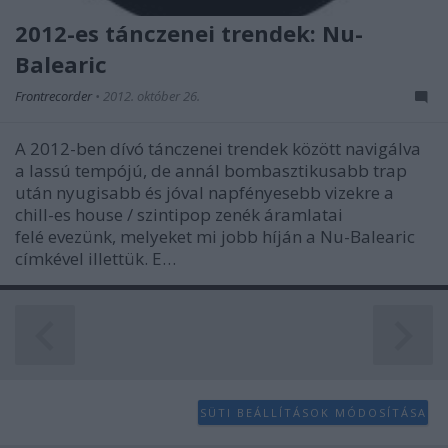
2012-es tánczenei trendek: Nu-
Balearic
Frontrecorder
•
2012. október 26.
A 2012-ben dívó tánczenei trendek között navigálva
a lassú tempójú, de annál bombasztikusabb trap
után nyugisabb és jóval napfényesebb vizekre a
chill-es house / szintipop zenék áramlatai
felé evezünk, melyeket mi jobb híján a Nu-Balearic
címkével illettük. E…
SÜTI BEÁLLÍTÁSOK MÓDOSÍTÁSA