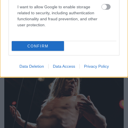
Hajón!
I want to allow Google to enable storage
related to security, including authentication
coffinshaker
•
2019. október 15.
functionality and fraud prevention, and other
user protection.
A nyugati világ talán legismertebb lantművésze
exkluzív koncertprogrammal tér vissza Budapestre.
CONFIRM
Data Deletion
Data Access
Privacy Policy