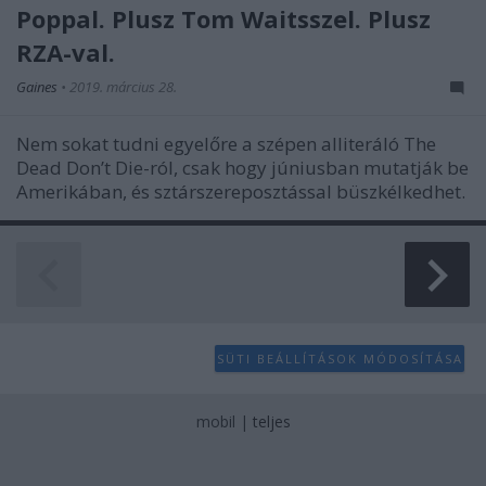
Poppal. Plusz Tom Waitsszel. Plusz
RZA-val.
Gaines
•
2019. március 28.
Nem sokat tudni egyelőre a szépen alliteráló The
Dead Don’t Die-ról, csak hogy júniusban mutatják be
Amerikában, és sztárszereposztással büszkélkedhet.
SÜTI BEÁLLÍTÁSOK MÓDOSÍTÁSA
mobil
|
teljes