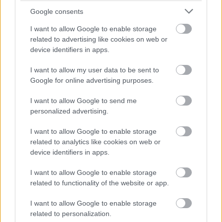
Caleb Landry Jones májusban jelenteti meg
Google consents
debütlemezét, és a kedvcsináló kislemezdalok
alapján pont olyan zaklatott zenét szerez, mint
I want to allow Google to enable storage
related to advertising like cookies on web or
amilyenek az alakításai.
device identifiers in apps.
I want to allow my user data to be sent to
Google for online advertising purposes.
I want to allow Google to send me
personalized advertising.
I want to allow Google to enable storage
related to analytics like cookies on web or
device identifiers in apps.
I want to allow Google to enable storage
related to functionality of the website or app.
I want to allow Google to enable storage
related to personalization.
Csütörtökön Jozef Van Wissem az A38