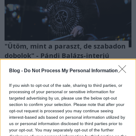
"Ütöm, mint a paraszt, de szabadon
dobolok" - Pándi Balázs-interjú
soostamas
•
2020. október 09.
Blog -
Do Not Process My Personal Information
Pándi Balázst sokan az Index egykori
If you wish to opt-out of the sale, sharing to third parties, or
munkatársaként ismerik, de az elmúlt években
processing of your personal or sensitive information for
meghatározó dobosa lett a nemzetközi free jazz és
targeted advertising by us, please use the below opt-out
noise színtérnek. Improvizált már Jim Jarmuschsal,
section to confirm your selection. Please note that after your
Thurston Moore-ral, Bill Goulddal és Marshall
opt-out request is processed you may continue seeing
Allennel. A Merzbow-val és Mats Gustaffsonnal
interest-based ads based on personal information utilized by
közös projektje…
us or personal information disclosed to third parties prior to
your opt-out. You may separately opt-out of the further