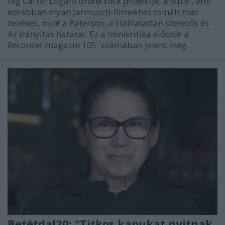
tag Carter Logan) drone rock projektje, a Sqürl, ami
korábban olyan Jarmusch-filmekhez csinált már
zenéket, mint a Paterson, a Halhatatlan szeretők és
Az irányítás határai. Ez a minikritika először a
Recorder magazin 105. számában jelent meg.
Betétdal20: "Titkos kapukat nyitnak