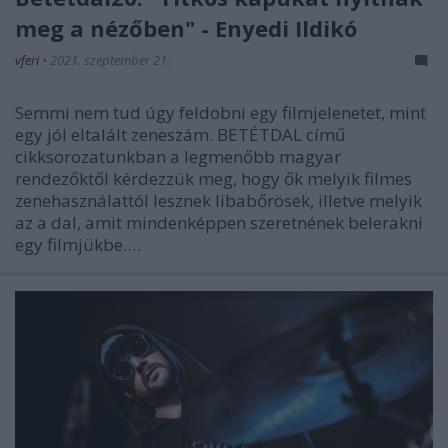
meg a nézőben" - Enyedi Ildikó
vferi
•
2021. szeptember 21.
Semmi nem tud úgy feldobni egy filmjelenetet, mint
egy jól eltalált zeneszám. BETÉTDAL című
cikksorozatunkban a legmenőbb magyar
rendezőktől kérdezzük meg, hogy ők melyik filmes
zenehasználattól lesznek libabőrösek, illetve melyik
az a dal, amit mindenképpen szeretnének belerakni
egy filmjükbe.…