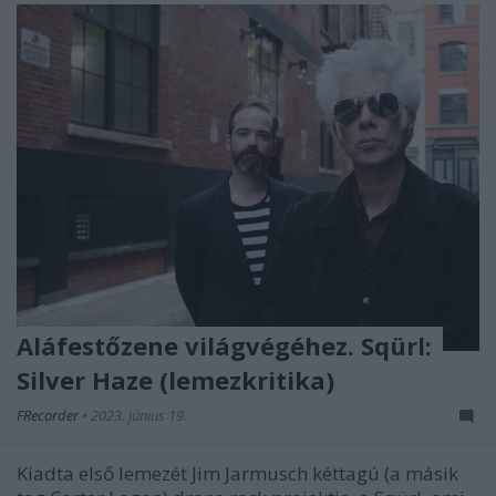
Aláfestőzene világvégéhez. Sqürl:
Silver Haze (lemezkritika)
FRecorder
•
2023. június 19.
Kiadta első lemezét Jim Jarmusch kéttagú (a másik