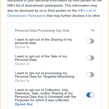
disclosure of your personal information by third parties on the
IAB’s list of downstream participants. This information may
also be disclosed by us to third parties on the
IAB’s List of
Downstream Participants
that may further disclose it to other
third parties.
Please note that this website/app uses one or more Google
Personal Data Processing Opt Outs
services and may gather and store information including but
not limited to your visit or usage behaviour. You may click to
I want to opt-out of the Sharing of my
personal data.
grant or deny consent to Google and its third-party tags to
Opted In
use your data for below specified purposes in below Google
consent section.
I want to opt-out of the Sale of my
Personal Data.
Opted In
A Twin Peaks paraarca zenében is
I want to opt-out of processing my
Personal Data for Targeted Advertising.
csak fura tud lenni
Opted In
Gaines
•
2020. március 05.
I want to opt-out of Collection, Use,
Retention, Sale, and/or Sharing of my
Personal Data that Is Unrelated with the
Purposes for which it was collected.
A Tűnj el című filmből és a Twin Peaks harmadik
Opted Out
évadából ismert, általában gonosztevőket játszó