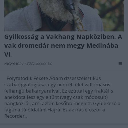
Gyilkosság a Vakhang Napköziben. A
vak dromedár nem megy Medinába
VI.
Recorder.hu
•
2025. január 12.
Folytatódik Fekete Ádám dzsesszéisztikus
szabadgyaloglása, egy nem élt élet vallomásos
felhangú balkanyaraival. Ez ezúttal egy fraktális
anekdota lesz egy eltűnt (vagy csak módosult)
hangközről, ami aztán később meglett. Gyülekező a
lagúna túloldalán! Hajrá! Ez az írás először a
Recorder…