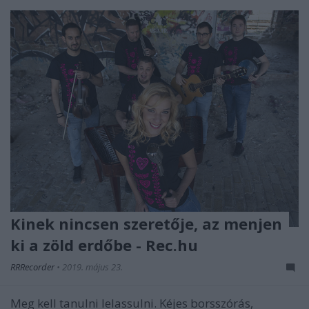
Kinek nincsen szeretője, az menjen
ki a zöld erdőbe - Rec.hu
RRRecorder
•
2019. május 23.
Meg kell tanulni lelassulni. Kéjes borsszórás,