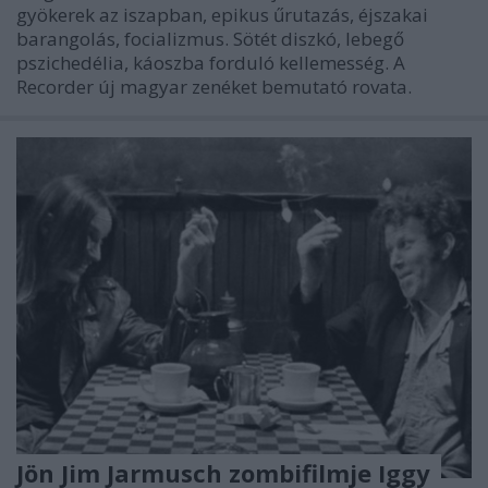
gyökerek az iszapban, epikus űrutazás, éjszakai
barangolás, focializmus. Sötét diszkó, lebegő
pszichedélia, káoszba forduló kellemesség. A
Recorder új magyar zenéket bemutató rovata.
Jön Jim Jarmusch zombifilmje Iggy