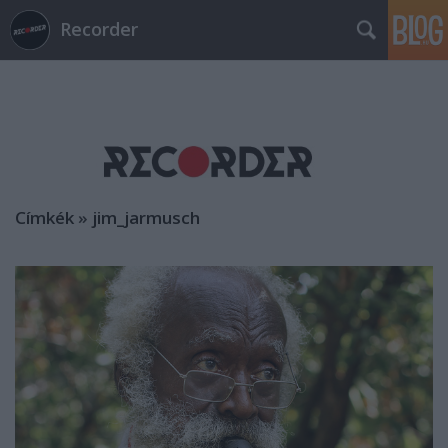
Recorder
Címkék
»
jim_jarmusch