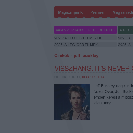
Magazinjaink
Premier
Magyarrad
VAN NYOMTATOTT RECORDERED?
A RECO
2025: A LEGJOBB LEMEZEK.
2025: A
2025: A LEGJOBB FILMEK.
2025: A
Címkék
»
jeff_buckley
VISSZHANG. IT’S NEVER 
2026.06.23. 07:41,
RECORDER.HU
Jeff Buckley tragikus 
Never Over, Jeff Buck
embert keresi a mítos
jelent meg.