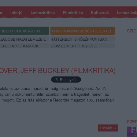
ar
Interjú
Lemezkritika
Filmkritika
Kultsarok
Lemeztásk
SZIG
RDER PODCASTJAI ITT!
FRISS MAGYAR ZENÉK HETENTE!
 LEGJOBB HAZAI LEMEZEK.
HÁTTÉRBEN IS KÖZÉPPONTBAN.
 LEGJOBB SOROZATOK.
2005: EZ MENT HÚSZ ÉVE.
OVER, JEFF BUCKLEY (FILMKRITIKA)
halála és az utána maradt űr máig része örökségének. Az It's
ley című dokumentumfilm azonban nem a tragédiát, hanem az
z mögött. Ez az írás először a Recorder magazin 135. számában
SZE
TOVÁBB →