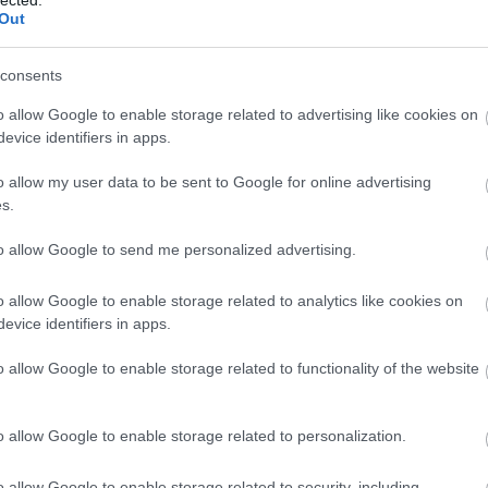
Out
komment
consents
o allow Google to enable storage related to advertising like cookies on
evice identifiers in apps.
JEFF BUCKLEY SMITHS-
o allow my user data to be sent to Google for online advertising
s.
to allow Google to send me personalized advertising.
osztumusz Jeff Buckley-album jelenik, mely az 1997-ben elhunyt
rábbi stúdiódemóiból gyűjt össze néhányat, köztük főleg
 közül már hallhattuk Bob Dylan Just Like A Woman című dalának
o allow Google to enable storage related to analytics like cookies on
itt a Smiths-től az I Know It's…
evice identifiers in apps.
o allow Google to enable storage related to functionality of the website
TOVÁBB →
o allow Google to enable storage related to personalization.
komment
o allow Google to enable storage related to security, including