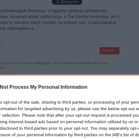
születésnapját Morrissey, a független gitárpop forradalmára,
épe, elveszett lelkek védőszentje, a The Smiths-frontember, aki a
után is releváns tudott maradni, ha mással nem, a beszólásaival
setek többségében a…
TOVÁBB →
rythmics
mark ronson
feldolgozás
nancy sinatra
david bowie
jeff buckley
ley
komment
Not Process My Personal Information
ÉLETES EGYLEMEZES ÉLETMŰVEK
to opt-out of the sale, sharing to third parties, or processing of your per
formation for targeted advertising by us, please use the below opt-out s
r selection. Please note that after your opt-out request is processed y
es életmű, de az nagyon emlékezetes – kevés ilyen van és most,
eing interest-based ads based on personal information utilized by us or
valanches júliusban, tizenhat év szünet után kiadta második
disclosed to third parties prior to your opt-out. You may separately opt-
 kevesebb. Íme, a 44. Recorder magazinból húsz (plusz huszonöt)
losure of your personal information by third parties on the IAB’s list of
ez is elég volt az…