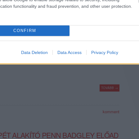
cation functionality and fraud prevention, and other user protection.
GOZÁS JOBB, MINT EGY BOB
CONFIRM
ön két Bob Dylan-feldolgozás is előkerült az utóbbi két napban,
Data Deletion
Data Access
Privacy Policy
é, akinek ritka felvételeiből álló posztumusz albumán lesz majd ott
a másik pedig Jimmy Fallon, aki Dylannak öltözve játszotta a
TOVÁBB →
komment
PÉT ALAKÍTÓ PENN BADGLEY ELŐAD