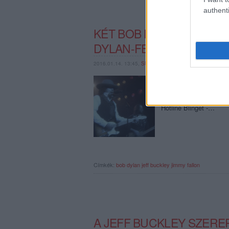
authenti
KÉT BOB DYLAN-FELDOL
DYLAN-FELDOLGOZÁS!
2016.01.14. 13:45,
SUBRECORDER
Nem is egy, hanem rögt
az egyik Jeff Buckley-
a Just Like A Woman, 
Hotline Blinget -…
Címkék:
bob dylan
jeff buckley
jimmy fallon
A JEFF BUCKLEY SZERE