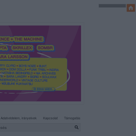
SÜTI BEÁLLÍTÁSOK MÓDOSÍTÁSA
Adatvédelem, irányelvek
Kapcsolat
Támogatás