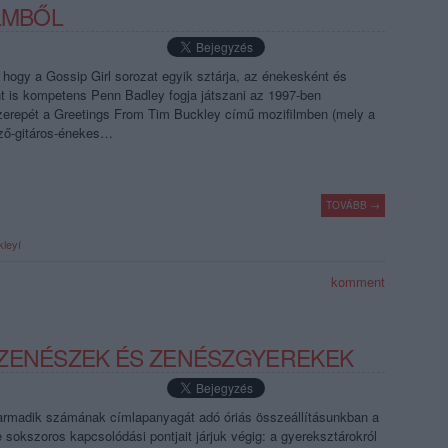
LMBŐL
, hogy a Gossip Girl sorozat egyik sztárja, az énekesként és
 is kompetens Penn Badley fogja játszani az 1997-ben
szerepét a Greetings From Tim Buckley című mozifilmben (mely a
rző-gitáros-énekes…
TOVÁBB →
kleyí
komment
 ZENÉSZEK ÉS ZENÉSZGYEREKEK
rmadik számának címlapanyagát adó óriás összeállításunkban a
sokszoros kapcsolódási pontjait járjuk végig: a gyereksztárokról