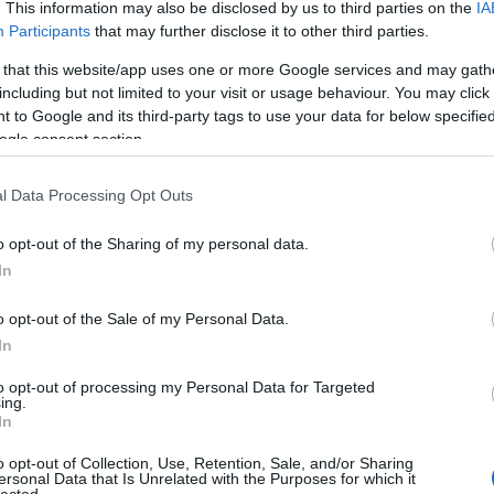
. This information may also be disclosed by us to third parties on the
IA
Participants
that may further disclose it to other third parties.
 that this website/app uses one or more Google services and may gath
TOVÁBB →
including but not limited to your visit or usage behaviour. You may click 
 to Google and its third-party tags to use your data for below specifi
y
young marble giants
lauryn hill
boat club
jeff buckley
rites of spring
the
america
the monks
germs
dennis wilson
the exploding hearts
life without
ogle consent section.
eakers
josef k
the la"s
komment
l Data Processing Opt Outs
o opt-out of the Sharing of my personal data.
BUCKLEY LEMEZKOLLEKCIÓJÁT!
In
o opt-out of the Sale of my Personal Data.
egítségével nyerhetünk betekintést az érzékeny énekes-dalszerző,
In
ésébe, hiszen lemezgyűjteményét mostantól tételesen
to opt-out of processing my Personal Data for Targeted
ing.
In
o opt-out of Collection, Use, Retention, Sale, and/or Sharing
ersonal Data that Is Unrelated with the Purposes for which it
TOVÁBB →
lected.