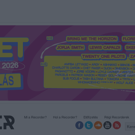
Mi a Recorder?
Hol a Recorder?
Előfizetés
Régi Recorderek