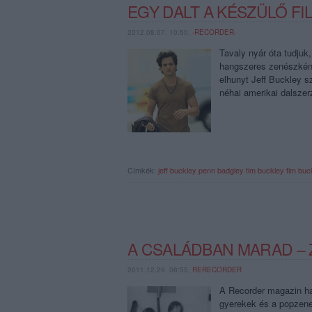
EGY DALT A KÉSZÜLŐ FI
2012.08.07. 10:50,
-RECORDER-
Tavaly nyár óta tudjuk
hangszeres zenészként
elhunyt Jeff Buckley 
néhai amerikai dalsze
Címkék:
jeff buckley
penn badgley
tim buckley
tim buc
A CSALÁDBAN MARAD –
2011.12.29. 08:55,
RERECORDER
A Recorder magazin ha
gyerekek és a popzene 