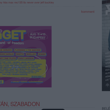
ley
hbo max
rec135
its never over jeff buckley
komment
TÁN, SZABADON
BEL