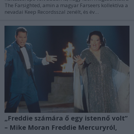
The Farsighted, amin a magyar Farseers kollektíva a
nevadai Keep Recordsszal zenélt, és év…
„Freddie számára ő egy istennő volt”
– Mike Moran Freddie Mercuryról,