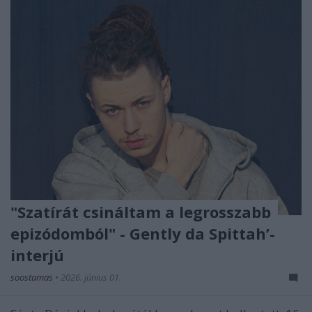
"Szatírát csináltam a legrosszabb
epizódomból" - Gently da Spittah’-
interjú
soostamas
•
2026. június 01.