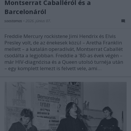
Montserrat Caballéról és a
Barcelonáról
soostamas
•
2026. június 07.
Freddie Mercury rockistene Jimi Hendrix és Elvis
Presley volt, de az énekesek közül – Aretha Franklin
mellett – a katalán operadívát, Montserrat Caballét
csodálta a legjobban. Freddie a '80-as évek végén –
már HIV-diagnózisa és a Queen utolsó turnéja után
– egy komplett lemezt is felvett vele, ami…