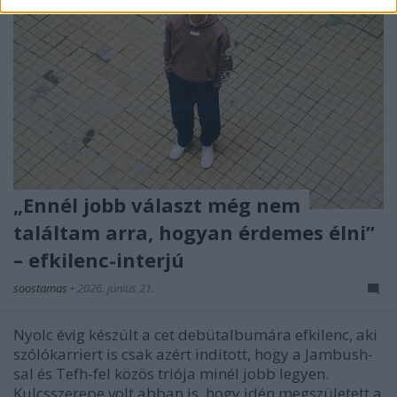
„Ennél jobb választ még nem
találtam arra, hogyan érdemes élni”
– efkilenc-interjú
soostamas
•
2026. június 21.
Nyolc évig készült a cet debütalbumára efkilenc, aki
szólókarriert is csak azért indított, hogy a Jambush-
sal és Tefh-fel közös triója minél jobb legyen.
Kulcsszerepe volt abban is, hogy idén megszületett a