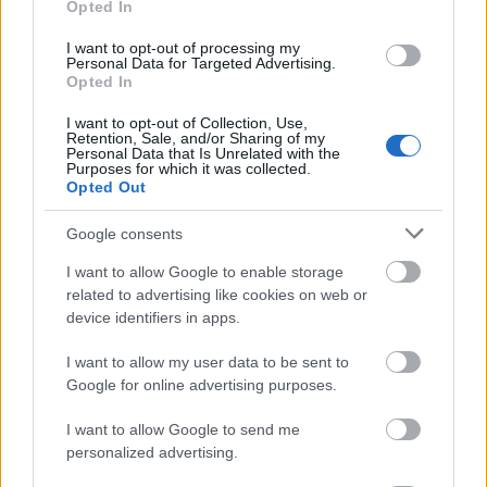
Opted In
soostamas
•
2026. július 09.
I want to opt-out of processing my
Personal Data for Targeted Advertising.
Ma lépett volna fel először Budapesten a Sophs, akik
Opted In
koncertet végül nem, de interjút adtak nekünk. Miért
I want to opt-out of Collection, Use,
vedelték végig a debütalbumukat? Miért
Retention, Sale, and/or Sharing of my
gondolkodnak úgy a dalszerzésről, mint egy
Personal Data that Is Unrelated with the
Purposes for which it was collected.
regényíró? Hogyan törtek volna be a zeneiparba, ha
Opted Out
nem csap le rájuk nulla koncerttel és egyetlen
kiadott dal…
Google consents
I want to allow Google to enable storage
related to advertising like cookies on web or
device identifiers in apps.
I want to allow my user data to be sent to
Google for online advertising purposes.
I want to allow Google to send me
personalized advertising.