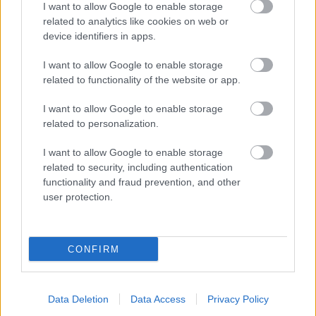
I want to allow Google to enable storage
related to analytics like cookies on web or
device identifiers in apps.
I want to allow Google to enable storage
Lemeztáska: Grecsó Krisztián
related to functionality of the website or app.
soostamas
•
2026. június 30.
I want to allow Google to enable storage
related to personalization.
A Nevermind fejtette meg neki a világot, a Sebő
I want to allow Google to enable storage
együttes tette versolvasóvá, és a Kispál
related to security, including authentication
búcsúkoncertjével ért véget a fiatalsága. Grecsó
functionality and fraud prevention, and other
Krisztián a regényeiben is érzékletesen ír zenéről, de
user protection.
maga is zenél, a Rájátszás vége óta leginkább Beck
Zolival kettesben, akivel már írják a harmadik…
CONFIRM
Data Deletion
Data Access
Privacy Policy