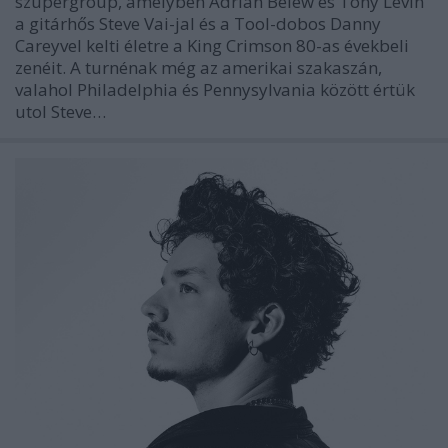
szupergroup, amelyben Adrian Belew és Tony Levin
a gitárhős Steve Vai-jal és a Tool-dobos Danny
Careyvel kelti életre a King Crimson 80-as évekbeli
zenéit. A turnénak még az amerikai szakaszán,
valahol Philadelphia és Pennysylvania között értük
utol Steve…