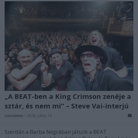
„A BEAT-ben a King Crimson zenéje a
sztár, és nem mi” – Steve Vai-interjú
soostamas
•
2026. július 14.
Szerdán a Barba Negrában játszik a BEAT