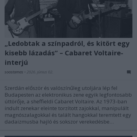
„Ledobtak a színpadról, és kitört egy
kisebb lázadás” – Cabaret Voltaire-
interjú
soostamas
•
2026. június 02.
Szerdán először és valószínűleg utoljára lép fel
Budapesten az elektronikus zene egyik legfontosabb
úttörője, a sheffieldi Cabaret Voltaire. Az 1973-ban
indult zenekar eleinte torzított zajokkal, manipulált
magnószalagokkal és talált hangokkal teremtett egy
dadaizmusba hajló és sokszor verekedésbe…