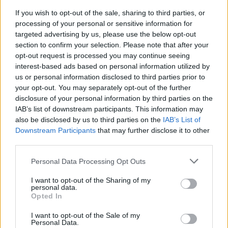
szigetes koncertje, hogyan élte meg a Kispál…
If you wish to opt-out of the sale, sharing to third parties, or
processing of your personal or sensitive information for
targeted advertising by us, please use the below opt-out
section to confirm your selection. Please note that after your
opt-out request is processed you may continue seeing
interest-based ads based on personal information utilized by
us or personal information disclosed to third parties prior to
your opt-out. You may separately opt-out of the further
disclosure of your personal information by third parties on the
IAB’s list of downstream participants. This information may
also be disclosed by us to third parties on the
IAB’s List of
Downstream Participants
that may further disclose it to other
third parties.
Please note that this website/app uses one or more Google
Personal Data Processing Opt Outs
services and may gather and store information including but
not limited to your visit or usage behaviour. You may click to
I want to opt-out of the Sharing of my
personal data.
„Azt a hangulatot akartam elkapni,
grant or deny consent to Google and its third-party tags to
Opted In
use your data for below specified purposes in below Google
mint Richard Linklater a Henyékben”
consent section.
I want to opt-out of the Sale of my
– The Sophs-interjú
Personal Data.