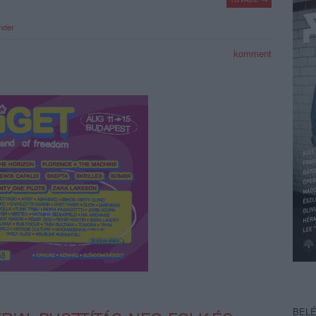
nder
komment
BEL