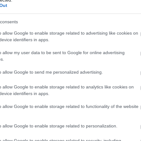
nohangzásra is komoly hatással volt. Most pedig, 30 évnyi
Out
ss hozzáállással közelítő új…
consents
TOVÁBB →
o allow Google to enable storage related to advertising like cookies on
evice identifiers in apps.
rist
harlem
hide
sarin
daf
front 242
rein
qual
youth code
EBM
dirk ivens
buzz
sel dudes
sextile
nuxx vomica
ex-heir
panther modern
dame area
general
o allow my user data to be sent to Google for online advertising
s.
komment
to allow Google to send me personalized advertising.
AIN ÉS ODONIS ODONIS AZ A38
o allow Google to enable storage related to analytics like cookies on
evice identifiers in apps.
o allow Google to enable storage related to functionality of the website
s könnyed alterrocktól a punkon át az industrial csapatásig
kája találkozik az A38 fedélzetén az amerikai Choke Chain nyers
ig összefoglaljuk, miért esélyes, hogy ez lesz az őszi
o allow Google to enable storage related to personalization.
ősebb koncertje.
o allow Google to enable storage related to security, including