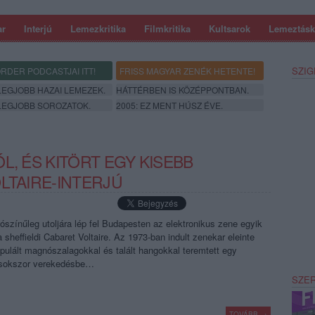
ar
Interjú
Lemezkritika
Filmkritika
Kultsarok
Lemeztásk
SZIG
RDER PODCASTJAI ITT!
FRISS MAGYAR ZENÉK HETENTE!
 LEGJOBB HAZAI LEMEZEK.
HÁTTÉRBEN IS KÖZÉPPONTBAN.
 LEGJOBB SOROZATOK.
2005: EZ MENT HÚSZ ÉVE.
L, ÉS KITÖRT EGY KISEBB
LTAIRE-INTERJÚ
ószínűleg utoljára lép fel Budapesten az elektronikus zene egyik
a sheffieldi Cabaret Voltaire. Az 1973-ban indult zenekar eleinte
nipulált magnószalagokkal és talált hangokkal teremtett egy
 sokszor verekedésbe…
SZE
TOVÁBB →