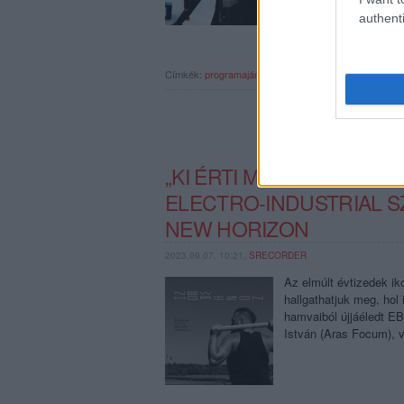
authenti
Címkék:
programajánló
a38
industrial
koncertajánló
in
„KI ÉRTI MEG, MITŐL ÜV
ELECTRO-INDUSTRIAL S
NEW HORIZON
2023.09.07. 10:21,
SRECORDER
Az elmúlt évtizedek ik
hallgathatjuk meg, hol 
hamvaiból újjáéledt E
István (Aras Focum), 