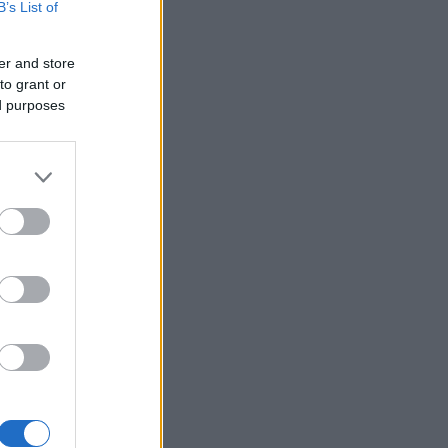
B’s List of
er and store
to grant or
ed purposes