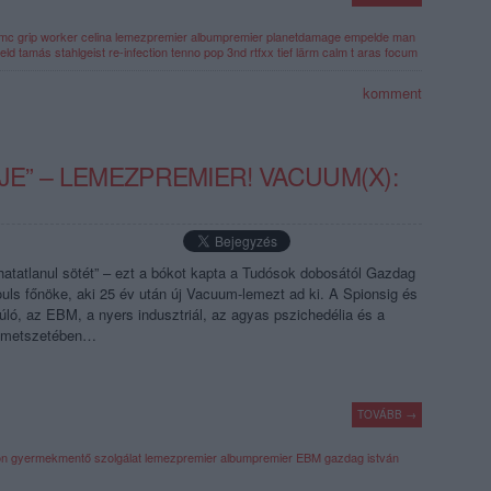
mc
grip
worker
celina
lemezpremier
albumpremier
planetdamage
empelde
man
eld tamás
stahlgeist
re-infection
tenno pop
3nd
rtfxx
tief lärm
calm t
aras focum
komment
EJE” – LEMEZPREMIER! VACUUM(X):
hatatlanul sötét” – ezt a bókot kapta a Tudósok dobosától Gazdag
Souls főnöke, aki 25 év után új Vacuum-lemezt ad ki. A Spionsig és
úló, az EBM, a nyers indusztriál, az agyas pszichedélia és a
ztmetszetében…
TOVÁBB →
on gyermekmentő szolgálat
lemezpremier
albumpremier
EBM
gazdag istván