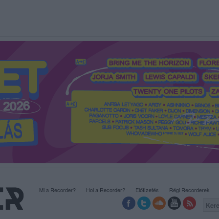
Mi a Recorder?
Hol a Recorder?
Előfizetés
Régi Recorderek