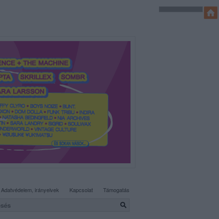
SÜTI BEÁLLÍTÁSOK MÓDOSÍTÁSA
Adatvédelem, irányelvek
Kapcsolat
Támogatás