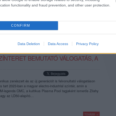
cation functionality and fraud prevention, and other user protection.
TOVÁBB →
die rock
EBM
odonis odonis
living totem
choke chain
CONFIRM
komment
Data Deletion
Data Access
Privacy Policy
ÖLT A CSEND?” – ITT A MAGYAR
ZÍNTERET BEMUTATÓ VÁLOGATÁS, A
onikus zenészeit és az új generációt is felvonultató válogatáson
is tart 2023-ban a magyar electro-industrial színtér, amin a
BM-legenda CMC, a kultikus Plasma Pool tagjaként ismerős Zilahy
vagy az LD50-alapító…
TOVÁBB →