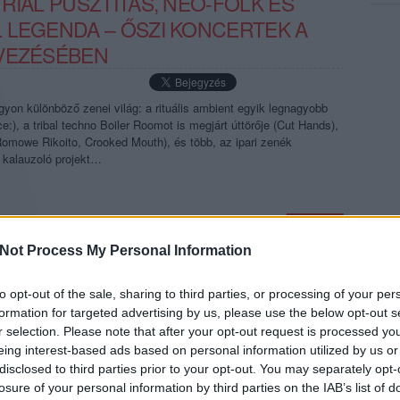
RIAL PUSZTÍTÁS, NEO-FOLK ÉS
 LEGENDA – ŐSZI KONCERTEK A
RVEZÉSÉBEN
yon különböző zenei világ: a rituális ambient egyik legnagyobb
ce:), a tribal techno Boiler Roomot is megjárt úttörője (Cut Hands),
Romowe Rikoito, Crooked Mouth), és több, az ipari zenék
 kalauzoló projekt…
TOVÁBB →
Not Process My Personal Information
afó
gólya
tribal
industrial
prell
instant
kollaps
experimentális
neofolk
napok romjai
nds
massimo pupillo
három holló
pirkan
living totem
vály sándor
blindblindblind
trial slave
crooked mouth
romowe rikoito
to opt-out of the sale, sharing to third parties, or processing of your per
formation for targeted advertising by us, please use the below opt-out s
komment
r selection. Please note that after your opt-out request is processed y
eing interest-based ads based on personal information utilized by us or
disclosed to third parties prior to your opt-out. You may separately opt-
EN KONTRAVOID, A SÖTÉT, DE
losure of your personal information by third parties on the IAB’s list of