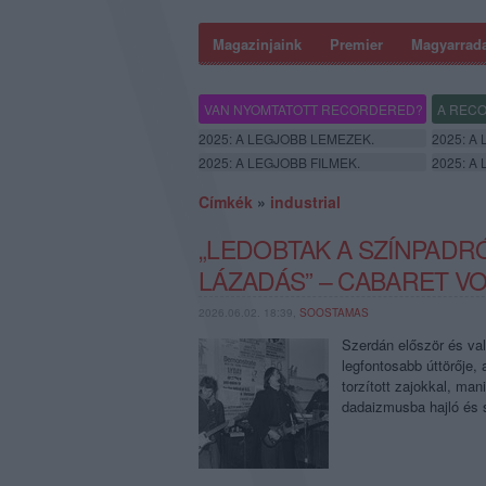
Magazinjaink
Premier
Magyarrad
VAN NYOMTATOTT RECORDERED?
A RECO
2025: A LEGJOBB LEMEZEK.
2025: A
2025: A LEGJOBB FILMEK.
2025: A
Címkék
»
industrial
„LEDOBTAK A SZÍNPADRÓ
LÁZADÁS” – CABARET VO
2026.06.02. 18:39,
SOOSTAMAS
Szerdán először és val
legfontosabb úttörője, 
torzított zajokkal, ma
dadaizmusba hajló és