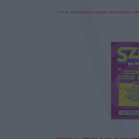
Címkék:
interjú
industrial
cabaret voltaire
stephen malli