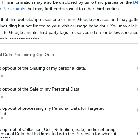
IKA MESTERE
. This information may also be disclosed by us to third parties on the
IA
Participants
that may further disclose it to other third parties.
 that this website/app uses one or more Google services and may gath
járól (is) ismert Kontravoid kiváló idei lemezével, és a sötét
including but not limited to your visit or usage behaviour. You may click 
onikából építkező hangzásához kiválóan passzoló hazai supporttal
 to Google and its third-party tags to use your data for below specifi
dán.
ogle consent section.
l Data Processing Opt Outs
TOVÁBB →
o opt-out of the Sharing of my personal data.
epop
koncertajánló
kontravoid
senkwaves
separated lamb
In
komment
o opt-out of the Sale of my Personal Data.
In
E – EBM REVIVAL
to opt-out of processing my Personal Data for Targeted
ing.
In
eneszánszát éli a '80-as évek egyik meghatározó műfaja, az EBM,
o opt-out of Collection, Use, Retention, Sale, and/or Sharing
mcsak az industrial zenék további fejlődését határozta meg,
ersonal Data that Is Unrelated with the Purposes for which it
lected.