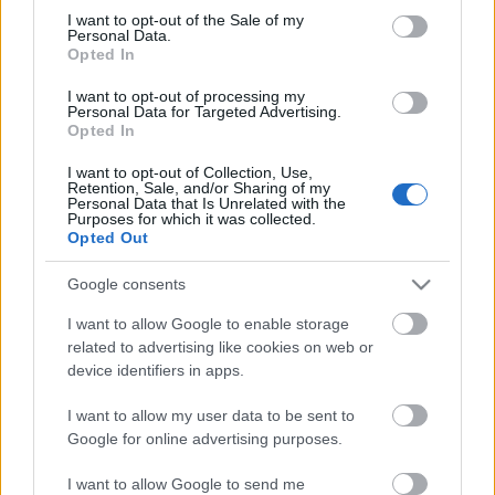
consent section.
I want to opt-out of the Sale of my
Personal Data.
Opted In
I want to opt-out of processing my
Personal Data for Targeted Advertising.
Opted In
I want to opt-out of Collection, Use,
Retention, Sale, and/or Sharing of my
Personal Data that Is Unrelated with the
Purposes for which it was collected.
Opted Out
Újra kiadják a Joy Division lemezeit
Google consents
subrecorder
•
2015. május 18.
I want to allow Google to enable storage
related to advertising like cookies on web or
device identifiers in apps.
A Love Will Tear Us Apart megjelenésének 35.
évfordulójára a Rhino Records a korszakos
I want to allow my user data to be sent to
posztpunk zenekar volt tagjaival együttműködve
Google for online advertising purposes.
újra piacra dobja vinylen a Joy Division két
stúdióalbumát, illetve egyéb dalaikat tartalmazó
I want to allow Google to send me