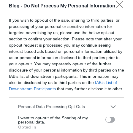
Blog -
Do Not Process My Personal Information
If you wish to opt-out of the sale, sharing to third parties, or
processing of your personal or sensitive information for
targeted advertising by us, please use the below opt-out
Kontrollon kívül – Anton Corbijn
section to confirm your selection. Please note that after your
filmje Ian Curtisről
opt-out request is processed you may continue seeing
interest-based ads based on personal information utilized by
rerecorder
•
2016. július 15.
us or personal information disclosed to third parties prior to
your opt-out. You may separately opt-out of the further
disclosure of your personal information by third parties on the
Ma lenne 60 éves Ian Curtis, a Joy Division
IAB’s list of downstream participants. This information may
frontembere (1956. július 15-én született). Anton
also be disclosed by us to third parties on the
IAB’s List of
Corbijn, holland fotográfus és rendező karrierjének
Downstream Participants
that may further disclose it to other
kezdete összefonódott a Joy Divisionével, első
third parties.
játékfilmjét pedig róla, a 23 évesen öngyilkosságot
elkövetett frontemberről készítette. A Control…
Please note that this website/app uses one or more Google
Personal Data Processing Opt Outs
services and may gather and store information including but
not limited to your visit or usage behaviour. You may click to
I want to opt-out of the Sharing of my
personal data.
grant or deny consent to Google and its third-party tags to
Opted In
use your data for below specified purposes in below Google