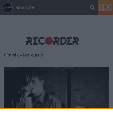
Recorder
Címkék
»
ian_curtis