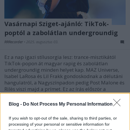
Vasárnapi Sziget-ajánló: TikTok-
poptól a zabolátlan undergroundig
RRRecorder
•
2025. augusztus 03.
Ez a nap igazi stílusorgia lesz: trance-misztikától
TikTok-popon át magyar rapig és zabolátlan
undergroundig minden helyet kap. MAZ Universe,
Isabel LaRosa és Lil Frakk gondoskodnak a délutáni
hangulatról, a Nagyszínpadon pedig Post Malone és
Rilès viszi majd a prímet. Ez az írás először a
Recorder…
Blog -
Do Not Process My Personal Information
If you wish to opt-out of the sale, sharing to third parties, or
processing of your personal or sensitive information for