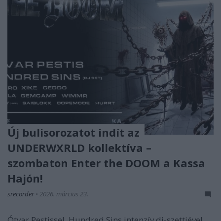
Új bulisorozatot indít az
UNDERWXRLD kollektíva –
szombaton Enter the DOOM a Kassa
Hajón!
srecorder
•
2026. március 23.
Ótvar Pestissel, Hundred Sins intenzív dj-szettjével,