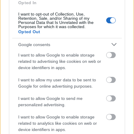
Opted In
I want to opt-out of Collection, Use,
Retention, Sale, and/or Sharing of my
Personal Data that Is Unrelated with the
Purposes for which it was collected.
Opted Out
Google consents
I want to allow Google to enable storage
related to advertising like cookies on web or
device identifiers in apps.
I want to allow my user data to be sent to
Google for online advertising purposes.
Hiába van végre pénzem, nem
I want to allow Google to send me
tudom, merre van a bolt - Rec.hu
personalized advertising.
RRRecorder
•
2024. május 30.
I want to allow Google to enable storage
related to analytics like cookies on web or
Akkor is tekerek, ha nincs nálam papír, csak
device identifiers in apps.