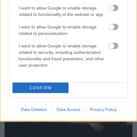
diploma. Büdös van a lépcsőházban, beszívtunk a
liftben. Semmi teher nem nyom. Lepakolunk ide egy
I want to allow Google to enable storage
pár extra hitet. Csak azért nappal, hogy ne éjjel. A
related to functionality of the website or app.
merevedésed okozom, a hangulatot fokozom. Én
mindig felveszem, pedig tényleg koptatott. Az összes
I want to allow Google to enable storage
többi,…
related to personalization.
I want to allow Google to enable storage
related to security, including authentication
functionality and fraud prevention, and other
user protection.
CONFIRM
Data Deletion
Data Access
Privacy Policy