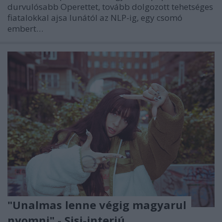
durvulósabb Operettet, tovább dolgozott tehetséges
fiatalokkal ajsa lunától az NLP-ig, egy csomó
embert…
"Unalmas lenne végig magyarul
nyomni" - Sisi-interjú