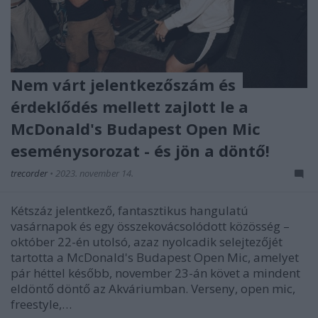
Nem várt jelentkezőszám és
érdeklődés mellett zajlott le a
McDonald's Budapest Open Mic
eseménysorozat - és jön a döntő!
trecorder
•
2023. november 14.
Kétszáz jelentkező, fantasztikus hangulatú
vasárnapok és egy összekovácsolódott közösség –
október 22-én utolsó, azaz nyolcadik selejtezőjét
tartotta a McDonald's Budapest Open Mic, amelyet
pár héttel később, november 23-án követ a mindent
eldöntő döntő az Akváriumban. Verseny, open mic,
freestyle,…