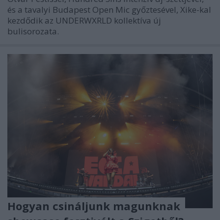
és a tavalyi Budapest Open Mic győztesével, Xike-kal
kezdődik az UNDERWXRLD kollektíva új
bulisorozata.
Hogyan csináljunk magunknak