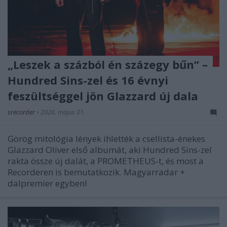
„Leszek a százból én százegy bűn” –
Hundred Sins-zel és 16 évnyi
feszültséggel jön Glazzard új dala
srecorder
•
2026. május 01.
Görög mitológia lények ihlették a csellista-énekes
Glazzard Oliver első albumát, aki Hundred Sins-zel
rakta össze új dalát, a PROMETHEUS-t, és most a
Recorderen is bemutatkozik. Magyarradar +
dalpremier egyben!