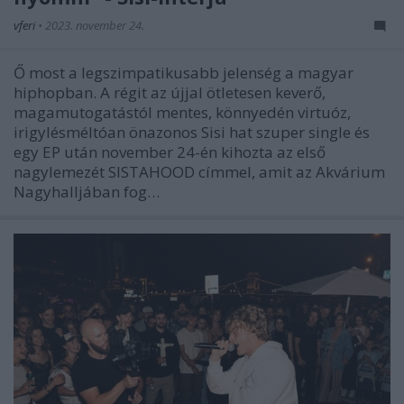
vferi
•
2023. november 24.
Ő most a legszimpatikusabb jelenség a magyar
hiphopban. A régit az újjal ötletesen keverő,
magamutogatástól mentes, könnyedén virtuóz,
irigylésméltóan önazonos Sisi hat szuper single és
egy EP után november 24-én kihozta az első
nagylemezét SISTAHOOD címmel, amit az Akvárium
Nagyhalljában fog…