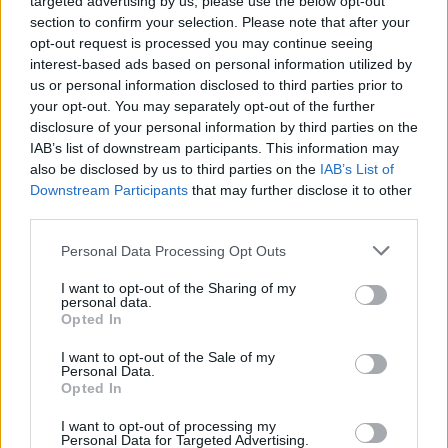
targeted advertising by us, please use the below opt-out
section to confirm your selection. Please note that after your
opt-out request is processed you may continue seeing
interest-based ads based on personal information utilized by
us or personal information disclosed to third parties prior to
your opt-out. You may separately opt-out of the further
disclosure of your personal information by third parties on the
IAB’s list of downstream participants. This information may
also be disclosed by us to third parties on the
IAB’s List of
Downstream Participants
that may further disclose it to other
third parties.
„A világ beteg, nekem meg túl nagy
Please note that this website/app uses one or more Google
Personal Data Processing Opt Outs
a szívem” – Itt van Sisi és Hundred
services and may gather and store information including but
not limited to your visit or usage behaviour. You may click to
I want to opt-out of the Sharing of my
Sins közös dala, az Anya Mondd Meg
personal data.
grant or deny consent to Google and its third-party tags to
Opted In
srecorder
•
2024. július 12.
use your data for below specified purposes in below Google
consent section.
I want to opt-out of the Sale of my
Personal Data.
Közös koncert elé közös dalt írt Sisi és Hundred Sins.
Opted In
Premier!
I want to opt-out of processing my
Personal Data for Targeted Advertising.