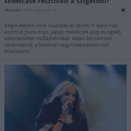
showcase fesztivált a Szigetből?
FRecorder
•
2025. augusztus 13.
Angol electro-rock csapatás és drum 'n' bass-rap,
ausztrál punk-trap, japán metalcore-pop és egyéb
valószerűtlen műfajhibridek: képes beszámoló
vasárnapról, a fesztivál nagyszínpadokon túli
kínálatáról.