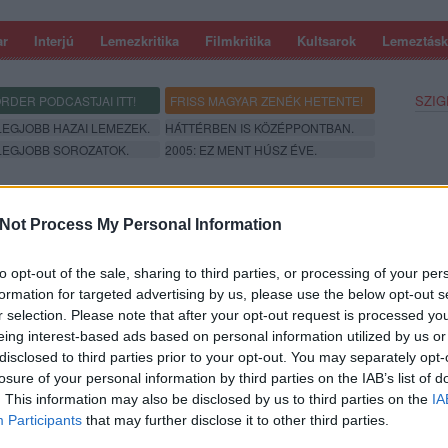
ar
Interjú
Lemezkritika
Filmkritika
Kultsarok
Lemeztásk
SZIG
RDER PODCASTJAI ITT!
FRISS MAGYAR ZENÉK HETENTE!
 LEGJOBB HAZAI LEMEZEK.
HÁTTÉRBEN IS KÖZÉPPONTBAN.
 LEGJOBB SOROZATOK.
2005: EZ MENT HÚSZ ÉVE.
I JELLEM - REC.HU
Not Process My Personal Information
to opt-out of the sale, sharing to third parties, or processing of your per
adt az űrhajó. Véres szemmel, habzó pofával nézed, hogy
formation for targeted advertising by us, please use the below opt-out s
át. Kibasztam a szívemet a járdára. Bámuljátok lelkemet! Csak a
r selection. Please note that after your opt-out request is processed y
Földanya harmadszor terhes. Obszidián könnyek, manowlak, a szél
eing interest-based ads based on personal information utilized by us or
agyar zenéket bemutató rovata.
disclosed to third parties prior to your opt-out. You may separately opt-
losure of your personal information by third parties on the IAB’s list of
SZE
. This information may also be disclosed by us to third parties on the
IA
TOVÁBB →
Participants
that may further disclose it to other third parties.