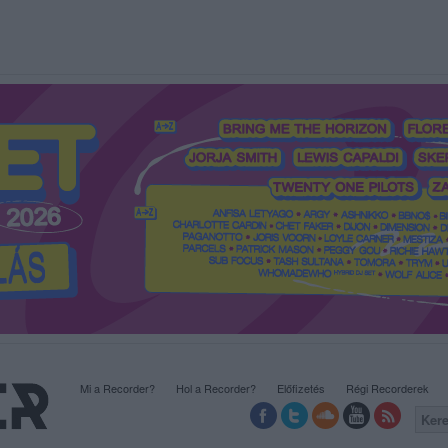
Mi a Recorder?
Hol a Recorder?
Előfizetés
Régi Recorderek