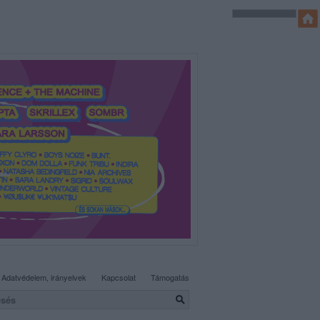
SÜTI BEÁLLÍTÁSOK MÓDOSÍTÁSA
Adatvédelem, irányelvek
Kapcsolat
Támogatás