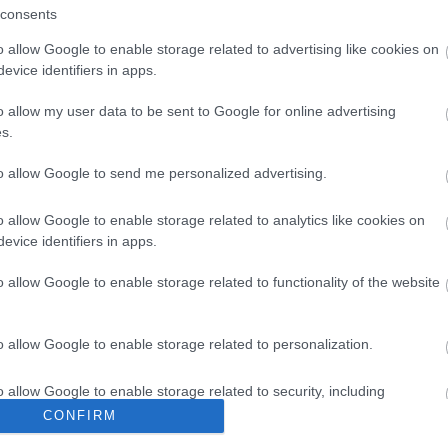
ÖVEGSZERKESZTŐ #02)
consents
o allow Google to enable storage related to advertising like cookies on
írók, költők elemzik magyar dalok szövegeit, mesélnek a
evice identifiers in apps.
l, és fejtik meg, mitől lesz igazán jó egy dalszöveg. A
zúttal Cserna-Szabó András ír ByeAlex és Tembo duója, a
o allow my user data to be sent to Google for online advertising
 „ősi, barbár imájáról”, a korskorskorsról…
s.
to allow Google to send me personalized advertising.
TOVÁBB →
o allow Google to enable storage related to analytics like cookies on
kai psycho
senkise
byealex
cserna-szabó andrás
tembo
evice identifiers in apps.
komment
o allow Google to enable storage related to functionality of the website
BÓL A STREET - A LEGJOBB MAGYAR
o allow Google to enable storage related to personalization.
o allow Google to enable storage related to security, including
cation functionality and fraud prevention, and other user protection.
CONFIRM
eti bevezetővel: igenis vannak kifinomult ízlésű, tinikorból kinőtt