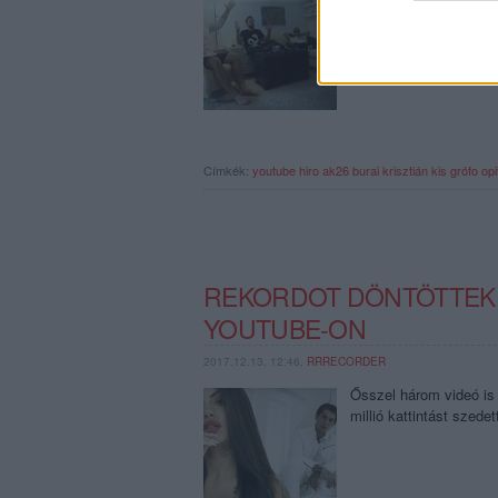
zenerajongók számára 
Mutatunk is tízet.
Címkék:
youtube
hiro
ak26
burai krisztián
kis grófo
opi
REKORDOT DÖNTÖTTEK 
YOUTUBE-ON
2017.12.13. 12:46,
RRRECORDER
Ősszel három videó is 
millió kattintást szede