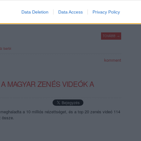
értékelhető, sokmilliós nézettségű magyar YouTube-slágerek.
Data Deletion
Data Access
Privacy Policy
TOVÁBB →
tz barbi
komment
A MAGYAR ZENÉS VIDEÓK A
meghaladta a 10 milliós nézettséget, és a top 20 zenés videó 114
tt össze.