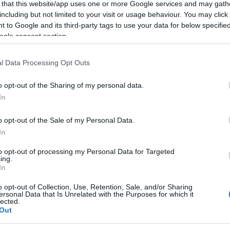
 that this website/app uses one or more Google services and may gath
e
13demölisher87
ashen gaze
bulint
including but not limited to your visit or usage behaviour. You may click 
komment
 to Google and its third-party tags to use your data for below specifi
ogle consent section.
l Data Processing Opt Outs
o opt-out of the Sharing of my personal data.
In
o opt-out of the Sale of my Personal Data.
In
to opt-out of processing my Personal Data for Targeted
ing.
In
o opt-out of Collection, Use, Retention, Sale, and/or Sharing
ersonal Data that Is Unrelated with the Purposes for which it
lected.
Out
RNA-SZABÓ ANDRÁS A
BEL