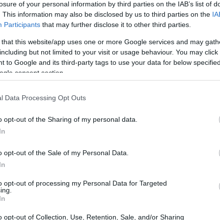
losure of your personal information by third parties on the IAB’s list of
. This information may also be disclosed by us to third parties on the
IA
ar
Interjú
Lemezkritika
Filmkritika
Kultsarok
Lemeztásk
Participants
that may further disclose it to other third parties.
 that this website/app uses one or more Google services and may gath
SZIG
RDER PODCASTJAI ITT!
FRISS MAGYAR ZENÉK HETENTE!
including but not limited to your visit or usage behaviour. You may click 
 to Google and its third-party tags to use your data for below specifi
 LEGJOBB HAZAI LEMEZEK.
HÁTTÉRBEN IS KÖZÉPPONTBAN.
ogle consent section.
 LEGJOBB SOROZATOK.
2005: EZ MENT HÚSZ ÉVE.
l Data Processing Opt Outs
KÖZBEN?
o opt-out of the Sharing of my personal data.
In
el ringatja magát a klaviatúra előtt, más csak aggresszív muzsika
i, de olyan is van, akinél fiúbandák slágereire indul be a
o opt-out of the Sale of my Personal Data.
ulturális újságíróink mesélik el, hogy milyen zenék szólnak náluk
In
sszeállítás először a…
to opt-out of processing my Personal Data for Targeted
ing.
SZE
In
TOVÁBB →
o opt-out of Collection, Use, Retention, Sale, and/or Sharing