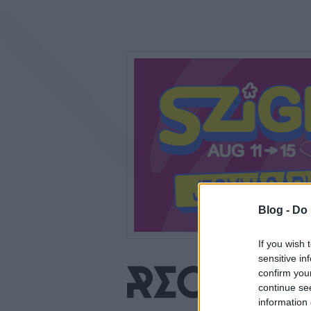
Blog -
Do 
If you wish 
sensitive in
confirm you
continue se
information 