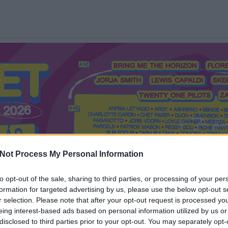
Not Process My Personal Information
to opt-out of the sale, sharing to third parties, or processing of your per
formation for targeted advertising by us, please use the below opt-out s
Mi a Recorder?
Hol a Recorder?
Előfizetés
Régi Recorderek
r selection. Please note that after your opt-out request is processed y
eing interest-based ads based on personal information utilized by us or
disclosed to third parties prior to your opt-out. You may separately opt-