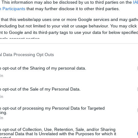
 egy mai sajtótájékoztatón jelentette be megszűnését. Mi van itt
. This information may also be disclosed by us to third parties on the
IA
n a HS7 már a negyedik nagynevű zenekar a Hangmás, az Isten
Participants
that may further disclose it to other third parties.
ribe…
 that this website/app uses one or more Google services and may gath
including but not limited to your visit or usage behaviour. You may click 
 to Google and its third-party tags to use your data for below specifi
TOVÁBB →
ogle consent section.
l Data Processing Opt Outs
komment
o opt-out of the Sharing of my personal data.
In
KRÓNIKA – 20 ÉVES A HEAVEN
o opt-out of the Sale of my Personal Data.
In
to opt-out of processing my Personal Data for Targeted
zepén, angol nyelvű dalokkal indult zenekarok közül (a más
ing.
y mellett) egyedül a Heaven Street Seven volt képes végrehajtani
In
t, hogy az angolszász gitáros popzenét bevitte a hazai
éven – valamint kilenc, nagyjából…
o opt-out of Collection, Use, Retention, Sale, and/or Sharing
ersonal Data that Is Unrelated with the Purposes for which it
lected.