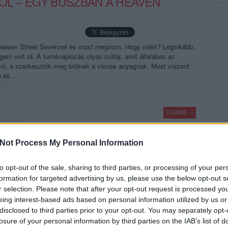
ÓL – EGY BUSZBAN A HEAVEN
eaven Street Sevennel és most megírom. Hogy miért? Leginkább,
gem volt rá. A turnénaplózás olyan műfaj, amit általában az
ni, a szerkesztők meg örülnek a vicces anyagnak. Most viszont
ra és…
TOVÁBB →
urnénapló
rec033
Not Process My Personal Information
komment
to opt-out of the sale, sharing to third parties, or processing of your per
formation for targeted advertising by us, please use the below opt-out s
REET SEVEN!
r selection. Please note that after your opt-out request is processed y
eing interest-based ads based on personal information utilized by us or
disclosed to third parties prior to your opt-out. You may separately opt-
pest Parkban tartja búcsúkoncertjét a Heaven Street Seven, az
losure of your personal information by third parties on the IAB’s list of