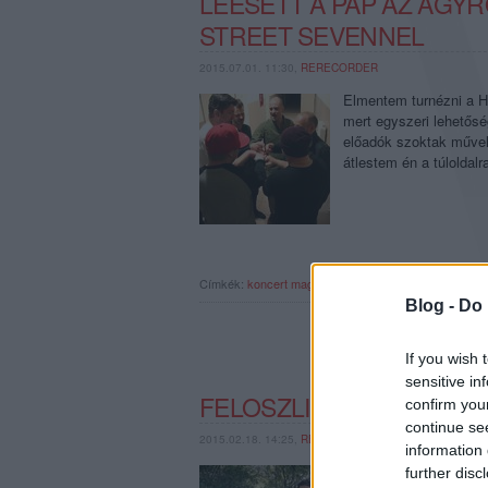
LEESETT A PAP AZ ÁGYR
STREET SEVENNEL
2015.07.01. 11:30,
RERECORDER
Elmentem turnézni a H
mert egyszeri lehetősé
előadók szoktak művel
átlestem én a túloldal
Címkék:
koncert
magazin
heaven street seven
turné
t
Blog -
Do 
If you wish 
sensitive in
FELOSZLIK A HEAVEN ST
confirm you
continue se
2015.02.18. 14:25,
RERECORDER
information 
Augusztus 1-én a Buda
further disc