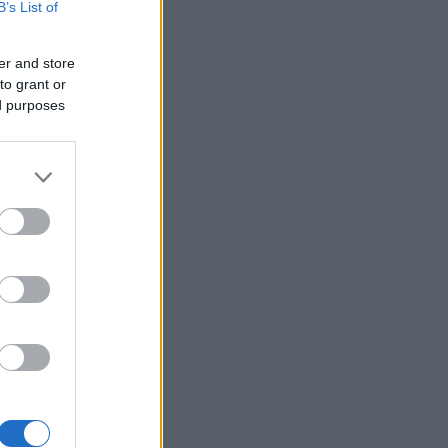
B’s List of
er and store
to grant or
ed purposes