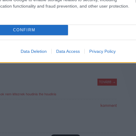
komment
cation functionality and fraud prevention, and other user protection.
ADULÓMŰVÉSZEK
CONFIRM
ncertet a Houdinis, az első olyan hazai zenekar, amely kizárólag
 dalokat.
Data Deletion
Data Access
Privacy Policy
TOVÁBB →
ok nem léteznek
houdinis
the houdinis
komment