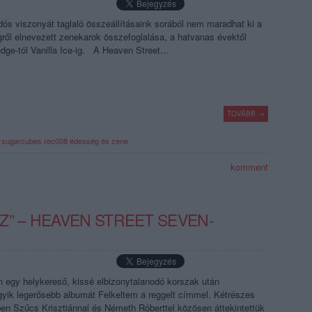
ós viszonyát taglaló összeállításaink sorából nem maradhat ki a
ről elnevezett zenekarok összefoglalása, a hatvanas évektől
Fudge-tól Vanilla Ice-ig. A Heaven Street…
TOVÁBB →
e sugarcubes
rec008
édesség és zene
komment
Z” – HEAVEN STREET SEVEN-
 egy helykereső, kissé elbizonytalanodó korszak után
 egyik legerősebb albumát Felkeltem a reggelt címmel. Kétrészes
ében Szűcs Krisztiánnal és Németh Róberttel közösen áttekintettük