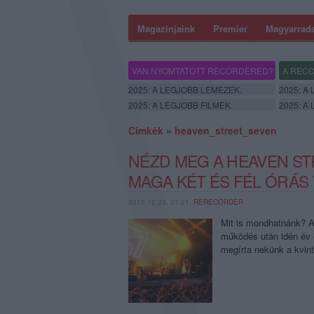
Magazinjaink
Premier
Magyarrad
VAN NYOMTATOTT RECORDERED?
A RECO
2025: A LEGJOBB LEMEZEK.
2025: A
2025: A LEGJOBB FILMEK.
2025: A
Címkék
»
heaven_street_seven
NÉZD MEG A HEAVEN S
MAGA KÉT ÉS FÉL ÓRÁS
2015.12.23. 21:21,
RERECORDER
Mit is mondhatnánk? A
működés után idén év e
megírta nekünk a kvint