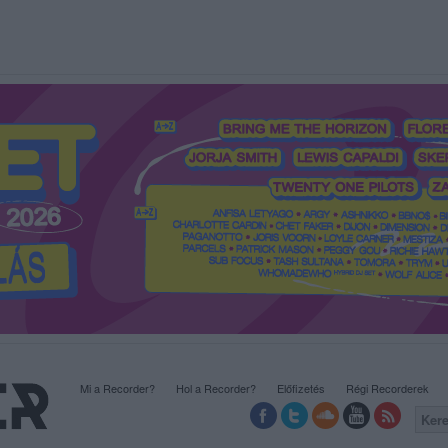
Mi a Recorder?
Hol a Recorder?
Előfizetés
Régi Recorderek