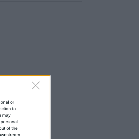
sonal or
ection to
ou may
 personal
out of the
 downstream