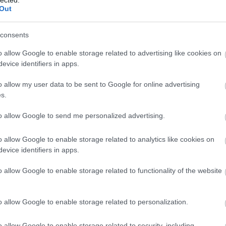
Out
TOVÁBB →
consents
rec029
szubjektív-szelektív
o allow Google to enable storage related to advertising like cookies on
komment
evice identifiers in apps.
o allow my user data to be sent to Google for online advertising
SI ANDRÁS KONYHÁJÁBAN
s.
to allow Google to send me personalized advertising.
avaly ősszel jött ki legutóbbi albumával, de máris új dallal
lágerben ráadásul vendég is szerepel, nem is akárki: Lovasi András.
o allow Google to enable storage related to analytics like cookies on
dapest Bár lemezen már szerepelt együtt és ugyan Heaven
evice identifiers in apps.
űködtek…
o allow Google to enable storage related to functionality of the website
TOVÁBB →
o allow Google to enable storage related to personalization.
o allow Google to enable storage related to security, including