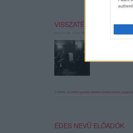
authenti
VISSZATÉRNEK A SZAB
2013.01.26. 12:46,
RERECORDER
14 év után ad ismét ko
angol nyelven írt saját
Címkék:
koncert
quimby
heaven street seven
pegazus
ÉDES NEVŰ ELŐADÓK