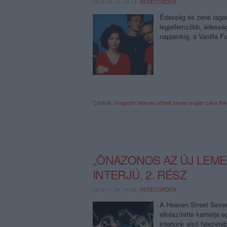
2012.12.12. 19:14,
RERECORDER
Édesség és zene ragad
legjellemzőbb, édesség
napjainkig, a Vanilla 
Címkék:
magazin
heaven street seven
sugar
cake
th
„ÖNAZONOS AZ ÚJ LEME
INTERJÚ, 2. RÉSZ
2012.11.29. 16:39,
RERECORDER
A Heaven Street Seven
elkészítette karrierje
interjúnk első fejezet