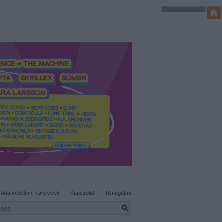
SÜTI BEÁLLÍTÁSOK MÓDOSÍTÁSA
Adatvédelem, irányelvek
Kapcsolat
Támogatás