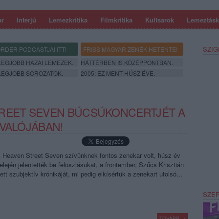
ar
Interjú
Lemezkritika
Filmkritika
Kultsarok
Lemeztásk
SZIG
RDER PODCASTJAI ITT!
FRISS MAGYAR ZENÉK HETENTE!
 LEGJOBB HAZAI LEMEZEK.
HÁTTÉRBEN IS KÖZÉPPONTBAN.
 LEGJOBB SOROZATOK.
2005: EZ MENT HÚSZ ÉVE.
TREET SEVEN BÚCSÚKONCERTJÉT A
 VALÓJÁBAN!
 Heaven Street Seven szívünknek fontos zenekar volt, húsz év
lején jelentették be feloszlásukat, a frontember, Szűcs Krisztián
ett szubjektív krónikáját, mi pedig elkísértük a zenekart utolsó…
SZE
TOVÁBB →