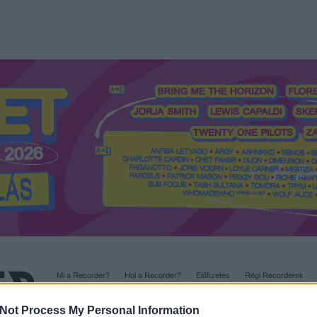
Mi a Recorder?
Hol a Recorder?
Előfizetés
Régi Recorderek
Not Process My Personal Information