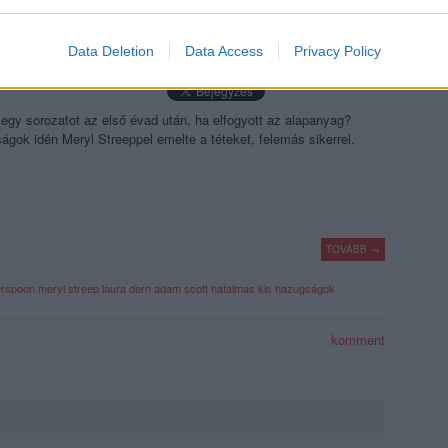
evice identifiers in apps.
AS KIS HAZUGSÁGOK - MÁSODIK
o allow Google to enable storage related to functionality of the website
Data Deletion
Data Access
Privacy Policy
o allow Google to enable storage related to personalization.
i egy sorozatot az első évad után, ha elfogyott az alapanyag?
gok idén Meryl Streeppel emelte a téteket, felemás sikerrel.
o allow Google to enable storage related to security, including
cation functionality and fraud prevention, and other user protection.
TOVÁBB →
erspoon
meryl streep
laura dern
adam scott
hatalmas kis hazugságok
komment