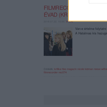
web or d
FILMRECORDER. HATALM
I want t
ÉVAD (KRITIKA)
or app.
2019.07.22. 15:00,
VFERI
I want t
Van-e értelme folytatn
A Hatalmas kis hazugsá
I want t
authenti
Címkék:
kritika
hbo
magazin
nicole kidman
reese with
filmrecorder
rec074