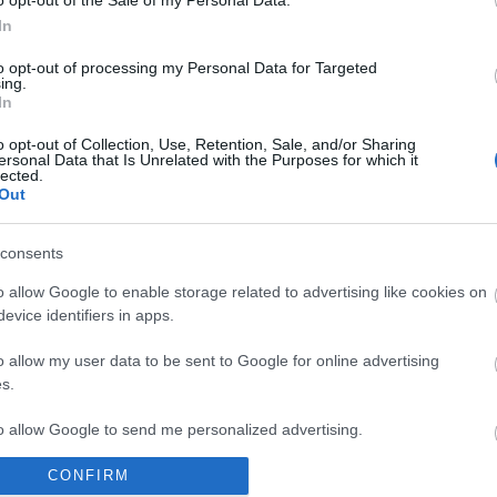
In
ter
fluor
tévésorozat
sírhant művek
veep
törőcsik franciska
in treatment
ergetjük az amerikai álmot
sztarenki dóra
reisz gábor
gera marina
jakab juli
to opt-out of processing my Personal Data for Targeted
szász attila
walters lili
ing.
In
komment
o opt-out of Collection, Use, Retention, Sale, and/or Sharing
ersonal Data that Is Unrelated with the Purposes for which it
lected.
Out
consents
o allow Google to enable storage related to advertising like cookies on
evice identifiers in apps.
o allow my user data to be sent to Google for online advertising
s.
to allow Google to send me personalized advertising.
CONFIRM
o allow Google to enable storage related to analytics like cookies on
BEL