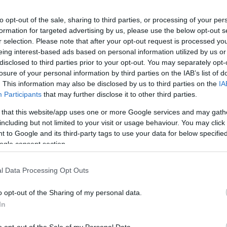
ar
Interjú
Lemezkritika
Filmkritika
Kultsarok
Lemeztásk
to opt-out of the sale, sharing to third parties, or processing of your per
formation for targeted advertising by us, please use the below opt-out s
r selection. Please note that after your opt-out request is processed y
SZIG
RDER PODCASTJAI ITT!
FRISS MAGYAR ZENÉK HETENTE!
eing interest-based ads based on personal information utilized by us or
disclosed to third parties prior to your opt-out. You may separately opt-
 LEGJOBB HAZAI LEMEZEK.
HÁTTÉRBEN IS KÖZÉPPONTBAN.
losure of your personal information by third parties on the IAB’s list of
 LEGJOBB SOROZATOK.
2005: EZ MENT HÚSZ ÉVE.
. This information may also be disclosed by us to third parties on the
IA
Participants
that may further disclose it to other third parties.
MI UGRIK BE AZ HBO-
 that this website/app uses one or more Google services and may gath
including but not limited to your visit or usage behaviour. You may click 
 to Google and its third-party tags to use your data for below specifi
ogle consent section.
ergést, és az agyunk máris automatikusan indítja a Szex és New
Félig üres cirkuszi indulóját vagy a Woke Up This Morning-ot Tony
l Data Processing Opt Outs
. Egy csomó iszonyúan menő magyar filmest és egy A listás
rról, hogy az ő fejükben…
o opt-out of the Sharing of my personal data.
SZE
In
o opt-out of the Sale of my Personal Data.
TOVÁBB →