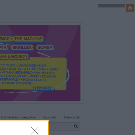
SÜTI BEÁLLÍTÁSOK MÓDOSÍTÁSA
Adatvédelem, irányelvek
Kapcsolat
Támogatás