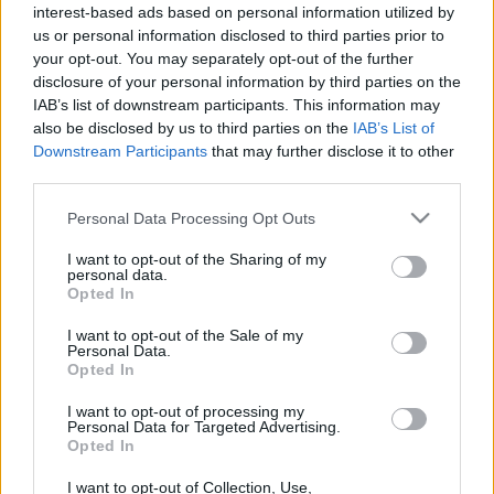
interest-based ads based on personal information utilized by
us or personal information disclosed to third parties prior to
your opt-out. You may separately opt-out of the further
disclosure of your personal information by third parties on the
IAB’s list of downstream participants. This information may
also be disclosed by us to third parties on the
IAB’s List of
Vakáció feszt zenével 2018 – Nyári
Downstream Participants
that may further disclose it to other
fesztiválok Európában (5. rész:
third parties.
Halfway Festival)
Please note that this website/app uses one or more Google
Personal Data Processing Opt Outs
services and may gather and store information including but
rerecorder
•
2018. június 01.
not limited to your visit or usage behaviour. You may click to
I want to opt-out of the Sharing of my
personal data.
grant or deny consent to Google and its third-party tags to
Opted In
Miközben a magyar fesztiválszíntér nagyjából
use your data for below specified purposes in below Google
minden igényt lefed – és az események többsége
consent section.
I want to opt-out of the Sale of my
stabil lábakon áll –, azért évről évre egyre több
Personal Data.
Opted In
magyar választ egy környékbeli bulit is a nyárra. Így
le lehet tudni a vakációt, miközben elcsíphetünk egy-
I want to opt-out of processing my
két olyan…
Personal Data for Targeted Advertising.
Opted In
I want to opt-out of Collection, Use,