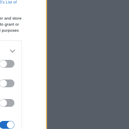
B’s List of
er and store
to grant or
ed purposes