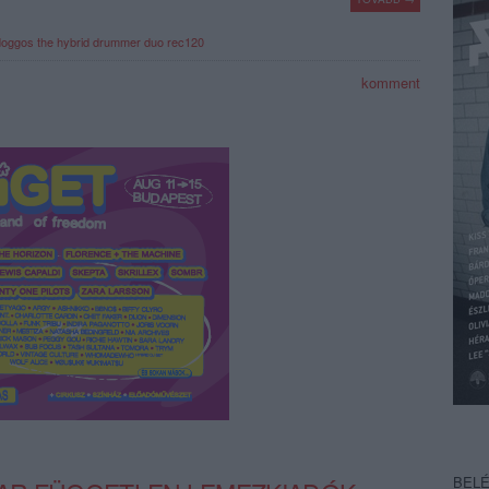
doggos
the hybrid drummer duo
rec120
komment
BEL