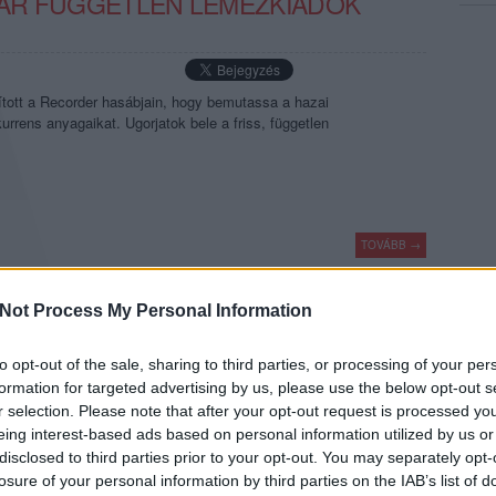
GYAR FÜGGETLEN LEMEZKIADÓK
ított a Recorder hasábjain, hogy bemutassa a hazai
urrens anyagaikat. Ugorjatok bele a friss, független
TOVÁBB →
rec119
Not Process My Personal Information
komment
to opt-out of the sale, sharing to third parties, or processing of your per
formation for targeted advertising by us, please use the below opt-out s
GYAR FÜGGETLEN LEMEZKIADÓK
r selection. Please note that after your opt-out request is processed y
eing interest-based ads based on personal information utilized by us or
disclosed to third parties prior to your opt-out. You may separately opt-
losure of your personal information by third parties on the IAB’s list of