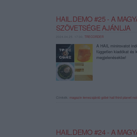
HAIL.DEMO #25 - A MA
SZÖVETSÉGE AJÁNLJA
2024.04.25. 17:00,
TRECORDER
A HAIL minirovatot ind
független kiadókat és k
megjelenésekbe!
Címkék:
magazin
lemezajánló
góbé
hail
third planet
noi
HAIL.DEMO #24 - A MA