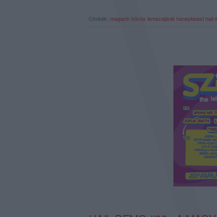
Címkék:
magazin
hűvös
lemezajánló
honeybeast
hail