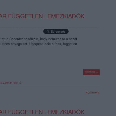
GYAR FÜGGETLEN LEMEZKIADÓK
ított a Recorder hasábjain, hogy bemutassa a hazai
urrens anyagaikat. Ugorjatok bele a friss, független
TOVÁBB →
ra
zaekar
rec113
komment
GYAR FÜGGETLEN LEMEZKIADÓK