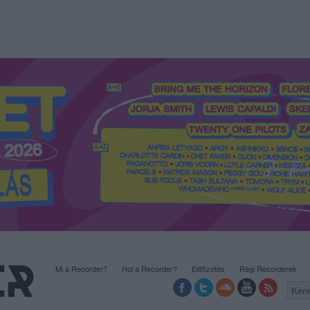
Mi a Recorder?
Hol a Recorder?
Előfizetés
Régi Recorderek