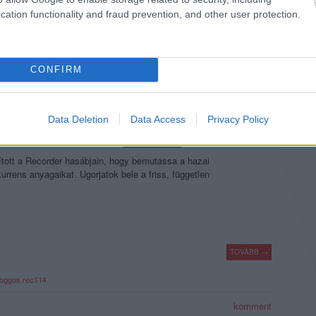
cation functionality and fraud prevention, and other user protection.
c115
komment
CONFIRM
GYAR FÜGGETLEN LEMEZKIADÓK
Data Deletion
Data Access
Privacy Policy
ított a Recorder hasábjain, hogy bemutassa a hazai
urrens anyagaikat. Ugorjatok bele a friss, független
TOVÁBB →
oggos
rec114
komment