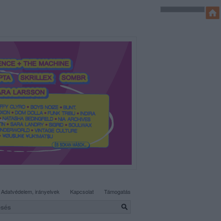
SÜTI BEÁLLÍTÁSOK MÓDOSÍTÁSA
Adatvédelem, irányelvek
Kapcsolat
Támogatás