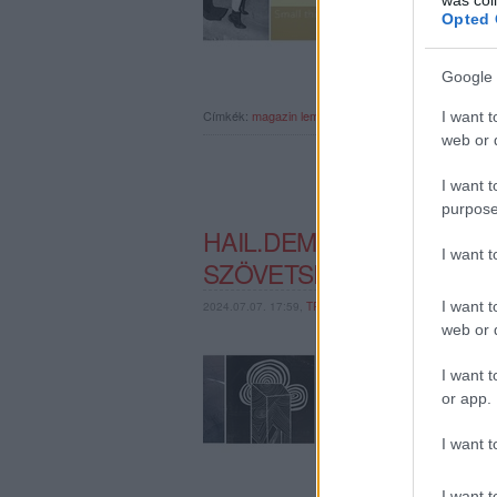
Opted 
Google 
Címkék:
magazin
lemezajánló
hail
palmovka
noira
yinn
I want t
web or d
I want t
purpose
HAIL.DEMO #27 - A MA
I want 
SZÖVETSÉGE AJÁNLJA
I want t
2024.07.07. 17:59,
TRECORDER
web or d
A HAIL minirovatot ind
független kiadókat és k
I want t
megjelenésekbe!
or app.
I want t
I want t