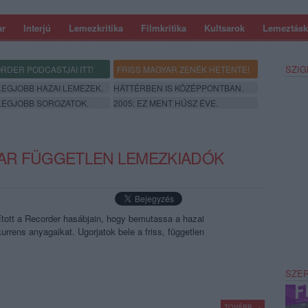
ar
Interjú
Lemezkritika
Filmkritika
Kultsarok
Lemeztásk
SZIG
RDER PODCASTJAI ITT!
FRISS MAGYAR ZENÉK HETENTE!
 LEGJOBB HAZAI LEMEZEK.
HÁTTÉRBEN IS KÖZÉPPONTBAN.
 LEGJOBB SOROZATOK.
2005: EZ MENT HÚSZ ÉVE.
GYAR FÜGGETLEN LEMEZKIADÓK
ított a Recorder hasábjain, hogy bemutassa a hazai
urrens anyagaikat. Ugorjatok bele a friss, független
SZE
TOVÁBB →