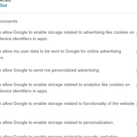
Out
TOVÁBB →
consents
a
rec116
o allow Google to enable storage related to advertising like cookies on
evice identifiers in apps.
komment
o allow my user data to be sent to Google for online advertising
s.
GYAR FÜGGETLEN LEMEZKIADÓK
to allow Google to send me personalized advertising.
o allow Google to enable storage related to analytics like cookies on
evice identifiers in apps.
ított a Recorder hasábjain, hogy bemutassa a hazai
urrens anyagaikat. Ugorjatok bele a friss, független
o allow Google to enable storage related to functionality of the website
o allow Google to enable storage related to personalization.
TOVÁBB →
o allow Google to enable storage related to security, including