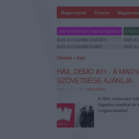
Magazinjaink
Premier
Magyarrad
VAN NYOMTATOTT RECORDERED?
A RECO
2025: A LEGJOBB LEMEZEK.
2025: A
2025: A LEGJOBB FILMEK.
2025: A
Címkék
»
hail
HAIL.DEMO #31 - A MA
SZÖVETSÉGE AJÁNLJA
2025.01.11. 17:30,
TRECORDER
A HAIL minirovatot ind
független kiadókat és k
megjelenésekbe!