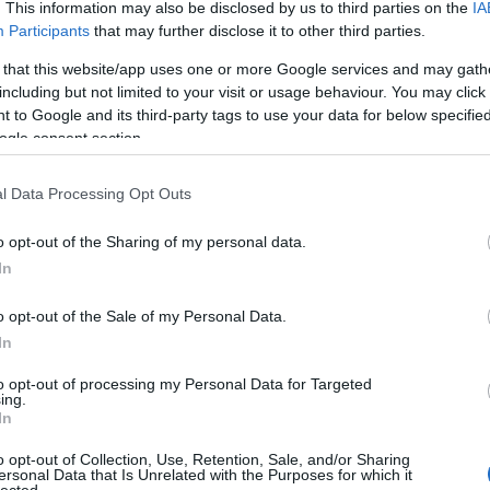
. This information may also be disclosed by us to third parties on the
IA
ított a Recorder hasábjain, hogy bemutassa a hazai
Participants
that may further disclose it to other third parties.
urrens anyagaikat. Ugorjatok bele a friss, független
 that this website/app uses one or more Google services and may gath
including but not limited to your visit or usage behaviour. You may click 
 to Google and its third-party tags to use your data for below specifi
ogle consent section.
TOVÁBB →
l Data Processing Opt Outs
cs the hun
all machines will fail
noira
rec118
komment
o opt-out of the Sharing of my personal data.
In
GYAR FÜGGETLEN LEMEZKIADÓK
o opt-out of the Sale of my Personal Data.
In
to opt-out of processing my Personal Data for Targeted
ing.
In
ított a Recorder hasábjain, hogy bemutassa a hazai
urrens anyagaikat. Ugorjatok bele a friss, független
o opt-out of Collection, Use, Retention, Sale, and/or Sharing
ersonal Data that Is Unrelated with the Purposes for which it
lected.