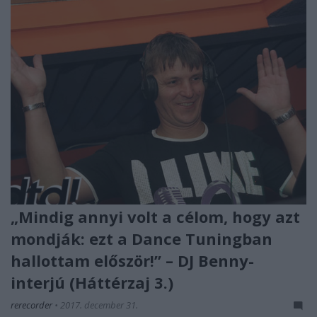
„Mindig annyi volt a célom, hogy azt
mondják: ezt a Dance Tuningban
hallottam először!” – DJ Benny-
interjú (Háttérzaj 3.)
rerecorder
•
2017. december 31.