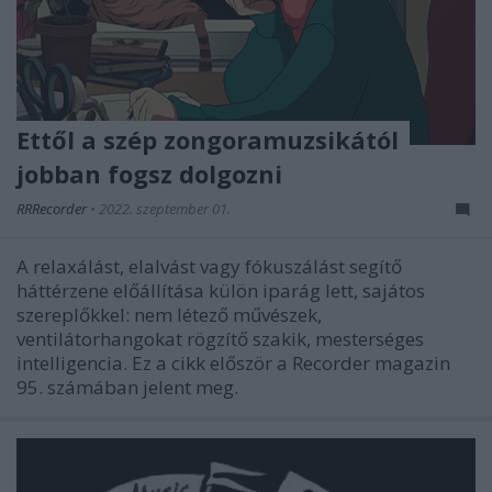
Ettől a szép zongoramuzsikától
jobban fogsz dolgozni
RRRecorder
•
2022. szeptember 01.
A relaxálást, elalvást vagy fókuszálást segítő
háttérzene előállítása külön iparág lett, sajátos
szereplőkkel: nem létező művészek,
ventilátorhangokat rögzítő szakik, mesterséges
intelligencia. Ez a cikk először a Recorder magazin
95. számában jelent meg.