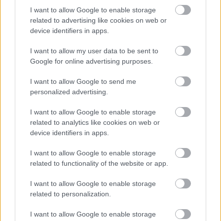
rerecorder
•
2018. január 17.
I want to allow Google to enable storage
related to advertising like cookies on web or
device identifiers in apps.
A hagyományhoz hűen 2017 végén is összegeztük a
Recorder legjobb, legfontosabb írásait a tavalyi
I want to allow my user data to be sent to
évből. A fókusztémákkal kezdtünk, aztán jöttek
Google for online advertising purposes.
a külföldi és magyar interjúk, lemeztáskák, a hosszú
cikkek, a Magyarradarok és a Profülek, a többi kis
I want to allow Google to send me
rovatunk és az év a hírekben - zárásként a RecVideo,
personalized advertising.
…
I want to allow Google to enable storage
related to analytics like cookies on web or
device identifiers in apps.
I want to allow Google to enable storage
related to functionality of the website or app.
I want to allow Google to enable storage
related to personalization.
I want to allow Google to enable storage