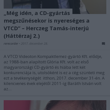
„Még idén, a CD-gyártás
megszűnésekor is nyereséges a
VTCD” – Herczeg Tamás-interjú
(Háttérzaj 2.)
rerecorder
•
2017. december 28.
A VTCD Videoton Kompaktlemez-gyártó Kft. elődje,
az 1988-ban alapított Glória Kft. volt az első
magyarországi CD-gyártó és hiába lett két
konkurenciája is, utolsóként is ez a cég szünteti meg
ezt a tevékenységét itthon, 2017. december 31-én. A
kilencvenes évek elejétől 2011-ig Baráth István volt
az…