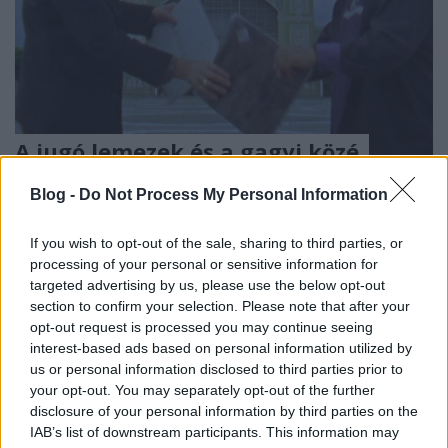
A jugó lemezek és a gagyi közé
rejtett progresszió – DJ Suhaid a
Blog -
Do Not Process My Personal Information
rendszerváltás előtti kelet-európai
lemezpiacról
If you wish to opt-out of the sale, sharing to third parties, or
processing of your personal or sensitive information for
RRRecorder
•
2018. május 31.
targeted advertising by us, please use the below opt-out
section to confirm your selection. Please note that after your
Hogy lehet, hogy Jugoszláviában megjelenhettek
opt-out request is processed you may continue seeing
olyan nyugati lemezek, amik nálunk nem? Milyen
interest-based ads based on personal information utilized by
us or personal information disclosed to third parties prior to
trükkökkel csempésztek rendszerellenes üzeneteket
your opt-out. You may separately opt-out of the further
a dalszövegekbe? Hol volt a legkeményebb a
disclosure of your personal information by third parties on the
cenzúra? Az egykori szocialista országok
IAB’s list of downstream participants. This information may
ellenkultúrájáról szóló fesztivál apropóján DJ