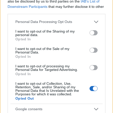
also be disclosed by us to third parties on the
IAB’s List of
Suhaiddal beszélgettünk…
Downstream Participants
that may further disclose it to other
third parties.
Please note that this website/app uses one or more Google
Personal Data Processing Opt Outs
services and may gather and store information including but
not limited to your visit or usage behaviour. You may click to
I want to opt-out of the Sharing of my
personal data.
grant or deny consent to Google and its third-party tags to
Opted In
use your data for below specified purposes in below Google
consent section.
I want to opt-out of the Sale of my
Personal Data.
Opted In
I want to opt-out of processing my
Personal Data for Targeted Advertising.
Opted In
I want to opt-out of Collection, Use,
Retention, Sale, and/or Sharing of my
Personal Data that Is Unrelated with the
Válogatás a Recorder 2017-es
Purposes for which it was collected.
Opted Out
cikkeiből - Recvideo, Fotórecorder,
Háttérzaj
Google consents