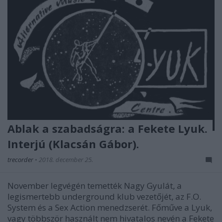
Ablak a szabadságra: a Fekete Lyuk.
Interjú (Klacsán Gábor).
trecorder
•
2018. december 25.
November legvégén temették Nagy Gyulát, a
legismertebb underground klub vezetőjét, az F.O.
System és a Sex Action menedzserét. Főműve a Lyuk,
vagy többször használt nem hivatalos nevén a Fekete