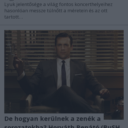
Lyuk jelentősége a világ fontos koncerthelyeihez
hasonlóan messze túlnőtt a méretein és az ott
tartott…
De hogyan kerülnek a zenék a
sorozatokba? Horváth Renátó (BuSH,