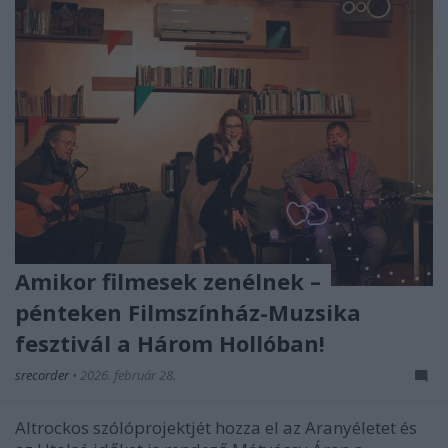
Amikor filmesek zenélnek –
pénteken Filmszínház-Muzsika
fesztivál a Három Hollóban!
srecorder
•
2026. február 28.
Altrockos szólóprojektjét hozza el az Aranyéletet és