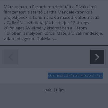
Márciusban, a Recorderen debütált a Dívák című
film zenéjét is szerző Bartha Márk elektronikus
projektjének, a Lohumának a második albuma, az
UGLIMÁN – ezt mutatják be május 12-án egy
különleges AV-élmény kíséretében a Három
Hollóban, amelyben Kőrösi Máté, a Dívák rendezője,
valamint egykori DokMa-s…
SÜTI BEÁLLÍTÁSOK MÓDOSÍTÁSA
mobil
|
teljes