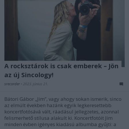
A rocksztárok is csak emberek – Jön
az új Sincology!
srecorder
•
2023. június 21.
Bátori Gábor „Jim”, vagy ahogy sokan ismerik, sinco
az elmúlt években hazánk egyik legkeresettebb
koncertfotósává vált, ráadásul jellegzetes, azonnal
felismerhető stílusa alakult ki. Koncertfotóit Jim
minden évben igényes kiadású albumba gyűjti: a