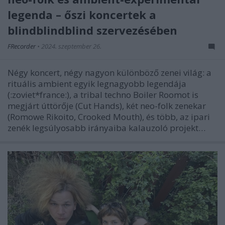
legenda – őszi koncertek a
blindblindblind szervezésében
FRecorder
•
2024. szeptember 26.
Négy koncert, négy nagyon különböző zenei világ: a
rituális ambient egyik legnagyobb legendája
(:zoviet*france:), a tribal techno Boiler Roomot is
megjárt úttörője (Cut Hands), két neo-folk zenekar
(Romowe Rikoito, Crooked Mouth), és több, az ipari
zenék legsúlyosabb irányaiba kalauzoló projekt…