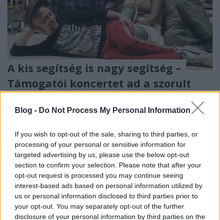
A kis segítség is nagy segítség –
Támogatói koncertet ad a szorult
helyzetbe került Bélaműhely
Blog -
Do Not Process My Personal Information
srecorder
•
2025. szeptember 27.
If you wish to opt-out of the sale, sharing to third parties, or
Segíts, hogy a biciklidob és a teknóteknő tovább
processing of your personal or sensitive information for
szóljon!
targeted advertising by us, please use the below opt-out
section to confirm your selection. Please note that after your
opt-out request is processed you may continue seeing
interest-based ads based on personal information utilized by
us or personal information disclosed to third parties prior to
your opt-out. You may separately opt-out of the further
disclosure of your personal information by third parties on the