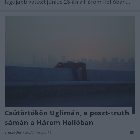
legújabb kötetét június 26-án a Három Hollóban…
Csütörtökön Uglimán, a poszt-truth
sámán a Három Hollóban
srecorder
•
2022. május 11.