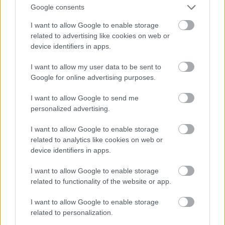
Google consents
I want to allow Google to enable storage
related to advertising like cookies on web or
device identifiers in apps.
I want to allow my user data to be sent to
Google for online advertising purposes.
I want to allow Google to send me
personalized advertising.
Új dobos, Három Hollós nagykoncert
I want to allow Google to enable storage
related to analytics like cookies on web or
és szegedi koncertklip Szesztay
device identifiers in apps.
Dávidéktól: Hív a tenger-premier
I want to allow Google to enable storage
srecorder
•
2025. február 12.
related to functionality of the website or app.
Szesztay Dávid Zenekara 2025 első felében egyetlen
I want to allow Google to enable storage
related to personalization.
önálló koncertet ad Budapesten, február 22-én a