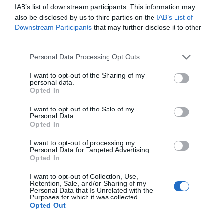
IAB’s list of downstream participants. This information may
also be disclosed by us to third parties on the
IAB’s List of
Downstream Participants
that may further disclose it to other
third parties.
Please note that this website/app uses one or more Google
Personal Data Processing Opt Outs
services and may gather and store information including but
not limited to your visit or usage behaviour. You may click to
I want to opt-out of the Sharing of my
personal data.
grant or deny consent to Google and its third-party tags to
Opted In
use your data for below specified purposes in below Google
Pénteken Kibaszott Emberek, Buzi
consent section.
I want to opt-out of the Sale of my
Personal Data.
Kisfiúk és Kábelok a Három Hollóban!
Opted In
srecorder
•
2025. február 13.
I want to opt-out of processing my
Personal Data for Targeted Advertising.
Opted In
Mániákus anarcho-, poszt-, trash- és mindenféle
punkzenék a magyar mélyundergroundból.
I want to opt-out of Collection, Use,
Retention, Sale, and/or Sharing of my
Personal Data that Is Unrelated with the
Purposes for which it was collected.
Opted Out