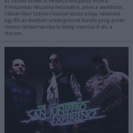
az Utolsó időket is rendező Mátyássy Áron a
Filmszínház-Muzsika fesztiválra, amin a werkfotós
Fábián Bori Szántó Faszival közös triója, valamint
egy 80-as évekbeli underground banda prog-punk-
rockos reinkarnációja is fellép március 6-án, a
Három…