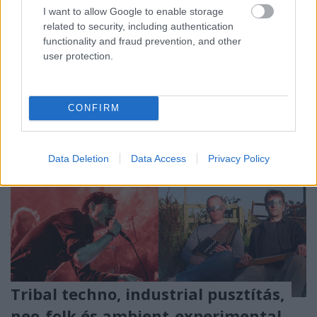
Három Hollóban. Itt debütál Dávidék új dobosa is,
I want to allow Google to enable storage
kedvet pedig egy koncertfelvétellel csinálnak most a
related to security, including authentication
fellépéshez. Premier!
functionality and fraud prevention, and other
user protection.
CONFIRM
Data Deletion
Data Access
Privacy Policy
Tribal techno, industrial pusztítás,
neo-folk és ambient-experimental