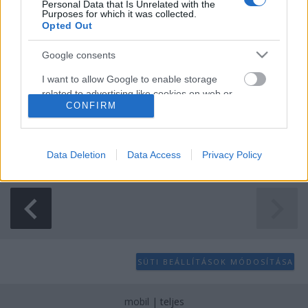
Personal Data that Is Unrelated with the
Purposes for which it was collected.
Girls: Heartbreaker (mp3)
Opted Out
-recorder-
•
2010. október 25.
Google consents
A 2009-es év egyik nagy indie felfedezettje, a
I want to allow Google to enable storage
napfényes drogos popzenét játszó Girls nevű San
related to advertising like cookies on web or
CONFIRM
Franciscó-i együttes – egyszerűen csak Album címre
device identifiers in apps.
keresztelt bemutatkozó anyaga után bő egy évvel –
I want to allow my user data to be sent to
2010. november 22-én egy félórás hatszámos
Google for online advertising purposes.
minialbummal áll elő, melyet…
Data Deletion
Data Access
Privacy Policy
I want to allow Google to send me
personalized advertising.
I want to allow Google to enable storage
related to analytics like cookies on web or
device identifiers in apps.
SÜTI BEÁLLÍTÁSOK MÓDOSÍTÁSA
I want to allow Google to enable storage
related to functionality of the website or app.
mobil
|
teljes