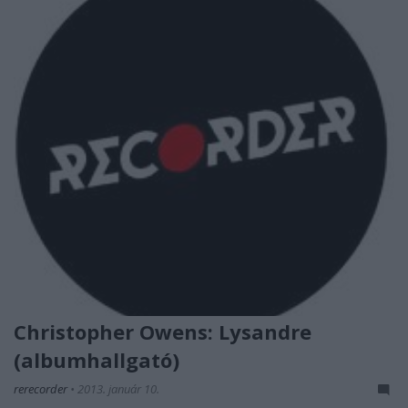
Christopher Owens: Lysandre
(albumhallgató)
rerecorder
•
2013. január 10.