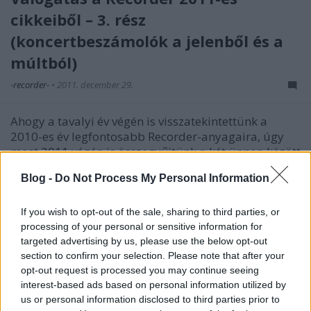
cikkeiből – 3. rész
(koncertbeszámolók a jelenből és a
múltból)
-recorder-
•
2011. december 29.
Ahogy a tavalyi év végén is visszatekintettünk a
2010-es év legfontosabb Recorder-anyagaira, úgy
most 2011 végén is összegyűjtünk a két ünnep között
néhány rakásnyi cikket, néhány meghatározó téma
Blog -
Do Not Process My Personal Information
mentén. A poptörténelem leghírhedtebb jogi eseteit
áttekintő januári…
If you wish to opt-out of the sale, sharing to third parties, or
processing of your personal or sensitive information for
targeted advertising by us, please use the below opt-out
section to confirm your selection. Please note that after your
opt-out request is processed you may continue seeing
interest-based ads based on personal information utilized by
us or personal information disclosed to third parties prior to