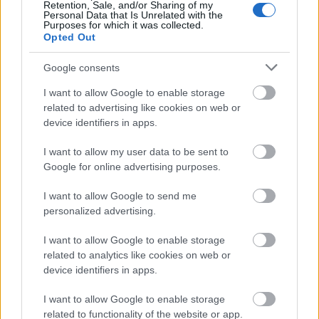
Retention, Sale, and/or Sharing of my
Personal Data that Is Unrelated with the
Purposes for which it was collected.
Opted Out
Megjelent a Recorder magazin 134.
Google consents
száma
I want to allow Google to enable storage
Recorder.hu
•
2026. május 13.
related to advertising like cookies on web or
device identifiers in apps.
Mától a szokásos helyeken tudod beszerezni (az
I want to allow my user data to be sent to
aktuális terjesztési pontokat itt találod) vagy itt
Google for online advertising purposes.
házhoz rendelni a Recorder magazin 134. számát,
amelynek címlapján Gently da Spittah’ látható,
I want to allow Google to send me
akinek júniusban jelenik meg a MegPestesült Álom
personalized advertising.
című lemeze. Lássuk, mi van még az ingyenes
újságban!
I want to allow Google to enable storage
related to analytics like cookies on web or
device identifiers in apps.
I want to allow Google to enable storage
related to functionality of the website or app.