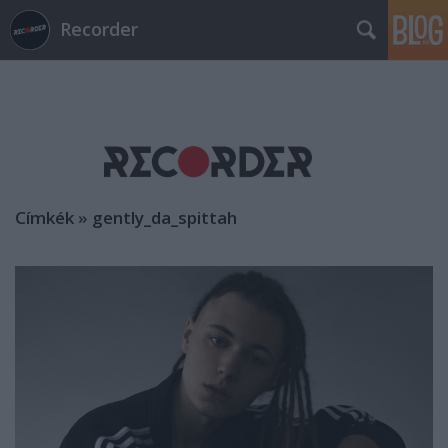
Recorder
Címkék
»
gently_da_spittah