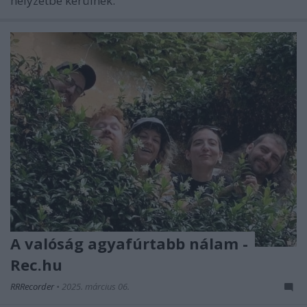
helyzetbe kerülnek.
A valóság agyafúrtabb nálam -
Rec.hu
RRRecorder
•
2025. március 06.