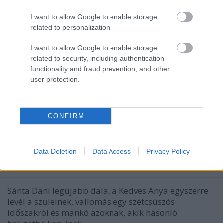
I want to allow Google to enable storage
related to personalization.
I want to allow Google to enable storage
related to security, including authentication
functionality and fraud prevention, and other
user protection.
„Hibáztam, de szeretlek, ezért van,
CONFIRM
hogy minden szarból kimásztam” –
Gently Da Spittah'-klippremier
Data Deletion
Data Access
Privacy Policy
srecorder
•
2026. január 30.
Sánta Dani legújabb dala, a Kedves Anya egyszerre
levél a szüleinek, vallomás egy szétcsúszós
időszakról és mankó azoknak, akik hasonló