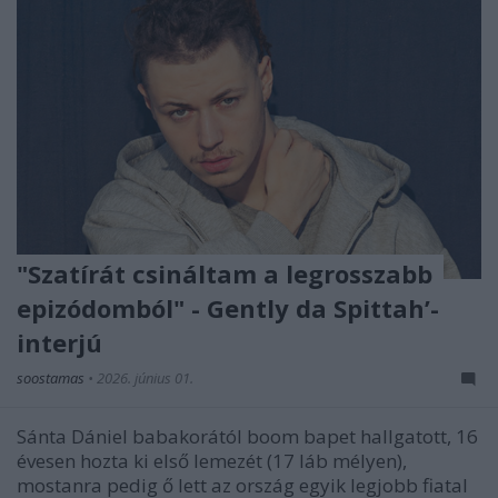
"Szatírát csináltam a legrosszabb
epizódomból" - Gently da Spittah’-
interjú
soostamas
•
2026. június 01.
Sánta Dániel babakorától boom bapet hallgatott, 16
évesen hozta ki első lemezét (17 láb mélyen),
mostanra pedig ő lett az ország egyik legjobb fiatal