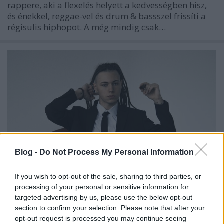
rappere, aki a flexelés helyett a kedvességben hisz,
és énekkel, reggae-vel és drum & bassszel frissíti a
régisulis hiphopot. A még mindig csak…
Blog -
Do Not Process My Personal Information
If you wish to opt-out of the sale, sharing to third parties, or
processing of your personal or sensitive information for
targeted advertising by us, please use the below opt-out
„Minden másodperc ítélet, egy élet a
section to confirm your selection. Please note that after your
semmié lett” – itt van Gently da
opt-out request is processed you may continue seeing