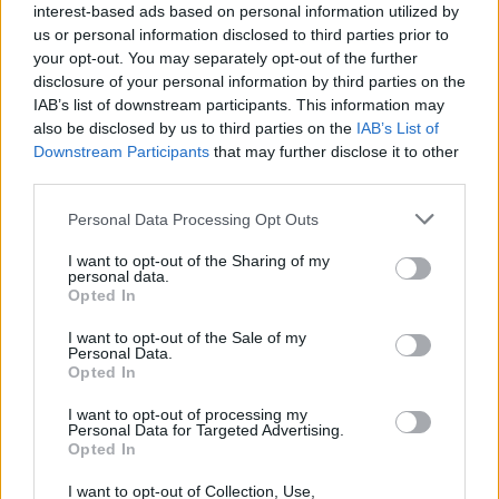
interest-based ads based on personal information utilized by
Spittah’ új dala, a Levegő
us or personal information disclosed to third parties prior to
your opt-out. You may separately opt-out of the further
srecorder
•
2026. május 22.
disclosure of your personal information by third parties on the
IAB’s list of downstream participants. This information may
Megérkezett a májusi Recorder címlapjára került
also be disclosed by us to third parties on the
IAB’s List of
rapper, Gently da Spittah' legújabb dala: a Levegő a
Downstream Participants
that may further disclose it to other
hamarosan megjelenő MegPestesült álom című
third parties.
album előfutára.
Please note that this website/app uses one or more Google
Personal Data Processing Opt Outs
services and may gather and store information including but
not limited to your visit or usage behaviour. You may click to
I want to opt-out of the Sharing of my
personal data.
grant or deny consent to Google and its third-party tags to
Opted In
use your data for below specified purposes in below Google
consent section.
I want to opt-out of the Sale of my
Personal Data.
Opted In
I want to opt-out of processing my
Personal Data for Targeted Advertising.
Opted In
I want to opt-out of Collection, Use,