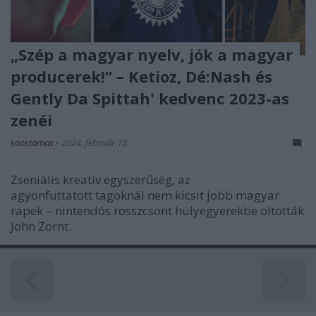
„Szép a magyar nyelv, jók a magyar
producerek!” – Ketioz, Dé:Nash és
Gently Da Spittah' kedvenc 2023-as
zenéi
soostamas
•
2024. február 18.
Zseniális kreatív egyszerűség, az
agyonfuttatott tagoknál nem kicsit jobb magyar
rapek – nintendós rosszcsont hülyegyerekbe oltották
John Zornt.