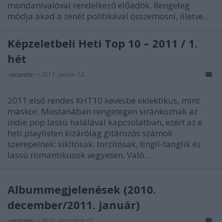
mondanivalóval rendelkező előadók. Rengeteg
módja akad a zenét politikával összemosni, illetve…
Képzeletbeli Heti Top 10 – 2011 / 1.
hét
-recorder-
•
2011. január 12.
2011 első rendes KHT10 kevésbé eklektikus, mint
máskor. Mostanában rengetegen siránkoznak az
indie pop lassú halálával kapcsolatban, ezért az e
heti playlisten kizárólag gitározós számok
szerepelnek: sikítósak. torzítósak, tingli-tanglik és
lassú romantikusok vegyesen. Való…
Albummegjelenések (2010.
december/2011. január)
-recorder-
•
2010. december 02.