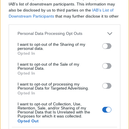
IAB’s list of downstream participants. This information may
also be disclosed by us to third parties on the
IAB’s List of
Downstream Participants
that may further disclose it to other
third parties.
Please note that this website/app uses one or more Google
Personal Data Processing Opt Outs
services and may gather and store information including but
not limited to your visit or usage behaviour. You may click to
I want to opt-out of the Sharing of my
personal data.
grant or deny consent to Google and its third-party tags to
Opted In
use your data for below specified purposes in below Google
consent section.
I want to opt-out of the Sale of my
Personal Data.
Opted In
I want to opt-out of processing my
Personal Data for Targeted Advertising.
Elhunyt Andy Gill, a Gang of Four
Opted In
gitárosa
I want to opt-out of Collection, Use,
Retention, Sale, and/or Sharing of my
Gaines
•
2020. február 02.
Personal Data that Is Unrelated with the
Purposes for which it was collected.
Opted Out
A posztpunk egyik alapvetése, a brit Gang Of Four