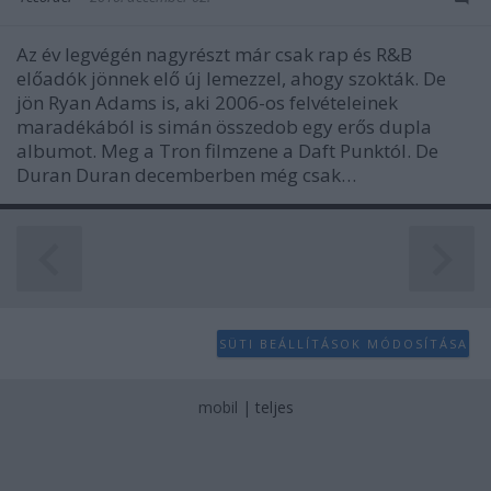
Az év legvégén nagyrészt már csak rap és R&B
előadók jönnek elő új lemezzel, ahogy szokták. De
jön Ryan Adams is, aki 2006-os felvételeinek
maradékából is simán összedob egy erős dupla
albumot. Meg a Tron filmzene a Daft Punktól. De
Duran Duran decemberben még csak…
SÜTI BEÁLLÍTÁSOK MÓDOSÍTÁSA
mobil
|
teljes