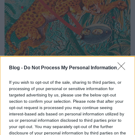
Nomádok, űrhajósok és zombik - a
Blog -
Do Not Process My Personal Information
legfontosabb új megjelenések
RRRecorder
•
2021. március 16.
If you wish to opt-out of the sale, sharing to third parties, or
processing of your personal or sensitive information for
Újra itt a Horrors, szokás szerint egy váratlan
targeted advertising by us, please use the below opt-out
section to confirm your selection. Please note that after your
stílusváltással. Űrben lebegő popsztár, visszatérő
opt-out request is processed you may continue seeing
sludge legenda, mindent-bele pszichofolk, Gang Of
interest-based ads based on personal information utilized by
Four-díszdoboz és az év eddigi legjobban lefikázott
us or personal information disclosed to third parties prior to
lemeze. Összefoglaló a Metacritic alapján.
your opt-out. You may separately opt-out of the further
disclosure of your personal information by third parties on the