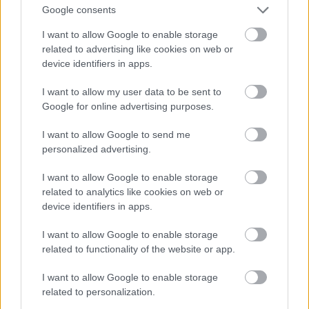
gitárosa, Andy Gill a zenekar történetének
Google consents
valamennyi szakaszát végigjátszotta, február
elsején, szombaton hunyt el légúti betegségben. 64
I want to allow Google to enable storage
éves volt.
related to advertising like cookies on web or
device identifiers in apps.
I want to allow my user data to be sent to
Google for online advertising purposes.
I want to allow Google to send me
personalized advertising.
I want to allow Google to enable storage
related to analytics like cookies on web or
device identifiers in apps.
I want to allow Google to enable storage
related to functionality of the website or app.
I want to allow Google to enable storage
Stevie Wonder, súlyosabban –
related to personalization.