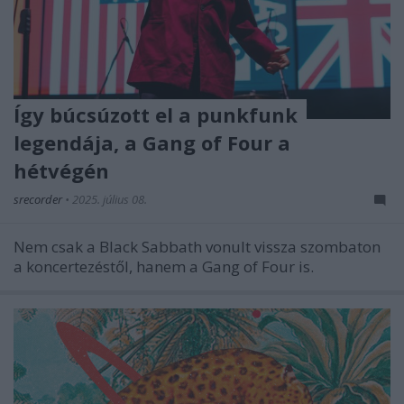
Így búcsúzott el a punkfunk
legendája, a Gang of Four a
hétvégén
srecorder
•
2025. július 08.
Nem csak a Black Sabbath vonult vissza szombaton
a koncertezéstől, hanem a Gang of Four is.