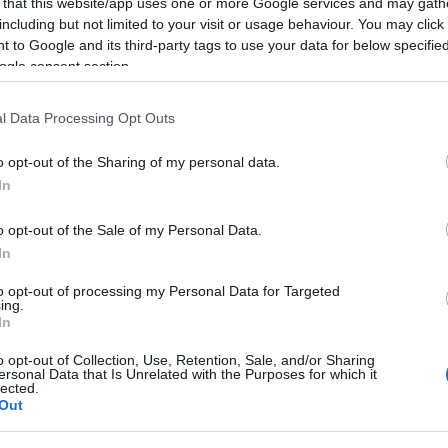
 that this website/app uses one or more Google services and may gath
including but not limited to your visit or usage behaviour. You may click 
 to Google and its third-party tags to use your data for below specifi
ogle consent section.
komment
l Data Processing Opt Outs
o opt-out of the Sharing of my personal data.
In
o opt-out of the Sale of my Personal Data.
In
to opt-out of processing my Personal Data for Targeted
ing.
In
o opt-out of Collection, Use, Retention, Sale, and/or Sharing
ersonal Data that Is Unrelated with the Purposes for which it
lected.
Out
BEL