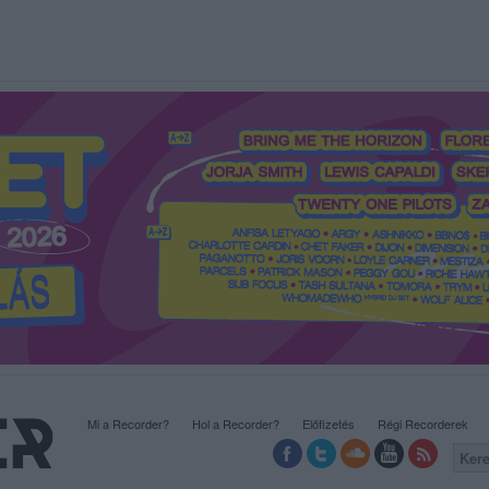
Mi a Recorder?
Hol a Recorder?
Előfizetés
Régi Recorderek