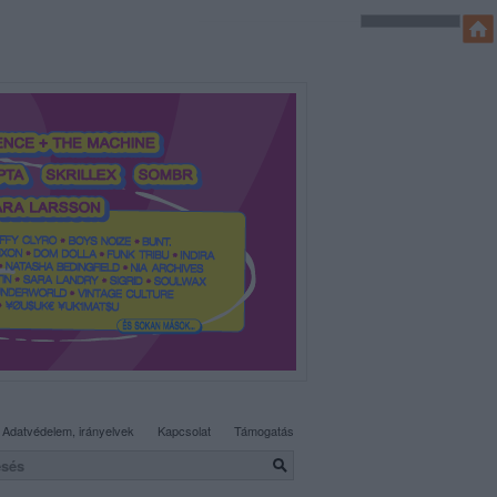
SÜTI BEÁLLÍTÁSOK MÓDOSÍTÁSA
Adatvédelem, irányelvek
Kapcsolat
Támogatás