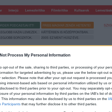
ar
Interjú
Lemezkritika
Filmkritika
Kultsarok
Lemeztásk
SZIG
RDER PODCASTJAI ITT!
FRISS MAGYAR ZENÉK HETENTE!
 LEGJOBB HAZAI LEMEZEK.
HÁTTÉRBEN IS KÖZÉPPONTBAN.
 LEGJOBB SOROZATOK.
2005: EZ MENT HÚSZ ÉVE.
Not Process My Personal Information
KSON 40 ÉS CEEPHAX ACID CREW A
to opt-out of the sale, sharing to third parties, or processing of your per
formation for targeted advertising by us, please use the below opt-out s
r selection. Please note that after your opt-out request is processed y
Andy Ceephax Acid Crew néven színesebbnél is színesebb
eing interest-based ads based on personal information utilized by us or
orban bővelkedő acid technójával, tökéletes vendég a kiváló
disclosed to third parties prior to your opt-out. You may separately opt-
actic Jackson 40. szülinapi bulijára vendégmarasztaló dj-nek.
losure of your personal information by third parties on the IAB’s list of
. This information may also be disclosed by us to third parties on the
IA
SZE
Participants
that may further disclose it to other third parties.
TOVÁBB →