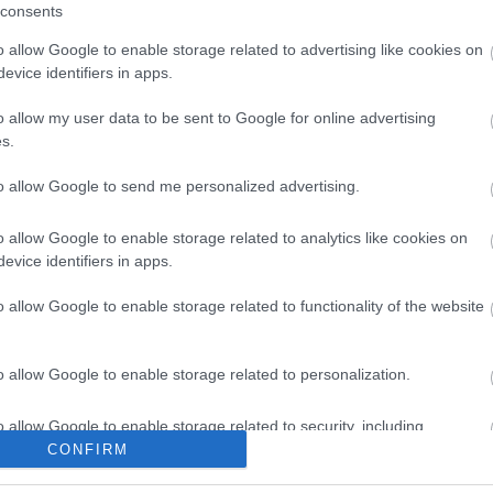
SCO SZÁMOK GALACTIC JACKSON
consents
o allow Google to enable storage related to advertising like cookies on
evice identifiers in apps.
virágkorát élő italo disco ma már inkább a bűnös örömök közé
o allow my user data to be sent to Google for online advertising
 a maga módján nagyon is értékes (sokszínű és elképesztően
 amit nem csak titokban lehet szeretni. Ilyen őszinte, komoly
s.
avagy Galactic Jackson. aki…
to allow Google to send me personalized advertising.
o allow Google to enable storage related to analytics like cookies on
TOVÁBB →
evice identifiers in apps.
o allow Google to enable storage related to functionality of the website
komment
o allow Google to enable storage related to personalization.
NIGHT: GALACTIC JACKSON
o allow Google to enable storage related to security, including
cation functionality and fraud prevention, and other user protection.
CONFIRM
a a Recorder a kifejezetten a hetvenes-nyolcvanas évek