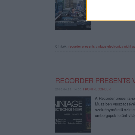
elektronikus zenéinek 
a tematikus este fellép
Robots, DJ Mesterházy
Címkék:
recorder presents
vintage electronica night
ga
RECORDER PRESENTS V
2016.04.29. 14:00,
FRONTRECORDER
A Recorder presents-so
Müsziben visszacsévélj
szekrényméretű szinte
embergépek letűnt vil