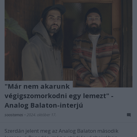
"Már nem akarunk
végigszomorkodni egy lemezt" -
Analog Balaton-interjú
soostamas
•
2024. október 17.
Szerdán jelent meg az Analog Balaton második