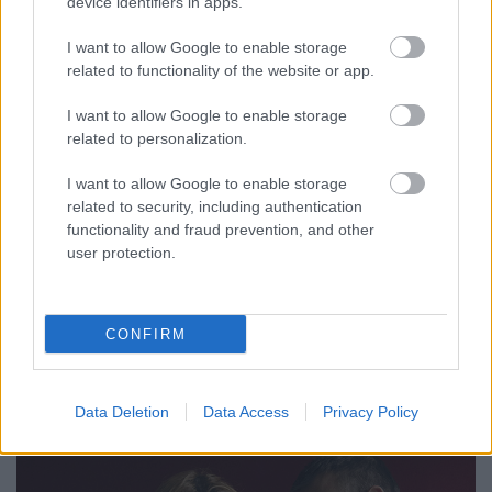
device identifiers in apps.
I want to allow Google to enable storage
related to functionality of the website or app.
"Nekem másfajta nehezeim vannak"
- Co Lee-interjú
I want to allow Google to enable storage
related to personalization.
RRRecorder
•
2024. február 25.
I want to allow Google to enable storage
2023-ban Co Lee megkerülhetetlen volt a magyar
related to security, including authentication
hiphopban: kiadott két lemezt, egy EP-t, több single-
functionality and fraud prevention, and other
user protection.
t, fontos szerepet játszott a Wavy kollektíva albumán
is. A száradó aszfaltról, Bruce Lee-ről, a zene
minireneszánszáról és a bohóciskoláról
beszélgettünk vele. Legutóbbi, A Program című
CONFIRM
lemezének…
Data Deletion
Data Access
Privacy Policy