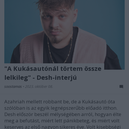
"A Kukásautónál törtem össze
lelkileg" - Desh-interjú
soostamas
•
2023. október 08.
Azahriah mellett robbant be, de a Kukásautó óta
szólóban is az egyik legnépszerűbb előadó itthon.
Desh először beszél mélységében arról, hogyan élte
meg a befutást, miért lett pánikbeteg, és miért volt
keserves az első nagyon sikeres éve. Volt kisebbségi