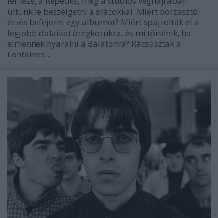
lemeze, a Repedés, még a stúdiós véghajrában
ültünk le beszélgetni a srácokkal. Miért borzasztó
érzés befejezni egy albumot? Miért spájzolták el a
legjobb dalaikat öregkorukra, és mi történik, ha
elmennek nyaralni a Balatonra? Rácsúsztak a
Fontaines…