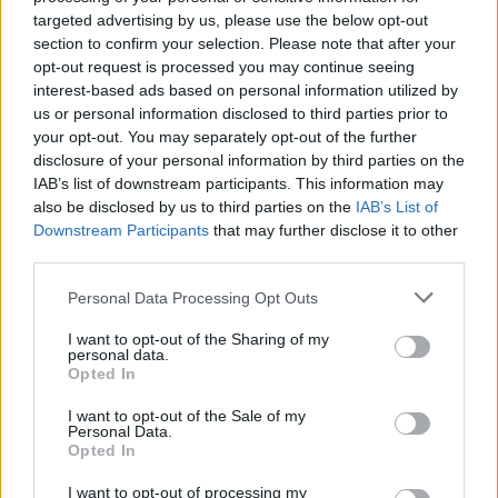
113. számában jelent meg.
targeted advertising by us, please use the below opt-out
section to confirm your selection. Please note that after your
opt-out request is processed you may continue seeing
interest-based ads based on personal information utilized by
us or personal information disclosed to third parties prior to
your opt-out. You may separately opt-out of the further
disclosure of your personal information by third parties on the
IAB’s list of downstream participants. This information may
also be disclosed by us to third parties on the
IAB’s List of
Downstream Participants
that may further disclose it to other
third parties.
Please note that this website/app uses one or more Google
Personal Data Processing Opt Outs
services and may gather and store information including but
not limited to your visit or usage behaviour. You may click to
I want to opt-out of the Sharing of my
personal data.
grant or deny consent to Google and its third-party tags to
Opted In
use your data for below specified purposes in below Google
"Emelt fővel akarok visszatekinteni"
consent section.
I want to opt-out of the Sale of my
Personal Data.
- Beton.Hofi-interjú
Opted In
vferi
•
2024. április 10.
I want to opt-out of processing my