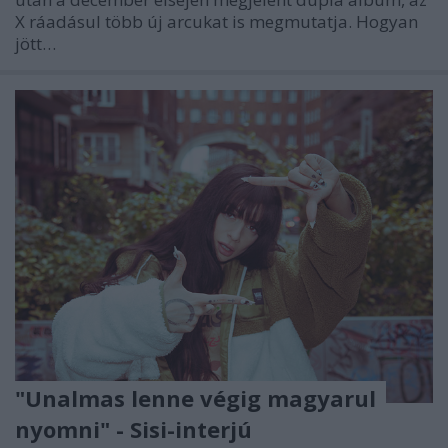
X ráadásul több új arcukat is megmutatja. Hogyan
jött…
"Unalmas lenne végig magyarul
nyomni" - Sisi-interjú