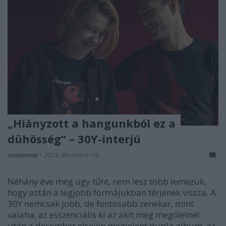
„Hiányzott a hangunkból ez a
dühösség” – 30Y-interjú
soostamas
•
2023. december 19.
Néhány éve még úgy tűnt, nem lesz több lemezük,
hogy aztán a legjobb formájukban térjenek vissza. A
30Y nemcsak jobb, de fontosabb zenekar, mint
valaha, az esszenciális ki az akit még megölelnél
után a december elsején megjelent dupla album, az