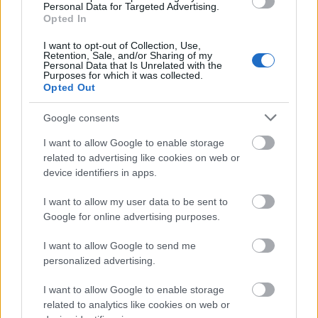
Personal Data for Targeted Advertising.
Opted In
Pár nappal mixtape-trilógiája monumentális és
minden korábbinál mélyebbre menő
I want to opt-out of Collection, Use,
záródarabjának (0, ejtsd: nulla) megjelenése előtt
Retention, Sale, and/or Sharing of my
Personal Data that Is Unrelated with the
leültünk az idén krisztusi korba lépő Schwarcz
Purposes for which it was collected.
Ádámmal, hogy átbeszéljük a nagy témákat: élet,
Opted Out
halál, bűntudat, veszteség, profizmus, szabadság. De
kiderült az is, hogy…
Google consents
I want to allow Google to enable storage
related to advertising like cookies on web or
device identifiers in apps.
I want to allow my user data to be sent to
Google for online advertising purposes.
I want to allow Google to send me
personalized advertising.
I want to allow Google to enable storage
related to analytics like cookies on web or