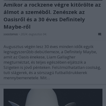
Amikor a rockzene végre kitörölte az
álmot a szeméből. Zenészek az
Oasisről és a 30 éves Definitely
Maybe-ről
soostamas
•
2024. augusztus 04.
Augusztus végén lesz 30 éves minden idők egyik
legnagyszerűbb debütlemeze, a Definitely Maybe,
amit az Oasis énekese, Liam Gallagher
megturnéztat, és teljes egészében eljátszik a
Szigeten is jövő pénteken. Felülmúlhatatlan coolság,
tuti slágerek, és a sörszagú futballdrukkerek
mennybemenetele. Mit…