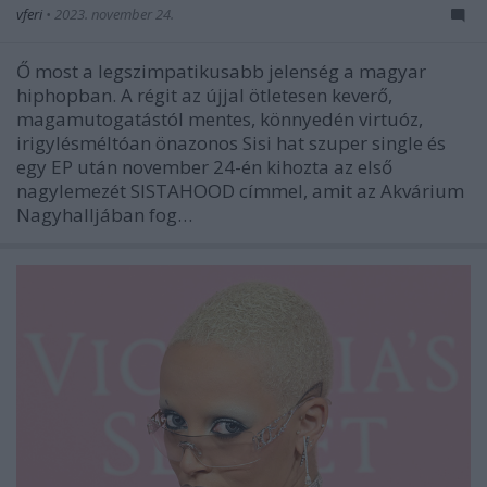
vferi
•
2023. november 24.
Ő most a legszimpatikusabb jelenség a magyar
hiphopban. A régit az újjal ötletesen keverő,
magamutogatástól mentes, könnyedén virtuóz,
irigylésméltóan önazonos Sisi hat szuper single és
egy EP után november 24-én kihozta az első
nagylemezét SISTAHOOD címmel, amit az Akvárium
Nagyhalljában fog…