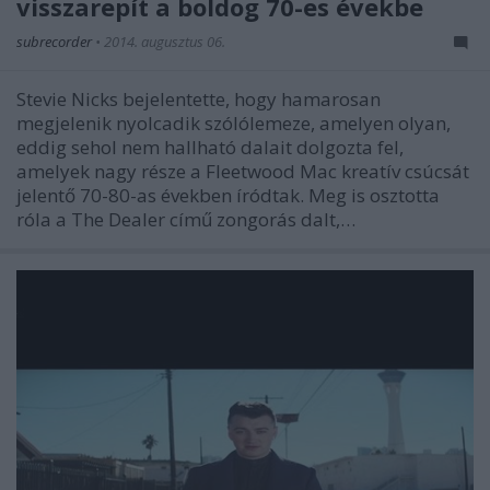
visszarepít a boldog 70-es évekbe
subrecorder
•
2014. augusztus 06.
Stevie Nicks bejelentette, hogy hamarosan
megjelenik nyolcadik szólólemeze, amelyen olyan,
eddig sehol nem hallható dalait dolgozta fel,
amelyek nagy része a Fleetwood Mac kreatív csúcsát
jelentő 70-80-as években íródtak. Meg is osztotta
róla a The Dealer című zongorás dalt,…