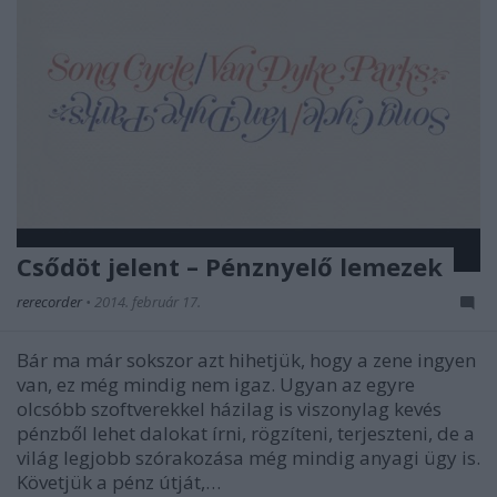
Csődöt jelent – Pénznyelő lemezek
rerecorder
•
2014. február 17.
Bár ma már sokszor azt hihetjük, hogy a zene ingyen
van, ez még mindig nem igaz. Ugyan az egyre
olcsóbb szoftverekkel házilag is viszonylag kevés
pénzből lehet dalokat írni, rögzíteni, terjeszteni, de a
világ legjobb szórakozása még mindig anyagi ügy is.
Követjük a pénz útját,…