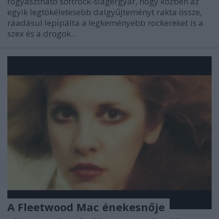
fogyasztható softrock-slágergyár, hogy közben az
egyik legtökéletesebb dalgyűjteményt rakta össze,
ráadásul lepipálta a legkeményebb rockereket is a
szex és a drogok…
A Fleetwood Mac énekesnője