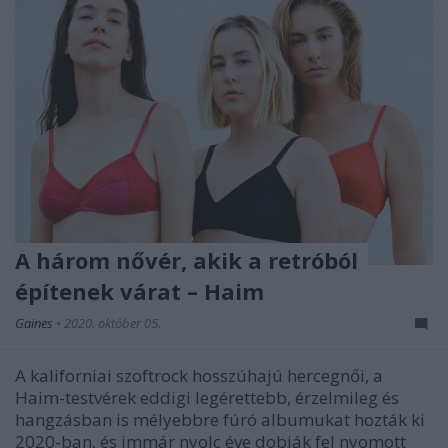
A három nővér, akik a retróból
építenek várat – Haim
Gaines
•
2020. október 05.
A kaliforniai szoftrock hosszúhajú hercegnői, a
Haim-testvérek eddigi legérettebb, érzelmileg és
hangzásban is mélyebbre fúró albumukat hozták ki
2020-ban, és immár nyolc éve dobják fel nyomott