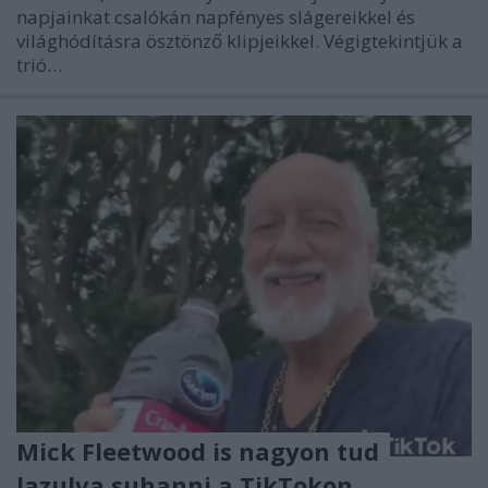
napjainkat csalókán napfényes slágereikkel és
világhódításra ösztönző klipjeikkel. Végigtekintjük a
trió…
Mick Fleetwood is nagyon tud
lazulva suhanni a TikTokon