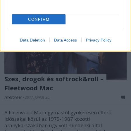
CONFIRM
Data Deletion
Data Access
Privacy Policy
Szex, drogok és softrock&roll –
Fleetwood Mac
rerecorder
•
2017. június 25.
A Fleetwood Mac egymástól gyökeresen eltérő
időszakai közül az 1975-1987 közötti
aranykorszakában úgy volt mindenki által