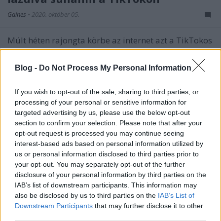
Gaines
•
2020. október 05.
Múlt héten rajongta körbe az internet azt a TikTokos
vírusvideót, amelyen egy 37.éves pasas végtelen lelki
békével és nyugalommal gördeszkázik, áfonyás-
Blog -
Do Not Process My Personal Information
málnás gyümölcslét iszogat, és közben a Fleetwood
Mac Dreams című számát hallgatja, és dudorássza.
If you wish to opt-out of the sale, sharing to third parties, or
A zenekar névadó tagja most saját videóval…
processing of your personal or sensitive information for
targeted advertising by us, please use the below opt-out
section to confirm your selection. Please note that after your
opt-out request is processed you may continue seeing
interest-based ads based on personal information utilized by
us or personal information disclosed to third parties prior to
your opt-out. You may separately opt-out of the further
disclosure of your personal information by third parties on the
IAB’s list of downstream participants. This information may
also be disclosed by us to third parties on the
IAB’s List of
Downstream Participants
that may further disclose it to other
third parties.