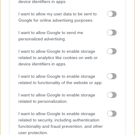
device identifiers in apps.
I want to allow my user data to be sent to
Google for online advertising purposes.
I want to allow Google to send me
personalized advertising.
Időtlen és kortalan nyári poplemez.
I want to allow Google to enable storage
Haim: Women in Music Pt III
related to analytics like cookies on web or
device identifiers in apps.
coffinshaker
•
2020. július 20.
I want to allow Google to enable storage
related to functionality of the website or app.
A Los Angeles-i Haim testvértrió eddig két albuma a
legjobb Fleetwood Mac-minőség mellé is
I want to allow Google to enable storage
odaállítható, de vajon harmadszorra is sikerült
related to personalization.
megugraniuk a saját maguk által felállított lécet?
I want to allow Google to enable storage
related to security, including authentication
functionality and fraud prevention, and other
user protection.