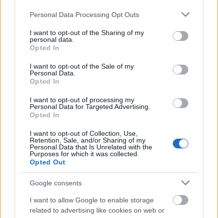
Please note that this website/app uses one or more Google
Personal Data Processing Opt Outs
services and may gather and store information including but
not limited to your visit or usage behaviour. You may click to
I want to opt-out of the Sharing of my
personal data.
grant or deny consent to Google and its third-party tags to
Meghalt Peter Green, a Fleetwood
Opted In
use your data for below specified purposes in below Google
Mac gitárosa
consent section.
I want to opt-out of the Sale of my
Personal Data.
Gaines
•
2020. július 26.
Opted In
I want to opt-out of processing my
73 évesen elhunyt Peter Green, a Fleetwood Mac
Personal Data for Targeted Advertising.
társalapító-gitárosa. A zenészt július 25-én,
Opted In
szombaton, álmában érte a halál.
I want to opt-out of Collection, Use,
Retention, Sale, and/or Sharing of my
Personal Data that Is Unrelated with the
Purposes for which it was collected.
Opted Out
Google consents
I want to allow Google to enable storage
related to advertising like cookies on web or