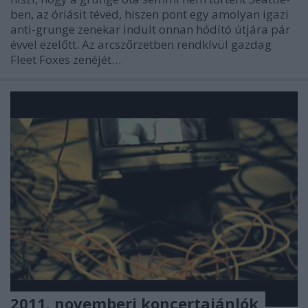
ben, az óriásit téved, hiszen pont egy amolyan igazi
anti-grunge zenekar indult onnan hódító útjára pár
évvel ezelőtt. Az arcszőrzetben rendkívül gazdag
Fleet Foxes zenéjét…
2011. novemberi koncertajánlók