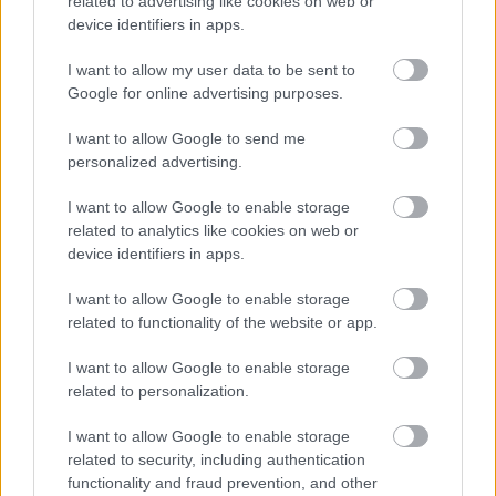
related to advertising like cookies on web or
sokat várnunk rá.
device identifiers in apps.
I want to allow my user data to be sent to
Google for online advertising purposes.
I want to allow Google to send me
personalized advertising.
I want to allow Google to enable storage
related to analytics like cookies on web or
device identifiers in apps.
I want to allow Google to enable storage
related to functionality of the website or app.
I want to allow Google to enable storage
related to personalization.
Horrorfilmet forgatott az Arcade Fire
I want to allow Google to enable storage
subrecorder
•
2014. november 01.
related to security, including authentication
functionality and fraud prevention, and other