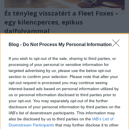
És tényleg visszatért a Fleet Foxes –
egy kilencperces, epikus
dalfolyammal
rerecorder
•
2017. március 08.
Blog -
Do Not Process My Personal Information
Ahogyan azt alig egy hete, a szaporodó hírek,
If you wish to opt-out of the sale, sharing to third parties, or
koncertdátumok, a készülő dalokat ért hatások
processing of your personal or sensitive information for
playlistje apropóján megírtuk, a Fleet Foxes-
targeted advertising by us, please use the below opt-out
visszatérés egészen közel került, annyira, hogy majd
section to confirm your selection. Please note that after your
hat év után most megjelent a nyáron érkező
opt-out request is processed you may continue seeing
harmadik LP-t beharangozó első dal, a
interest-based ads based on personal information utilized by
kilencperces Third Of May /…
us or personal information disclosed to third parties prior to
your opt-out. You may separately opt-out of the further
disclosure of your personal information by third parties on the
IAB’s list of downstream participants. This information may
also be disclosed by us to third parties on the
IAB’s List of
Downstream Participants
that may further disclose it to other