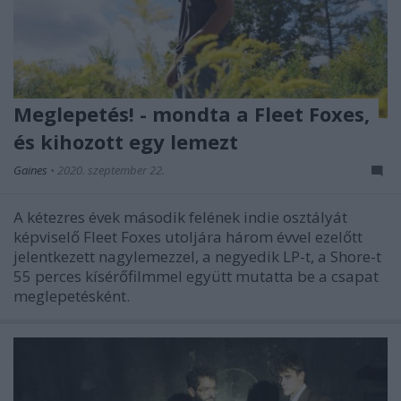
Meglepetés! - mondta a Fleet Foxes,
és kihozott egy lemezt
Gaines
•
2020. szeptember 22.
A kétezres évek második felének indie osztályát
képviselő Fleet Foxes utoljára három évvel ezelőtt
jelentkezett nagylemezzel, a negyedik LP-t, a Shore-t
55 perces kísérőfilmmel együtt mutatta be a csapat
meglepetésként.