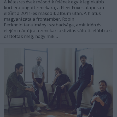
A kétezres évek második felének egyik leginkább
körberajongott zenekara, a Fleet Foxes alaposan
eltűnt a 2011-es második album után. A hiátus
magyarázata a frontember, Robin
Pecknold tanulmányi szabadsága, amit idén év
elején már újra a zenekari aktivitás váltott, előbb azt
osztották meg, hogy mik…