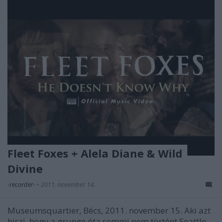
Fleet Foxes + Alela Diane & Wild
Divine
-recorder-
•
2011. november 14.
Museumsquartier, Bécs, 2011. november 15. Aki azt
hiszi, hogy a grunge óta semmi nem történt Seattle-