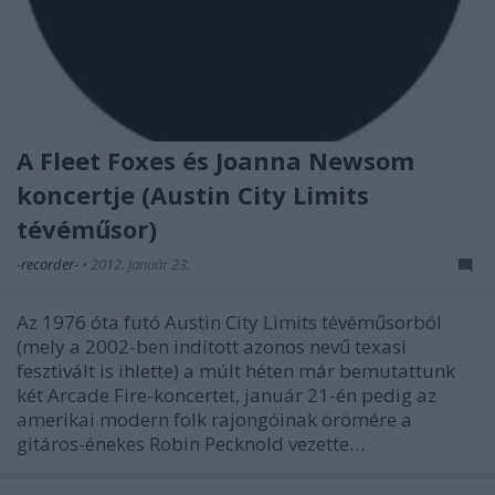
A Fleet Foxes és Joanna Newsom
koncertje (Austin City Limits
tévéműsor)
-recorder-
•
2012. január 23.
Az 1976 óta futó Austin City Limits tévéműsorból
(mely a 2002-ben indított azonos nevű texasi
fesztivált is ihlette) a múlt héten már bemutattunk
két Arcade Fire-koncertet, január 21-én pedig az
amerikai modern folk rajongóinak örömére a
gitáros-énekes Robin Pecknold vezette…