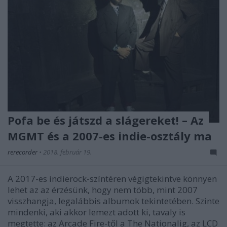
Pofa be és játszd a slágereket! – Az
MGMT és a 2007-es indie-osztály ma
rerecorder
•
2018. február 19.
A 2017-es indierock-színtéren végigtekintve könnyen
lehet az az érzésünk, hogy nem több, mint 2007
visszhangja, legalábbis albumok tekintetében. Szinte
mindenki, aki akkor lemezt adott ki, tavaly is
megtette: az Arcade Fire-től a The Nationalig, az LCD