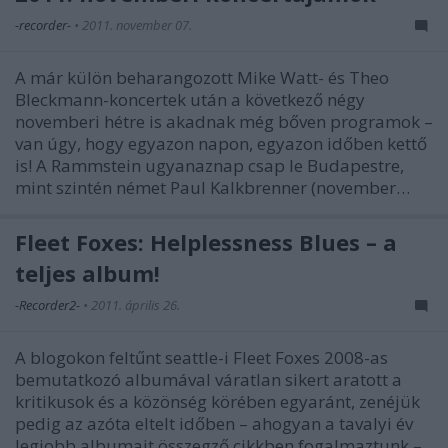
-recorder-
•
2011. november 07.
A már külön beharangozott Mike Watt- és Theo
Bleckmann-koncertek után a következő négy
novemberi hétre is akadnak még bőven programok –
van úgy, hogy egyazon napon, egyazon időben kettő
is! A Rammstein ugyanaznap csap le Budapestre,
mint szintén német Paul Kalkbrenner (november…
Fleet Foxes: Helplessness Blues – a
teljes album!
-Recorder2-
•
2011. április 26.
A blogokon feltűnt seattle-i Fleet Foxes 2008-as
bemutatkozó albumával váratlan sikert aratott a
kritikusok és a közönség körében egyaránt, zenéjük
pedig az azóta eltelt időben – ahogyan a tavalyi év
legjobb albumait összegző cikkben fogalmaztunk –