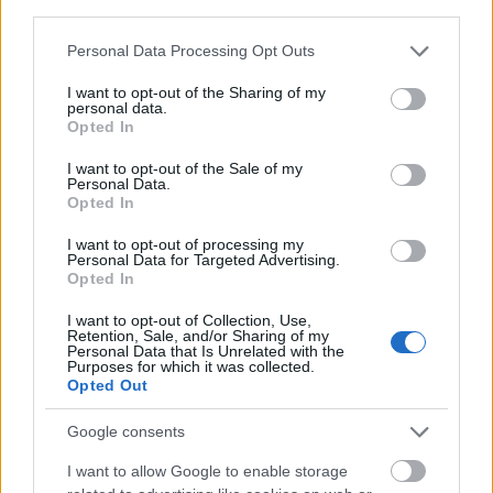
third parties.
Please note that this website/app uses one or more Google
Personal Data Processing Opt Outs
services and may gather and store information including but
not limited to your visit or usage behaviour. You may click to
I want to opt-out of the Sharing of my
personal data.
grant or deny consent to Google and its third-party tags to
Opted In
use your data for below specified purposes in below Google
consent section.
I want to opt-out of the Sale of my
Personal Data.
Opted In
I want to opt-out of processing my
Lassan tényleg megjelenik a Fleet
Personal Data for Targeted Advertising.
Opted In
Foxes új albuma - hallgasd meg, mik
hatottak a készítésére
I want to opt-out of Collection, Use,
Retention, Sale, and/or Sharing of my
Personal Data that Is Unrelated with the
therecorder
•
2017. március 02.
Purposes for which it was collected.
Opted Out
Az érzelmes folk műfajának egyik legismertebb
Google consents
képviselője öt év után végre új anyaggal jelentkezik:
a Fleet Foxes már nagyon régóta ígérgette a
I want to allow Google to enable storage
következő albumot és most úgy tűnik, már nem kell