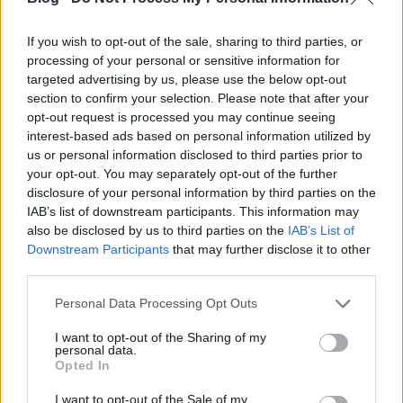
szebb világ kalózokkal. Demagóg orrvakarások,
brutális gyerekorvosok, sírószoba. Titkos átjáró,
If you wish to opt-out of the sale, sharing to third parties, or
pirkadati fohász, megölni egy istent. A Recorder új…
processing of your personal or sensitive information for
targeted advertising by us, please use the below opt-out
section to confirm your selection. Please note that after your
opt-out request is processed you may continue seeing
interest-based ads based on personal information utilized by
us or personal information disclosed to third parties prior to
your opt-out. You may separately opt-out of the further
disclosure of your personal information by third parties on the
IAB’s list of downstream participants. This information may
also be disclosed by us to third parties on the
IAB’s List of
Downstream Participants
that may further disclose it to other
third parties.
Please note that this website/app uses one or more Google
Personal Data Processing Opt Outs
services and may gather and store information including but
not limited to your visit or usage behaviour. You may click to
I want to opt-out of the Sharing of my
personal data.
grant or deny consent to Google and its third-party tags to
Opted In
Bulizás? Depresszió! Hundred Sins:
use your data for below specified purposes in below Google
consent section.
Opera (lemezkritika)
I want to opt-out of the Sale of my