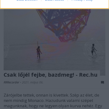
Csak lőjél fejbe, bazdmeg! - Rec.hu
RRRecorder
•
2021. május 06.
Zárójelbe tettek, onnan is kivettek. Szép az élet, de
nem mindig Monaco. Hazudunk valami szépet
magunknak, hogy ne legyen olyan kurva nehéz. Egy