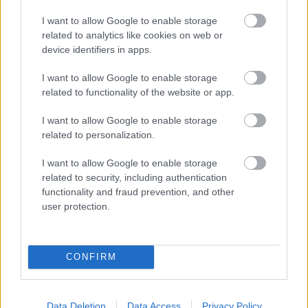
I want to allow Google to enable storage
related to analytics like cookies on web or
device identifiers in apps.
I want to allow Google to enable storage
„Ki vagyunk ábrándulva, ez
related to functionality of the website or app.
meghatározó generációs élmény” -
I want to allow Google to enable storage
Filo-interjú
related to personalization.
soostamas
•
2021. szeptember 05.
I want to allow Google to enable storage
related to security, including authentication
Miért kezd valaki klasszikus zenei képzettséggel
functionality and fraud prevention, and other
trapet játszani? Mi keseríti el a magyar politikában
user protection.
és miért nincs erről szó a magyar trapben? Hogyan
lett színészi tapasztalat nélkül a velencei
filmfesztiválon ma debütáló film főszereplője? Fuchs
Benjámin, azaz Filo az egyik legígéretesebb
CONFIRM
magyar…
Data Deletion
Data Access
Privacy Policy