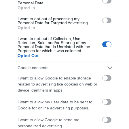
Personal Data.
Opted In
RRRecorder
•
2022. május 06.
I want to opt-out of processing my
Néhány éve még csak pár százan ismerték Hundred
Personal Data for Targeted Advertising.
Opted In
Sins nevét, ma pedig ő számít a legmenőbb fiatal
producernek. Debütáló albumának apropóján
I want to opt-out of Collection, Use,
készítettünk vele interjút és podcastunkban is
Retention, Sale, and/or Sharing of my
Personal Data that Is Unrelated with the
szerepelt, most pedig megmondjuk, szerintünk
Purposes for which it was collected.
hogyan sikerült az Opera. Ez a kritika először a
Opted Out
Recorder magazin 93.…
Google consents
I want to allow Google to enable storage
related to advertising like cookies on web or
device identifiers in apps.
I want to allow my user data to be sent to
Google for online advertising purposes.
I want to allow Google to send me
personalized advertising.