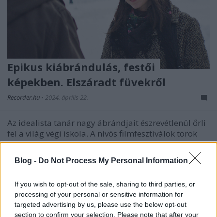
Epikus kiábrándulás, festői
képekben. Elszáradt füvekről
Recorder.hu
•
2024. április 22.
Az idealista tanár nagy ábrándjait észrevétlenül őrli
fel a világ végi iskola. A nívós filmfesztiválok török
kedvence, Nuri Bilge Ceylan eposzi
karakterdrámájában a lélegzetelállító képek mögött
Blog -
Do Not Process My Personal Information
egy harmincas férfi kénytelen szembenézni azzal,
mennyire képlékenyek valójában az elvei. A 197…
If you wish to opt-out of the sale, sharing to third parties, or
processing of your personal or sensitive information for
targeted advertising by us, please use the below opt-out
section to confirm your selection. Please note that after your