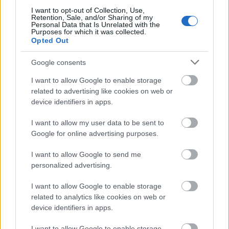
4-én kerülő Kék Pelikan, ami animációval meséli el a
I want to opt-out of Collection, Use,
hamis vonatjegyek igaz történetét és teszi átélhetővé
Retention, Sale, and/or Sharing of my
Personal Data that Is Unrelated with the
a kilencvenes évek mámoros hangulatát. Csáki
Purposes for which it was collected.
László író-rendezővel beszélgettünk, aki 17 évet…
Opted Out
Google consents
I want to allow Google to enable storage
related to advertising like cookies on web or
device identifiers in apps.
I want to allow my user data to be sent to
Google for online advertising purposes.
I want to allow Google to send me
personalized advertising.
I want to allow Google to enable storage
related to analytics like cookies on web or
device identifiers in apps.
Pálinkakúra. Hajdu Szabolcs:
I want to allow Google to enable storage