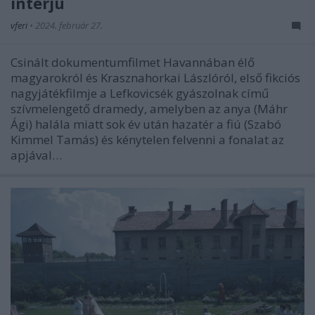
interjú
vferi
•
2024. február 27.
Csinált dokumentumfilmet Havannában élő
magyarokról és Krasznahorkai Lászlóról, első fikciós
nagyjátékfilmje a Lefkovicsék gyászolnak című
szívmelengető dramedy, amelyben az anya (Máhr
Ági) halála miatt sok év után hazatér a fiú (Szabó
Kimmel Tamás) és kénytelen felvenni a fonalat az
apjával…