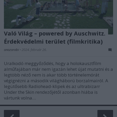
Való Világ – powered by Auschwitz.
Érdekvédelmi terület (filmkritika)
onozorobi
•
2024. február 26.
Uralkodó meggyőződés, hogy a holokausztfilm
alműfajában már nem igazán lehet újat mutatni és a
legtöbb néző nem is akar több történelemórát
végignézni a második világháború borzalmairól. A
legütősebb Radiohead-klipek és az ultrabizarr
Under the Skin rendezőjétől azonban hiába is
vártunk volna…