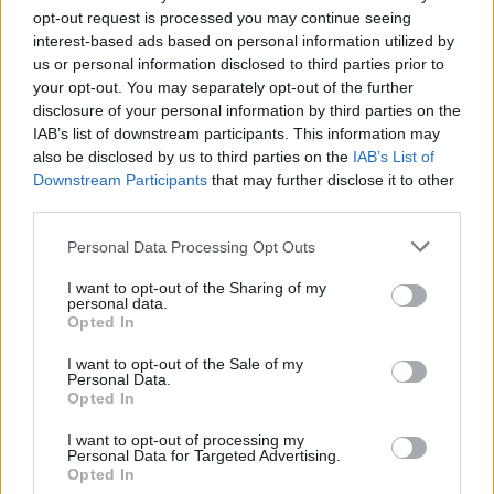
opt-out request is processed you may continue seeing
interest-based ads based on personal information utilized by
us or personal information disclosed to third parties prior to
your opt-out. You may separately opt-out of the further
disclosure of your personal information by third parties on the
IAB’s list of downstream participants. This information may
also be disclosed by us to third parties on the
IAB’s List of
Downstream Participants
that may further disclose it to other
third parties.
Please note that this website/app uses one or more Google
Personal Data Processing Opt Outs
services and may gather and store information including but
not limited to your visit or usage behaviour. You may click to
I want to opt-out of the Sharing of my
"Nem úgy viselkedtek, mint a
personal data.
grant or deny consent to Google and its third-party tags to
Opted In
bűnözők" - Csáki László-interjú (Kék
use your data for below specified purposes in below Google
consent section.
Pelikan)
I want to opt-out of the Sale of my
Personal Data.
Opted In
vferi
•
2024. április 04.
I want to opt-out of processing my
Personal Data for Targeted Advertising.
Az utóbbi idők legvagányabb, legeredetibb és
Opted In
legszórakoztatóbb magyar filmje a mozikba április