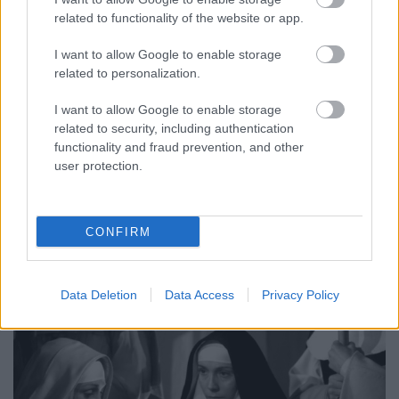
Kálmán-nap (filmkritika)
related to functionality of the website or app.
Recorder.hu
•
2024. március 25.
I want to allow Google to enable storage
related to personalization.
Tisztességes mennyiségű névnapi felest döntenek
magukba Hajdu Szabolcs új filmjében a szereplők,
I want to allow Google to enable storage
végül mégsem a piától készülnek be, hanem a
related to security, including authentication
spontán felszakadó őszinteségtől. Nyolc évvel az
functionality and fraud prevention, and other
user protection.
Ernelláék Farkaséknál után ismét két középkorú
házaspár problémái pezsegnek fel, egyetlen
helyszínen, pár óra…
CONFIRM
Data Deletion
Data Access
Privacy Policy