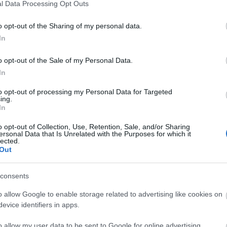
l Data Processing Opt Outs
TOVÁBB →
o opt-out of the Sharing of my personal data.
ix
fehér zsombor
koncertsztorik
the spirit of tengri
ethnotronica
koncertsztorik
In
komment
o opt-out of the Sale of my Personal Data.
In
to opt-out of processing my Personal Data for Targeted
ing.
In
o opt-out of Collection, Use, Retention, Sale, and/or Sharing
ersonal Data that Is Unrelated with the Purposes for which it
lected.
Out
consents
o allow Google to enable storage related to advertising like cookies on
evice identifiers in apps.
BEL
o allow my user data to be sent to Google for online advertising