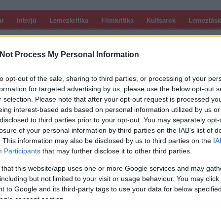
ar
Interjú
Lemezkritika
Filmkritika
Kultsarok
Lemeztásk
SZIG
RDER PODCASTJAI ITT!
FRISS MAGYAR ZENÉK HETENTE!
Not Process My Personal Information
 LEGJOBB HAZAI LEMEZEK.
HÁTTÉRBEN IS KÖZÉPPONTBAN.
 LEGJOBB SOROZATOK.
2005: EZ MENT HÚSZ ÉVE.
to opt-out of the sale, sharing to third parties, or processing of your per
formation for targeted advertising by us, please use the below opt-out s
r selection. Please note that after your opt-out request is processed y
GRE ÚGY HÁPOGOTT A WAH
eing interest-based ads based on personal information utilized by us or
disclosed to third parties prior to your opt-out. You may separately opt-
G IS SZERETTEM VOLNA” –
losure of your personal information by third parties on the IAB’s list of
ÉR ZSOMBOR (KEREKES BAND)
. This information may also be disclosed by us to third parties on the
IA
Participants
that may further disclose it to other third parties.
 that this website/app uses one or more Google services and may gath
a Kerekes Band Közép-Ázsiát? Miért baj, ha a közönségnek
including but not limited to your visit or usage behaviour. You may click 
certen? Tényleg lila, fekete és narancssárga színek villognak a
 to Google and its third-party tags to use your data for below specifi
özben? És miért nem illetődött meg attól, hogy a keleti Rolling
SZE
l játszhattak? Fehér…
ogle consent section.