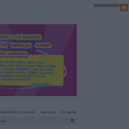
SÜTI BEÁLLÍTÁSOK MÓDOSÍTÁSA
Adatvédelem, irányelvek
Kapcsolat
Támogatás