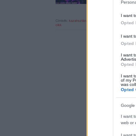
Persona
I want t
Címkék:
kazahsztán
the spirit
kerekes band
jimi hendr
Opted 
cikk
I want t
Opted 
I want 
Advertis
Opted 
I want t
of my P
was col
Opted 
Google 
I want t
web or d
I want t