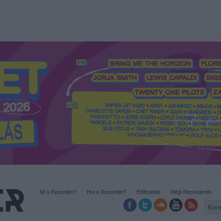
Mi a Recorder?
Hol a Recorder?
Előfizetés
Régi Recorderek