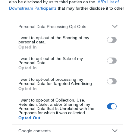
also be disclosed by us to third parties on the
IAB’s List of
Downstream Participants
that may further disclose it to other
third parties.
Please note that this website/app uses one or more Google
Personal Data Processing Opt Outs
services and may gather and store information including but
not limited to your visit or usage behaviour. You may click to
I want to opt-out of the Sharing of my
personal data.
Basszusnehéz ipari ambient a
grant or deny consent to Google and its third-party tags to
Opted In
use your data for below specified purposes in below Google
törékenységről – Premier! yibai:
consent section.
I want to opt-out of the Sale of my
Hatch + Foster
Personal Data.
Opted In
srecorder
•
2024. április 06.
I want to opt-out of processing my
Personal Data for Targeted Advertising.
A japán elektronikus zenei legenda, Ryoji Ikeda
Opted In
szombati fellépése előtt mutatja be új anyagát yibai,
I want to opt-out of Collection, Use,
amivel visszatér az EXILES berkeibe.
Retention, Sale, and/or Sharing of my
Personal Data that Is Unrelated with the
Purposes for which it was collected.
Opted Out
Google consents