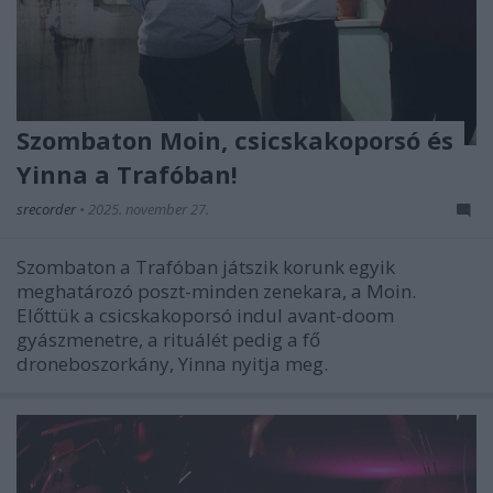
Szombaton Moin, csicskakoporsó és
Yinna a Trafóban!
srecorder
•
2025. november 27.
Szombaton a Trafóban játszik korunk egyik
meghatározó poszt-minden zenekara, a Moin.
Előttük a csicskakoporsó indul avant-doom
gyászmenetre, a rituálét pedig a fő
droneboszorkány, Yinna nyitja meg.