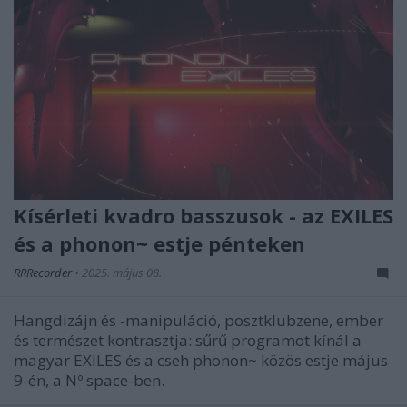
Kísérleti kvadro basszusok - az EXILES
és a phonon~ estje pénteken
RRRecorder
•
2025. május 08.
Hangdizájn és -manipuláció, posztklubzene, ember
és természet kontrasztja: sűrű programot kínál a
magyar EXILES és a cseh phonon~ közös estje május
9-én, a Nº space-ben.