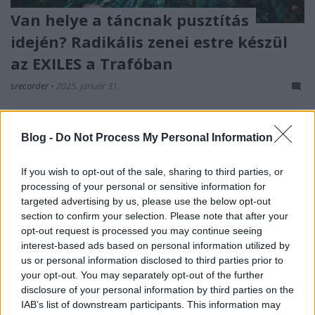
Van helye a táncnak pusztítás
idején? Radikális zenei estre készül
az EXILES a Trafóban
srecorder
•
2025. január 31.
Siíta ipari dub, AI-támogatott hardtechno-örvény és
az iráni kísérleti elektronika legjava is ott lesz
Blog -
Do Not Process My Personal Information
február 22-én a bécsi Struma+Iodine és az EXILES
kiadó trafós buliján.
If you wish to opt-out of the sale, sharing to third parties, or
processing of your personal or sensitive information for
targeted advertising by us, please use the below opt-out
section to confirm your selection. Please note that after your
opt-out request is processed you may continue seeing
interest-based ads based on personal information utilized by
us or personal information disclosed to third parties prior to
your opt-out. You may separately opt-out of the further
disclosure of your personal information by third parties on the
IAB’s list of downstream participants. This information may