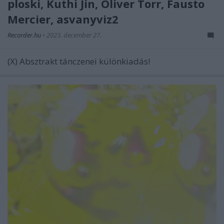
ploski, Kuthi Jin, Oliver Torr, Fausto
Mercier, asvanyviz2
Recorder.hu
•
2023. december 27.
(X) Absztrakt tánczenei különkiadás!