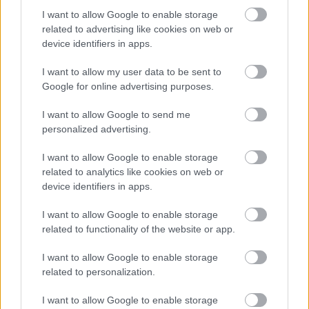
I want to allow Google to enable storage
related to advertising like cookies on web or
device identifiers in apps.
I want to allow my user data to be sent to
Google for online advertising purposes.
I want to allow Google to send me
personalized advertising.
I want to allow Google to enable storage
„Ha innen nézed, kicsit gusztustalan,
related to analytics like cookies on web or
ha onnan, akkor gyönyörűszép” –
device identifiers in apps.
Gryllus Ábris-interjú
I want to allow Google to enable storage
related to functionality of the website or app.
soostamas
•
2024. január 16.
I want to allow Google to enable storage
Gryllus Ábris zeneszerző, grafikus és médiaművész,
related to personalization.
akinek szerteágazó munkássága rendkívül izgalmas.
Farkas Miklóssal sajátos ipari technót játszik a FOR.-
I want to allow Google to enable storage