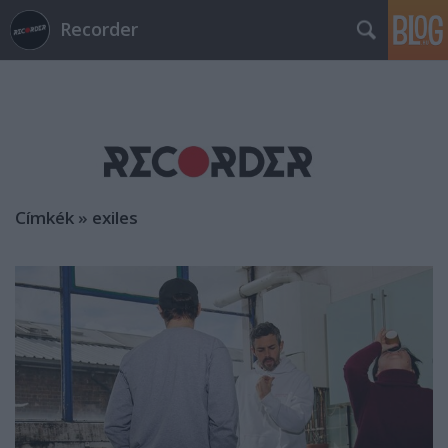
Recorder
Címkék
»
exiles