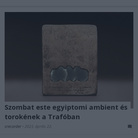
Szombat este egyiptomi ambient és
torokének a Trafóban
srecorder
•
2023. április 22.