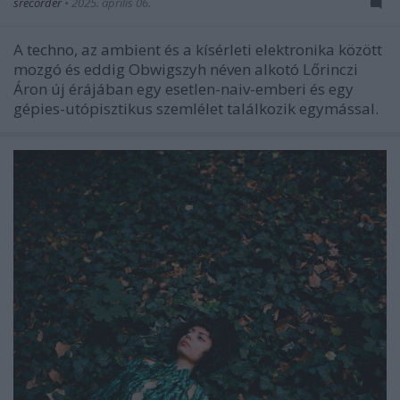
srecorder
•
2025. április 06.
A techno, az ambient és a kísérleti elektronika között
mozgó és eddig Obwigszyh néven alkotó Lőrinczi
Áron új érájában egy esetlen-naiv-emberi és egy
gépies-utópisztikus szemlélet találkozik egymással.