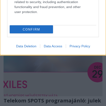
ban, amivel Pálfi Gyuri filmjeihez is írt zenéket,
related to security, including authentication
dolgozott sokat a Hodworksszel, a Vanissal közös,
functionality and fraud prevention, and other
user protection.
footworkos, egykori Uffalo Steeznek pedig…
CONFIRM
Data Deletion
Data Access
Privacy Policy
Telekom SPOTS programajánló: julek