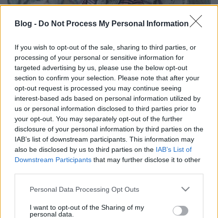
Blog -
Do Not Process My Personal Information
If you wish to opt-out of the sale, sharing to third parties, or
processing of your personal or sensitive information for
„Nem akarok szépen énekelni” –
targeted advertising by us, please use the below opt-out
Oláh Ibolya- és Bíró Kriszta-interjú
section to confirm your selection. Please note that after your
opt-out request is processed you may continue seeing
soostamas
•
2021. november 29.
interest-based ads based on personal information utilized by
us or personal information disclosed to third parties prior to
Miért tetováltatta magára Edith Piafot, hogyan
your opt-out. You may separately opt-out of the further
nyomta rá a bélyegét a pályájára az intézetis sors, és
disclosure of your personal information by third parties on the
miért kell minden előadásba beledögleni? Még
IAB’s list of downstream participants. This information may
2018-ban jelent meg Presser Gábor és Oláh Ibolya
also be disclosed by us to third parties on the
IAB’s List of
könyvcédéje, a Voltam Ibojka, amin Ibolya keserédes
Downstream Participants
that may further disclose it to other
sanzonokat énekelt neves magyar költők verseiből –
third parties.
…
Please note that this website/app uses one or more Google
Personal Data Processing Opt Outs
services and may gather and store information including but
Zene a Margó Irodalmi Fesztiválon -
not limited to your visit or usage behaviour. You may click to
I want to opt-out of the Sharing of my
personal data.
grant or deny consent to Google and its third-party tags to