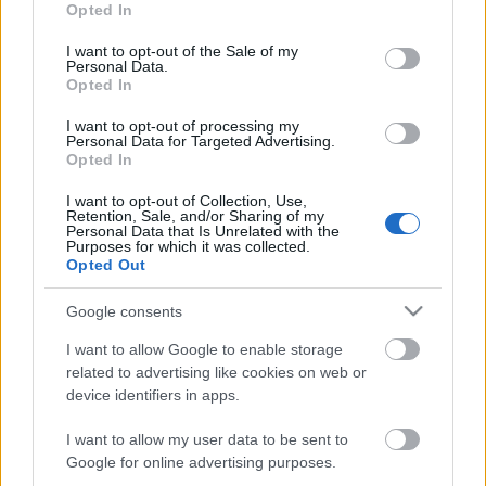
Lovasi&Lackfi, Kollár-
Opted In
use your data for below specified purposes in below Google
Klemencz&Erdős
consent section.
I want to opt-out of the Sale of my
Personal Data.
rerecorder
•
2014. június 19.
Opted In
I want to opt-out of processing my
Az elmúlt hetekben elégszer emlegettük a Margó
Personal Data for Targeted Advertising.
Irodalmi Fesztivált, hát annak lezárása után
Opted In
elővesszük a zenei vonatkozásait. Lovasi András
I want to opt-out of Collection, Use,
Lackfi János verseit énekli, Kollár-Klemencz László
Retention, Sale, and/or Sharing of my
pedig Erdős Virág költeményeit zenésítette meg. Két
Personal Data that Is Unrelated with the
Purposes for which it was collected.
fellépés, teljes…
Opted Out
Google consents
I want to allow Google to enable storage
related to advertising like cookies on web or
device identifiers in apps.
I want to allow my user data to be sent to
Google for online advertising purposes.