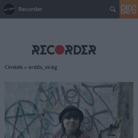
Recorder
Címkék
»
erdős_virág