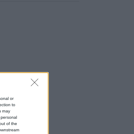
sonal or
ection to
ou may
 personal
out of the
 downstream