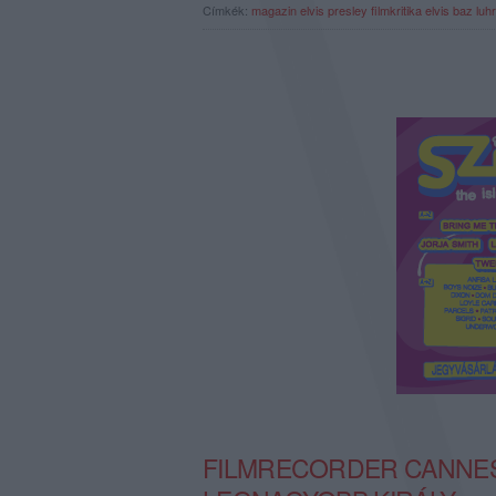
Címkék:
magazin
elvis presley
filmkritika
elvis
baz luh
FILMRECORDER CANNES-