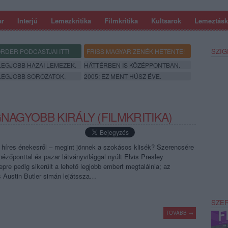
ar
Interjú
Lemezkritika
Filmkritika
Kultsarok
Lemeztásk
SZIG
RDER PODCASTJAI ITT!
FRISS MAGYAR ZENÉK HETENTE!
 LEGJOBB HAZAI LEMEZEK.
HÁTTÉRBEN IS KÖZÉPPONTBAN.
 LEGJOBB SOROZATOK.
2005: EZ MENT HÚSZ ÉVE.
GNAGYOBB KIRÁLY (FILMKRITIKA)
gy híres énekesről – megint jönnek a szokásos klisék? Szerencsére
zőponttal és pazar látványvilággal nyúlt Elvis Presley
pre pedig sikerült a lehető legjobb embert megtalálnia; az
s Austin Butler simán lejátssza…
SZE
TOVÁBB →