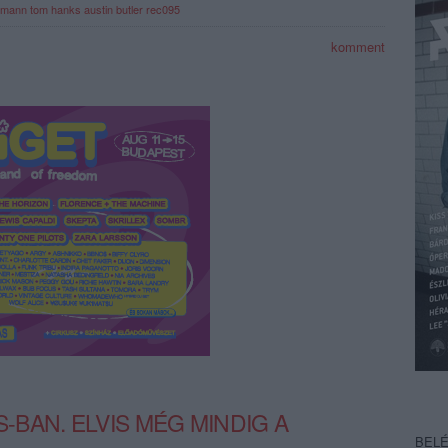
rmann
tom hanks
austin butler
rec095
komment
BAN. ELVIS MÉG MINDIG A
BEL