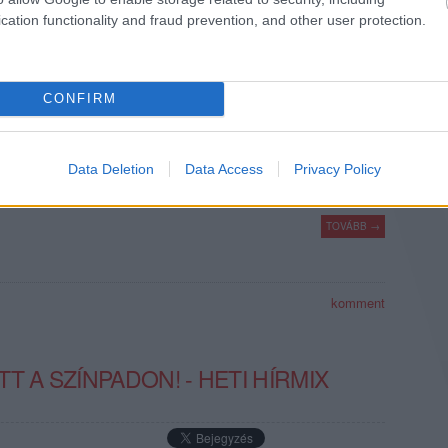
cation functionality and fraud prevention, and other user protection.
Y DOBOSA, D.J. FONTANA
égű zenészt 87 évesen érte a halál, több mint egy évtizedig
CONFIRM
nne volt a keze a legnagyobb slágerekben.
Data Deletion
Data Access
Privacy Policy
TOVÁBB →
komment
T A SZÍNPADON! - HETI HÍRMIX