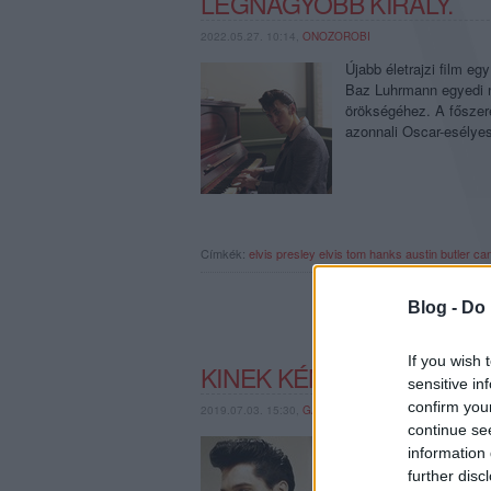
LEGNAGYOBB KIRÁLY.
2022.05.27. 10:14,
ONOZOROBI
Újabb életrajzi film e
Baz Luhrmann egyedi né
örökségéhez. A főszere
azonnali Oscar-esélye
Címkék:
elvis presley
elvis
tom hanks
austin butler
ca
Blog -
Do 
If you wish 
KINEK KÉNE JÁTSZANIA 
sensitive in
confirm you
2019.07.03. 15:30,
GAINES
continue se
Őrületes zenés életraj
information 
követően sorra rendeli
further disc
John-film, tervben van