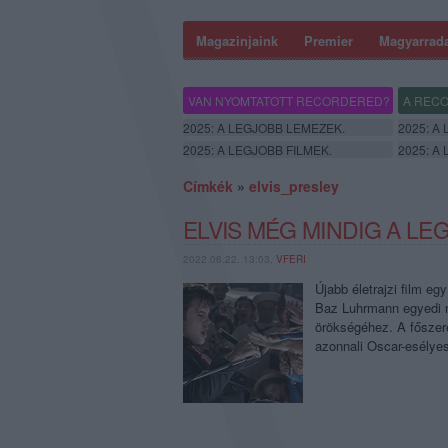
Magazinjaink
Premier
Magyarrad
VAN NYOMTATOTT RECORDERED?
A RECO
2025: A LEGJOBB LEMEZEK.
2025: A
2025: A LEGJOBB FILMEK.
2025: A
Címkék
»
elvis_presley
ELVIS MÉG MINDIG A LE
2022.06.22. 13:03,
VFERI
Újabb életrajzi film e
Baz Luhrmann egyedi né
örökségéhez. A főszere
azonnali Oscar-esélye