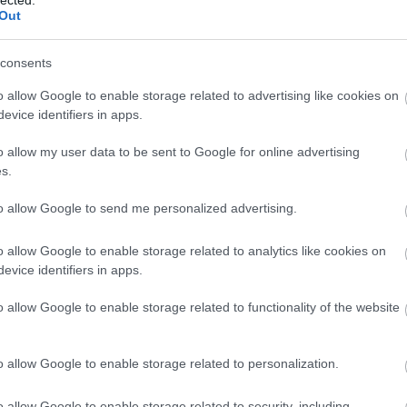
Out
om jones
joe cocker
fotógaléria
koncertfotó
solomon burke
dirty dancing
komment
consents
o allow Google to enable storage related to advertising like cookies on
evice identifiers in apps.
TTAK A ZENETÖRTÉNETBE
o allow my user data to be sent to Google for online advertising
s.
ben, a lemezborítókon, a stúdiókban és a színpadon is.
ás – a teljesség igénye nélkül. Csepelyi Adrienn írása a Recorder
to allow Google to send me personalized advertising.
nak Kutya & zene című sorozatából.
o allow Google to enable storage related to analytics like cookies on
evice identifiers in apps.
TOVÁBB →
o allow Google to enable storage related to functionality of the website
g
skinny puppy
david bowie
florence and the machine
rec068
kutya és zene
o allow Google to enable storage related to personalization.
komment
o allow Google to enable storage related to security, including