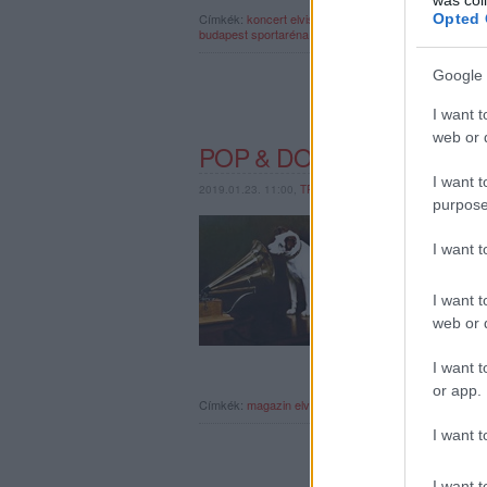
Opted 
Címkék:
koncert
elvis presley
prince
louis armstrong
t
budapest sportaréna
muddy waters
Google 
I want t
web or d
POP & DOGS – BELEUGA
I want t
2019.01.23. 11:00,
TRECORDER
purpose
Ott vannak a szövegek
Zenetörténeti kutyagol
I want 
magazin 68. lapszámá
I want t
web or d
I want t
or app.
Címkék:
magazin
elvis presley
the stooges
snoop dog
I want t
I want t