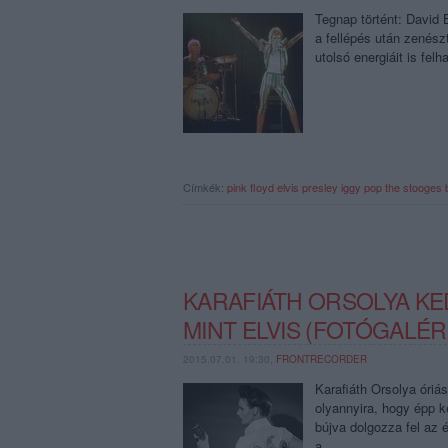
Tegnap történt: David 
a fellépés után zenészt
utolsó energiáit is fel
Címkék:
pink floyd
elvis presley
iggy pop
the stooges
KARAFIÁTH ORSOLYA KED
MINT ELVIS (FOTÓGALÉR
2015.07.01. 19:30,
FRONTRECORDER
Karafiáth Orsolya óriás
olyannyira, hogy épp 
bújva dolgozza fel az 
a…