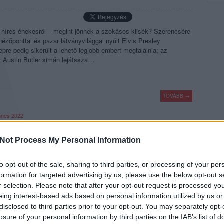
gy híres énekesről – megint jönnek a szokásos klisék? Szerencsére
zőponttal és pazar látványvilággal nyúlt Elvis Presley
pre pedig sikerült a lehető legjobb embert megtalálnia; az
s Austin Butler simán lejátssza…
TOVÁBB →
nnes 2022
komment
Not Process My Personal Information
to opt-out of the sale, sharing to third parties, or processing of your per
ELVIS PRESLEYT?
formation for targeted advertising by us, please use the below opt-out s
r selection. Please note that after your opt-out request is processed y
eing interest-based ads based on personal information utilized by us or
zi film lázban ég Hollywood, a Bohém rapszódia kasszasikerét
disclosed to third parties prior to your opt-out. You may separately opt-
k be a neves zenészekről szóló filmeket. Azóta kijött az Elton
losure of your personal information by third parties on the IAB’s list of
 legalább egy David Bowie-s, egy Celine Dionos, egy Bob Dylanes,