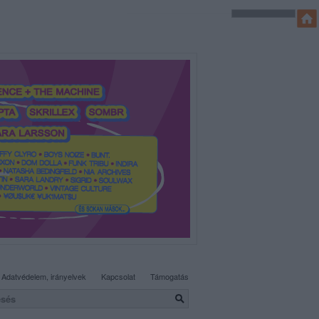
SÜTI BEÁLLÍTÁSOK MÓDOSÍTÁSA
Adatvédelem, irányelvek
Kapcsolat
Támogatás