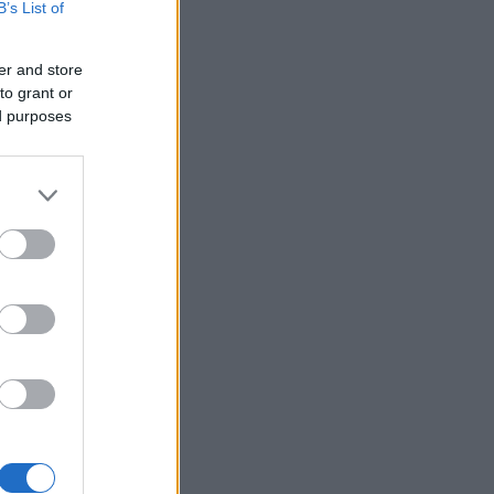
B’s List of
er and store
to grant or
ed purposes