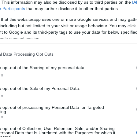
. This information may also be disclosed by us to third parties on the
IA
Participants
that may further disclose it to other third parties.
 that this website/app uses one or more Google services and may gath
including but not limited to your visit or usage behaviour. You may click 
TOVÁBB →
 to Google and its third-party tags to use your data for below specifi
arry styles
aaron taylor johnson
miles teller
ansel elgort
ogle consent section.
komment
l Data Processing Opt Outs
o opt-out of the Sharing of my personal data.
M JONES AZ ARÉNÁBAN
In
o opt-out of the Sale of my Personal Data.
 első listavezető slágerében, az It's Not Unusual-ben 1965-ben.
In
tetlen, hogy 54 évvel később még ilyen formában láthatjuk
to opt-out of processing my Personal Data for Targeted
ing.
In
o opt-out of Collection, Use, Retention, Sale, and/or Sharing
TOVÁBB →
ersonal Data that Is Unrelated with the Purposes for which it
lected.