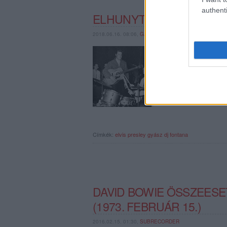
authenti
ELHUNYT ELVIS PRESLE
2018.06.16. 08:06,
GAINES
A meghatározó jelentős
játszott Elvisszel, be
Címkék:
elvis presley
gyász
dj fontana
DAVID BOWIE ÖSSZEESET
(1973. FEBRUÁR 15.)
2016.02.15. 01:30,
SUBRECORDER