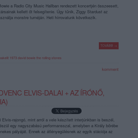
Bowie a Radio City Music Hallban rendezett koncertjén összeesett,
ársainak kellett őt felsegítenie. Úgy tűnik, Ziggy Stardust az
használja monstre turnéján. Heti hírrovatunk következik.
TOVÁBB →
bakelit
1973
david bowie
the rolling stones
komment
VENC ELVIS-DALAI + AZ ÍRÓNŐ,
IA)
i Elvis-rajongó, mint arról a vele készített interjúnkban is beszél,
készül egy nagyszabású performansszal, amelyben a Király bőrébe
énekes pályáját. Ennek az átlényegülésnek az egyik stációja az