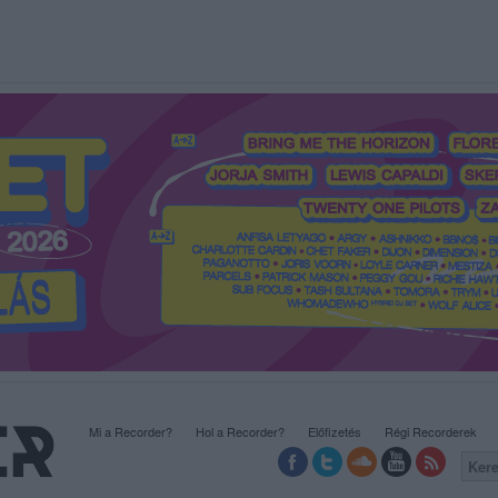
Mi a Recorder?
Hol a Recorder?
Előfizetés
Régi Recorderek