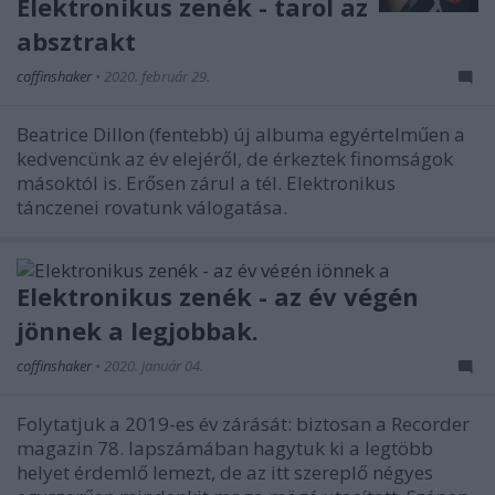
Elektronikus zenék - tarol az
absztrakt
coffinshaker
•
2020. február 29.
Beatrice Dillon (fentebb) új albuma egyértelműen a
kedvencünk az év elejéről, de érkeztek finomságok
másoktól is. Erősen zárul a tél. Elektronikus
tánczenei rovatunk válogatása.
Elektronikus zenék - az év végén
jönnek a legjobbak.
coffinshaker
•
2020. január 04.
Folytatjuk a 2019-es év zárását: biztosan a Recorder
magazin 78. lapszámában hagytuk ki a legtöbb
helyet érdemlő lemezt, de az itt szereplő négyes