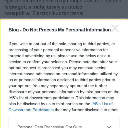
egyszerűen mindenkit maga mögé utasított. Szépen
felpörgött a műfaj tavaly az utolsó
hónapokra. Elektronikus tánczenei
rovatunk válogatása.
Blog -
Do Not Process My Personal Information
If you wish to opt-out of the sale, sharing to third parties, or
processing of your personal or sensitive information for
targeted advertising by us, please use the below opt-out
section to confirm your selection. Please note that after your
opt-out request is processed you may continue seeing
interest-based ads based on personal information utilized by
us or personal information disclosed to third parties prior to
your opt-out. You may separately opt-out of the further
disclosure of your personal information by third parties on the
IAB’s list of downstream participants. This information may
also be disclosed by us to third parties on the
IAB’s List of
Downstream Participants
that may further disclose it to other
third parties.
Octo Octa: Resonant Body
Please note that this website/app uses one or more Google
Personal Data Processing Opt Outs