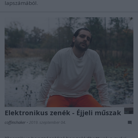
lapszámából.
Elektronikus zenék - Éjjeli műszak
coffinshaker
•
2019. szeptember 04.