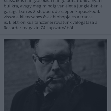
Klasszikus hangzásokkal hangolódhattunk a nyári
bulikra, avagy még mindig van élet a jungle-ben, a
garage-ban és 2-stepben, de szépen kapaszkodik
vissza a kilencvenes évek hiphopja és a trance
is. Elektronikus tánczenei rovatunk válogatása a
Recorder magazin 74. lapszámából.