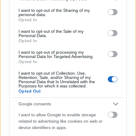
(lemezkritika)
services and may gather and store information including but
not limited to your visit or usage behaviour. You may click to
I want to opt-out of the Sharing of my
coffinshaker
•
2019. november 06.
personal data.
grant or deny consent to Google and its third-party tags to
Opted In
use your data for below specified purposes in below Google
A nemrég Eris Drew-val egy közös kiadót (T4T LUV
consent section.
I want to opt-out of the Sale of my
NRG) alapító Maya Bouldry-Morrison állítása szerint
Personal Data.
a Resonant Body az eddigi legboldogabb albuma -
Opted In
de vajon a legjobb is? Lemezkritika a Recorder
I want to opt-out of processing my
magazin 76. lapszámából.
Personal Data for Targeted Advertising.
Opted In
I want to opt-out of Collection, Use,
Retention, Sale, and/or Sharing of my
Personal Data that Is Unrelated with the
Purposes for which it was collected.
Opted Out
Google consents
I want to allow Google to enable storage
related to advertising like cookies on web or
device identifiers in apps.