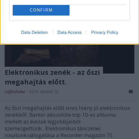
CONFIRM
Data Deletion
Data Access
Privacy Policy
Elektronikus zenék - az őszi
megahajtás előtt.
coffinshaker
•
2019. október 19.
Az őszi megahajtás előtt sincs hiány jó elektronikus
zenékből. Barker abszolúte top 10-es albuma
mellett az évszak legjobbjaiból
szemezgettünk. Elektronikus tánczenei
rovatunk válogatása a Recorder magazin 75.