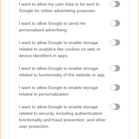
I want to allow my user data to be sent to
Google for online advertising purposes.
I want to allow Google to send me
Elektronikus zenék - határokat
personalized advertising.
feszegető elképzelések.
I want to allow Google to enable storage
coffinshaker
•
2019. november 02.
related to analytics like cookies on web or
device identifiers in apps.
Eljött a legerősebb, legjobb, legelőremutatóbbnak
szánt zenék ideje az évben, és a felhozatal nem is
I want to allow Google to enable storage
related to functionality of the website or app.
okoz csalódást. Kiválogattuk a kedvenceinket a
hónapból. Elektronikus tánczenei
I want to allow Google to enable storage
rovatunk válogatása a Recorder magazin 76.
related to personalization.
lapszámából.
I want to allow Google to enable storage
related to security, including authentication
functionality and fraud prevention, and other
user protection.