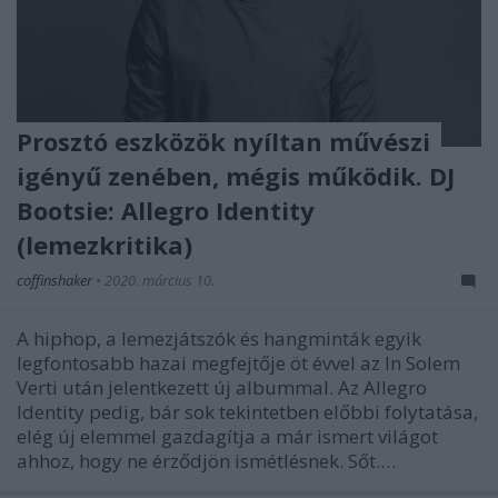
Prosztó eszközök nyíltan művészi
igényű zenében, mégis működik. DJ
Bootsie: Allegro Identity
(lemezkritika)
coffinshaker
•
2020. március 10.
A hiphop, a lemezjátszók és hangminták egyik
legfontosabb hazai megfejtője öt évvel az In Solem
Verti után jelentkezett új albummal. Az Allegro
Identity pedig, bár sok tekintetben előbbi folytatása,
elég új elemmel gazdagítja a már ismert világot
ahhoz, hogy ne érződjön ismétlésnek. Sőt.…