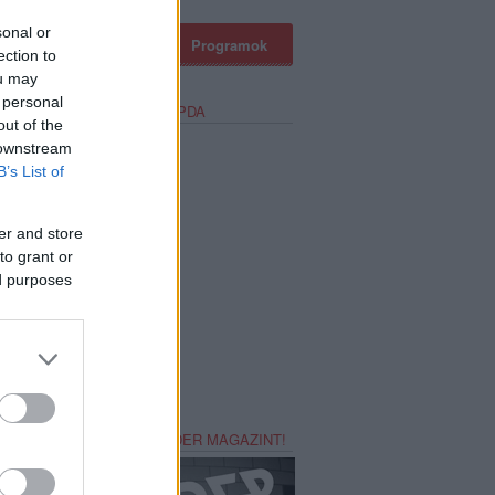
sonal or
a
Profül
Podcast
Programok
ection to
ou may
 personal
ET-SZTORIK #4: TANKCSAPDA
out of the
 downstream
B’s List of
er and store
to grant or
ed purposes
REZZ MAGADNAK RECORDER MAGAZINT!