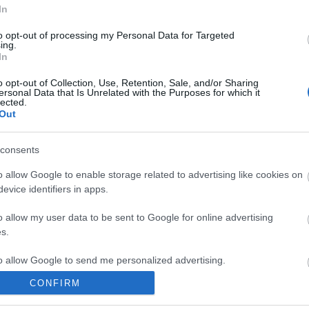
préda
az északi
veszélyes lehet a fagyi
top gun maverick
licorice pizza
minden
In
100
a szerelmesdal
a room of my own
funny pages
rmn
egy szép reggelen
a
2022 legjobbjai
to opt-out of processing my Personal Data for Targeted
ing.
komment
In
o opt-out of Collection, Use, Retention, Sale, and/or Sharing
ersonal Data that Is Unrelated with the Purposes for which it
lected.
Out
consents
o allow Google to enable storage related to advertising like cookies on
evice identifiers in apps.
o allow my user data to be sent to Google for online advertising
s.
to allow Google to send me personalized advertising.
CONFIRM
o allow Google to enable storage related to analytics like cookies on
BEL
evice identifiers in apps.