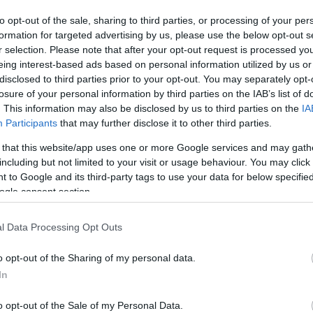
to opt-out of the sale, sharing to third parties, or processing of your per
ar
Interjú
Lemezkritika
Filmkritika
Kultsarok
Lemeztásk
formation for targeted advertising by us, please use the below opt-out s
r selection. Please note that after your opt-out request is processed y
eing interest-based ads based on personal information utilized by us or
SZIG
RDER PODCASTJAI ITT!
FRISS MAGYAR ZENÉK HETENTE!
disclosed to third parties prior to your opt-out. You may separately opt-
 LEGJOBB HAZAI LEMEZEK.
HÁTTÉRBEN IS KÖZÉPPONTBAN.
losure of your personal information by third parties on the IAB’s list of
 LEGJOBB SOROZATOK.
2005: EZ MENT HÚSZ ÉVE.
. This information may also be disclosed by us to third parties on the
IA
Participants
that may further disclose it to other third parties.
 that this website/app uses one or more Google services and may gath
A RECORDER SZERINT
including but not limited to your visit or usage behaviour. You may click 
 to Google and its third-party tags to use your data for below specifi
ogle consent section.
n gesztikulált, Léa Seydoux gyönyörűen sírt, Tang Wei
omszéd lány is lehet femme fatale. Tom Cruise élete legnagyobb
aul Mescal megfacsarta a szívünket, Austin Butler véghez vitte a
l Data Processing Opt Outs
k felváltva fostak és hánytak a…
o opt-out of the Sharing of my personal data.
In
SZE
TOVÁBB →
o opt-out of the Sale of my Personal Data.