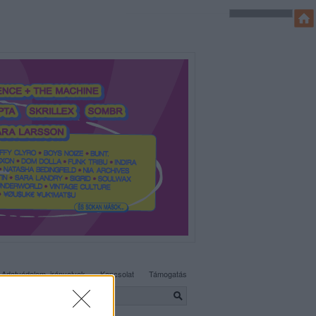
SÜTI BEÁLLÍTÁSOK MÓDOSÍTÁSA
Adatvédelem, irányelvek
Kapcsolat
Támogatás