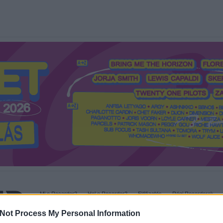
Mi a Recorder?
Hol a Recorder?
Előfizetés
Régi Recorderek
Not Process My Personal Information