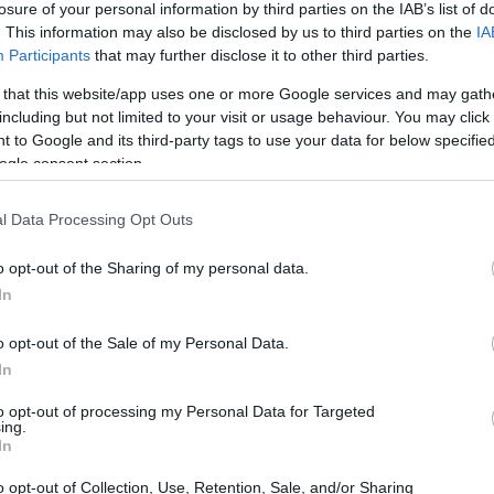
losure of your personal information by third parties on the IAB’s list of
. This information may also be disclosed by us to third parties on the
IA
ar
Interjú
Lemezkritika
Filmkritika
Kultsarok
Lemeztásk
Participants
that may further disclose it to other third parties.
 that this website/app uses one or more Google services and may gath
SZIG
RDER PODCASTJAI ITT!
FRISS MAGYAR ZENÉK HETENTE!
including but not limited to your visit or usage behaviour. You may click 
 to Google and its third-party tags to use your data for below specifi
 LEGJOBB HAZAI LEMEZEK.
HÁTTÉRBEN IS KÖZÉPPONTBAN.
ogle consent section.
 LEGJOBB SOROZATOK.
2005: EZ MENT HÚSZ ÉVE.
l Data Processing Opt Outs
-FASZUNK MEGÁLL! – A
o opt-out of the Sharing of my personal data.
MES TRÁGÁRKODÁSOK
In
o opt-out of the Sale of my Personal Data.
 gyerek pubertáskor és mutálás előtti hangon folyékonyan
In
ilmben, mint egy kocsis, az nagy eséllyel már önmagában vicces
gyar mozipremier: augusztus 15.) nem áll meg ennél az egy
to opt-out of processing my Personal Data for Targeted
osan tudja, milyen hatékony, ha a 12…
ing.
SZE
In
o opt-out of Collection, Use, Retention, Sale, and/or Sharing
TOVÁBB →