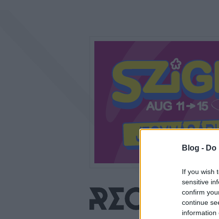
Blog -
Do 
If you wish 
sensitive in
confirm you
continue se
information 