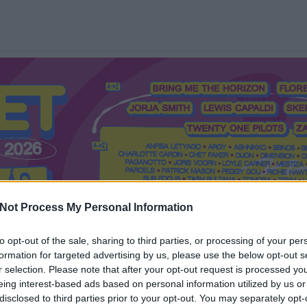
Not Process My Personal Information
to opt-out of the sale, sharing to third parties, or processing of your per
formation for targeted advertising by us, please use the below opt-out s
Mi a Recorder?
Hol a Recorder?
Előfizetés
Régi Recorderek
r selection. Please note that after your opt-out request is processed y
eing interest-based ads based on personal information utilized by us or
disclosed to third parties prior to your opt-out. You may separately opt-