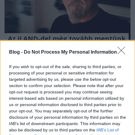
„Az iLAND-del még tovább mentünk
az úton, amire anno ráléptünk az
Blog -
Do Not Process My Personal Information
Easttel” – Pálvölgyi Géza-interjú
soostamas
•
2023. március 08.
If you wish to opt-out of the sale, sharing to third parties, or
processing of your personal or sensitive information for
targeted advertising by us, please use the below opt-out
Mit gondolt Yoko Ono az Eastről, hogyan született a
section to confirm your selection. Please note that after your
Tátrai Band legnagyobb slágere, és mit tudott
opt-out request is processed you may continue seeing
megvalósítani az iLAND-del, amit más zenekaraival
interest-based ads based on personal information utilized by
nem? Március 30-án a Müpában mutatja be első, A
us or personal information disclosed to third parties prior to
Sziget című lemezét a hazai progresszív rock
your opt-out. You may separately opt-out of the further
legendáiból álló iLAND, ennek kapcsán
disclosure of your personal information by third parties on the
beszélgettünk…
IAB’s list of downstream participants. This information may
also be disclosed by us to third parties on the
IAB’s List of