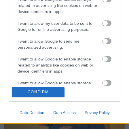
A legendás szegedi punkzenekar tagjai két évet ültek
related to advertising like cookies on web or
ártatlanul, pusztán azért, mert viccelődtek a
device identifiers in apps.
vörösökkel. Csak négy évig működtek, de hatásuk
felmérhetetlen: szabad szellemű magyarok tízezrei
I want to allow my user data to be sent to
nőttek föl dalaikon. Pusztítóan erős, vad zenéjük a
Google for online advertising purposes.
nemzetközi punkmezőnnyel is kiállja az…
I want to allow Google to send me
personalized advertising.
I want to allow Google to enable storage
related to analytics like cookies on web or
device identifiers in apps.
I want to allow Google to enable storage
related to functionality of the website or app.
CONFIRM
I want to allow Google to enable storage
related to personalization.
Data Deletion
Data Access
Privacy Policy
I want to allow Google to enable storage
related to security, including authentication