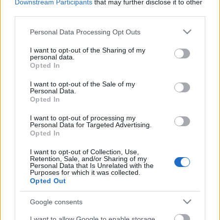
Downstream Participants
that may further disclose it to other
third parties.
Please note that this website/app uses one or more Google
Personal Data Processing Opt Outs
services and may gather and store information including but
not limited to your visit or usage behaviour. You may click to
I want to opt-out of the Sharing of my
personal data.
grant or deny consent to Google and its third-party tags to
Opted In
use your data for below specified purposes in below Google
consent section.
I want to opt-out of the Sale of my
Personal Data.
Opted In
I want to opt-out of processing my
Personal Data for Targeted Advertising.
Opted In
"Figyelmeztettük, hogy ezt talán
I want to opt-out of Collection, Use,
Retention, Sale, and/or Sharing of my
mégsem kéne" - Benkő Zoltán (CPg)-
Personal Data that Is Unrelated with the
Purposes for which it was collected.
interjú
Opted Out
vferi
•
2021. október 08.
Google consents
I want to allow Google to enable storage