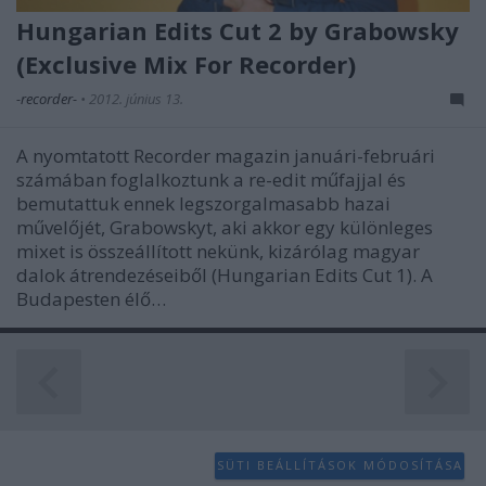
functionality and fraud prevention, and other
Hungarian Edits Cut 2 by Grabowsky
user protection.
(Exclusive Mix For Recorder)
-recorder-
•
2012. június 13.
A nyomtatott Recorder magazin januári-februári
számában foglalkoztunk a re-edit műfajjal és
bemutattuk ennek legszorgalmasabb hazai
művelőjét, Grabowskyt, aki akkor egy különleges
mixet is összeállított nekünk, kizárólag magyar
dalok átrendezéseiből (Hungarian Edits Cut 1). A
Budapesten élő…
SÜTI BEÁLLÍTÁSOK MÓDOSÍTÁSA