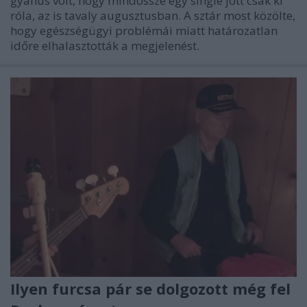
gyanús volt, hogy mindössze egy single jött csak ki
róla, az is tavaly augusztusban. A sztár most közölte,
hogy egészségügyi problémái miatt határozatlan
időre elhalasztották a megjelenést.
Ilyen furcsa pár se dolgozott még fel