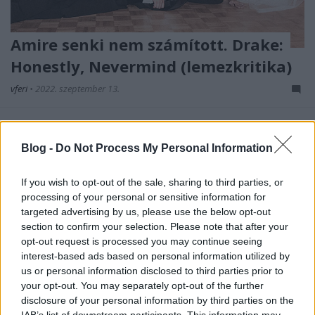
Amire senki nem számított. Drake:
Honestly, Nevermind (lemezkritika)
vferi
•
2022. szeptember 13.
Ne felejtsük el, hogy pár héttel Beyoncé előtt Drake is
megpróbálta újra divatba hozni a house muzsikát.
Blog -
Do Not Process My Personal Information
Ez a kritika először a Recorder magazin 96.
számában jelent meg.
If you wish to opt-out of the sale, sharing to third parties, or
processing of your personal or sensitive information for
targeted advertising by us, please use the below opt-out
section to confirm your selection. Please note that after your
opt-out request is processed you may continue seeing
interest-based ads based on personal information utilized by
us or personal information disclosed to third parties prior to
your opt-out. You may separately opt-out of the further
disclosure of your personal information by third parties on the