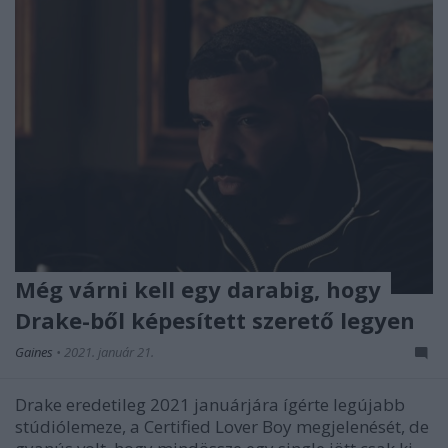
Még várni kell egy darabig, hogy
Drake-ből képesített szerető legyen
Gaines
•
2021. január 21.
Drake eredetileg 2021 januárjára ígérte legújabb
stúdiólemeze, a Certified Lover Boy megjelenését, de