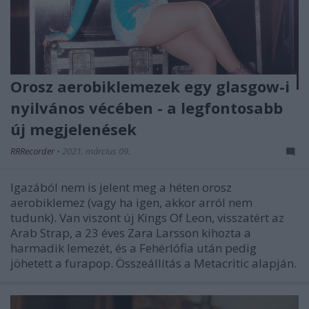
Orosz aerobiklemezek egy glasgow-i
nyilvános vécében - a legfontosabb
új megjelenések
RRRecorder
•
2021. március 09.
Igazából nem is jelent meg a héten orosz
aerobiklemez (vagy ha igen, akkor arról nem
tudunk). Van viszont új Kings Of Leon, visszatért az
Arab Strap, a 23 éves Zara Larsson kihozta a
harmadik lemezét, és a Fehérlófia után pedig
jöhetett a furapop. Összeállítás a Metacritic alapján.