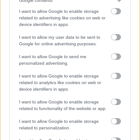
Google consents
I want to allow Google to enable storage
related to advertising like cookies on web or
device identifiers in apps.
I want to allow my user data to be sent to
Google for online advertising purposes.
I want to allow Google to send me
personalized advertising.
I want to allow Google to enable storage
Drake az éjjel kihozott egy
related to analytics like cookies on web or
device identifiers in apps.
meglepetés house lemezt
srecorder
•
2022. június 17.
I want to allow Google to enable storage
related to functionality of the website or app.
Egy év se telt el a kanadai rapper előző albuma, a
I want to allow Google to enable storage
Certified Lover Boy megjelenése óta, máris itt a
related to personalization.
következő. A megjelenést tegnap, a semmiből
jelentette be Drake, de nem csak ez a meglepő a