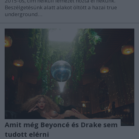
2015-ös, cím nélküli lemezét hozta el nekünk.
Beszélgetésünk alatt alakot öltött a hazai true
underground…
Amit még Beyoncé és Drake sem
tudott elérni