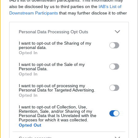
IAB’s list of downstream participants. This information may
also be disclosed by us to third parties on the
IAB’s List of
Downstream Participants
that may further disclose it to other
third parties.
Please note that this website/app uses one or more Google
Personal Data Processing Opt Outs
services and may gather and store information including but
not limited to your visit or usage behaviour. You may click to
I want to opt-out of the Sharing of my
Szex? Ugyan már, idén nyáron a
personal data.
grant or deny consent to Google and its third-party tags to
Opted In
szomorúság a menő!
use your data for below specified purposes in below Google
consent section.
I want to opt-out of the Sale of my
RRRecorder
•
2022. július 22.
Personal Data.
Opted In
2021-re jósolták a Szex Nyarát, de azt elsodorta a
I want to opt-out of processing my
delta variáns. Talán emiatt lett óvatos mindenki, és a
Personal Data for Targeted Advertising.
2022-es nyárisláger-mezőny a sokéves átlagnál jóval
Opted In
szexmentesebb. Ez a cikk először a Recorder
I want to opt-out of Collection, Use,
magazin 96. számában jelent meg.
Retention, Sale, and/or Sharing of my
Personal Data that Is Unrelated with the
Purposes for which it was collected.
Opted Out