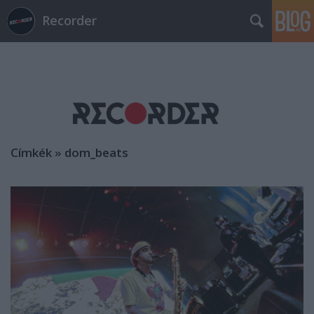
Recorder
Címkék
»
dom_beats