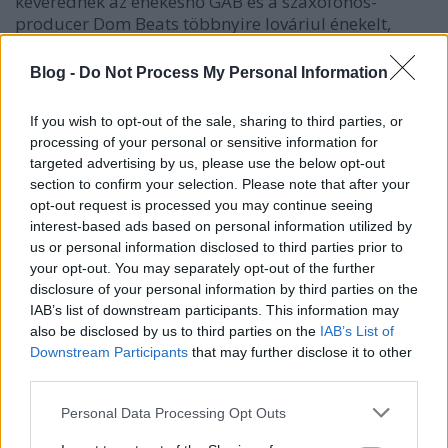
keverednek az énekesnő GAB és a szaxofonos-
producer Dom Beats többnyire lováriul énekelt,
identitáskereső dalában. Premier!
Blog -
Do Not Process My Personal Information
If you wish to opt-out of the sale, sharing to third parties, or
processing of your personal or sensitive information for
targeted advertising by us, please use the below opt-out
section to confirm your selection. Please note that after your
opt-out request is processed you may continue seeing
interest-based ads based on personal information utilized by
us or personal information disclosed to third parties prior to
your opt-out. You may separately opt-out of the further
disclosure of your personal information by third parties on the
IAB’s list of downstream participants. This information may
also be disclosed by us to third parties on the
IAB’s List of
Downstream Participants
that may further disclose it to other
third parties.
„A lehető legtöbb oldalról nyújt zenei
Please note that this website/app uses one or more Google
Personal Data Processing Opt Outs
kielégülést” – Dzsindzser, Dom Beats
services and may gather and store information including but