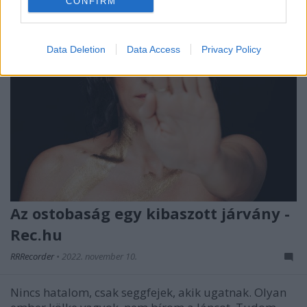
CONFIRM
Data Deletion
Data Access
Privacy Policy
Az ostobaság egy kibaszott járvány -
Rec.hu
RRRecorder
•
2022. november 10.
Nincs hatalom, csak seggfejek, akik ugatnak. Olyan