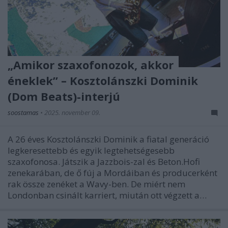
„Amikor szaxofonozok, akkor
éneklek” – Kosztolánszki Dominik
(Dom Beats)-interjú
soostamas
•
2025. november 09.
A 26 éves Kosztolánszki Dominik a fiatal generáció
legkeresettebb és egyik legtehetségesebb
szaxofonosa. Játszik a Jazzbois-zal és Beton.Hofi
zenekarában, de ő fúj a Mordáiban és producerként
rak össze zenéket a Wavy-ben. De miért nem
Londonban csinált karriert, miután ott végzett a…