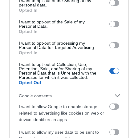
not limited to your visit or usage behaviour. You may click to
I want to opt-out of the Sharing of my
és Mehringer Marci kedvenc 2023-as
personal data.
grant or deny consent to Google and its third-party tags to
Opted In
zenéi
use your data for below specified purposes in below Google
consent section.
I want to opt-out of the Sale of my
soostamas
•
2024. február 14.
Personal Data.
Opted In
Miután listába szedtük a legjobb külföldi és magyar
I want to opt-out of processing my
lemezeket, filmeket és sorozatokat, idén is
Personal Data for Targeted Advertising.
megkértünk zenészeket, hogy gyűjtsék össze a
Opted In
kedvenc dalaikat, albumaikat az évből. Ezúttal az
I want to opt-out of Collection, Use,
egyik legizgalmasabb fiatal producert, a Dzsindzser
Retention, Sale, and/or Sharing of my
néven (is) alkotó Závodi Marcelt, a Jazzboisban is…
Personal Data that Is Unrelated with the
Purposes for which it was collected.
Opted Out
Google consents
I want to allow Google to enable storage
related to advertising like cookies on web or
device identifiers in apps.
I want to allow my user data to be sent to