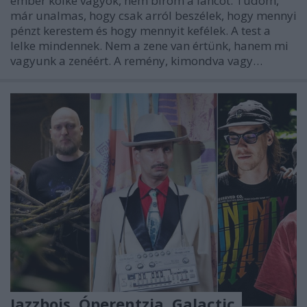
ember kölke vagyok, nem bírom a láncot. Tudom,
már unalmas, hogy csak arról beszélek, hogy mennyi
pénzt kerestem és hogy mennyit kefélek. A test a
lelke mindennek. Nem a zene van értünk, hanem mi
vagyunk a zenéért. A remény, kimondva vagy…
Jazzbois, Óperentzia, Galactic