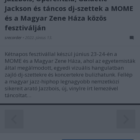
Jackson és táncos dj-szettek a MOME
és a Magyar Zene Háza közös
fesztiválján
srecorder
•
2022. június 13.
Kétnapos fesztivállal készül június 23-24-én a
MOME és a Magyar Zene Háza, ahol az egyetemisták
által megálmodott, egyedi vizuális hangulatban
zajló dj-szettekre és koncertekre bulizhatunk. Fellép
a magyar jazz-hiphop legnagyobb nemzetközi
sikereit arató Jazzbois, új, vinylre írt lemezével
táncoltat…