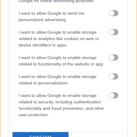
Google for online advertising purposes.
I want to allow Google to send me
personalized advertising.
I want to allow Google to enable storage
related to analytics like cookies on web or
Klasszikus hangú, hangszeres hiphop
device identifiers in apps.
dal az első nagylemezére készülő
I want to allow Google to enable storage
WAVY-től: Karzat-dalpremier
related to functionality of the website or app.
srecorder
•
2023. május 12.
I want to allow Google to enable storage
related to personalization.
Második kislemezét adta ki a budapesti Wavy
I want to allow Google to enable storage
kollektíva: a május 5-én megjelent, amolyan
related to security, including authentication
manifesztóként aposztrofált angol nyelvű W után,
functionality and fraud prevention, and other
amit Co Lee, Aminon és Blaize jegyez, a Karzat az
user protection.
első magyar nyelvű single a csapat BABEL c.
nagylemezéről, amiről itt írtunk korábban.