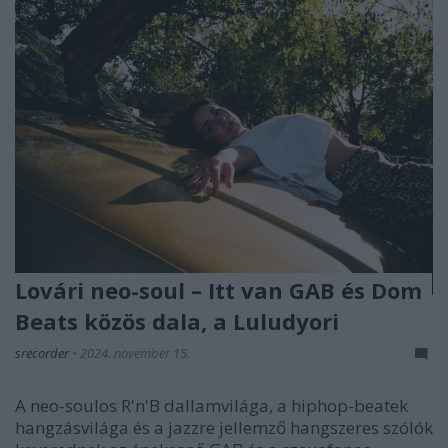
Lovári neo-soul – Itt van GAB és Dom
Beats közös dala, a Luludyori
srecorder
•
2024. november 15.
A neo-soulos R'n'B dallamvilága, a hiphop-beatek
hangzásvilága és a jazzre jellemző hangszeres szólók