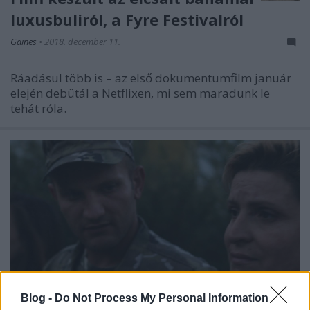
luxusbuliról, a Fyre Festivalról
Gaines
•
2018. december 11.
Ráadásul több is – az első dokumentumfilm január
elején debütál a Netflixen, mi sem maradunk le
tehát róla.
Blog -
Do Not Process My Personal Information