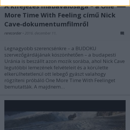
A kifejezés hiábavalósága – a One
More Time With Feeling című Nick
Cave-dokumentumfilmről
rerecorder
•
2016. december 11.
Legnagyobb szerencsénkre – a BUDOKU
szervezőgárdájának köszönhetően – a budapesti
Uránia is beszállt azon mozik sorába, ahol Nick Cave
legutóbbi lemezének felvételeit és a körülette
elkerülhetetlenül ott lebegő gyászt valahogy
rögzíteni próbáló One More Time With Feelinget
bemutatták. A majdnem…