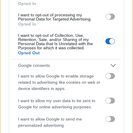
Opted In
I want to opt-out of processing my
Personal Data for Targeted Advertising.
Opted In
I want to opt-out of Collection, Use,
Retention, Sale, and/or Sharing of my
Personal Data that Is Unrelated with the
Purposes for which it was collected.
Opted Out
Google consents
I want to allow Google to enable storage
related to advertising like cookies on web or
Nyerj páros jegyet a pénteki Hecho
device identifiers in apps.
en Mexico zenés dokumentumfilm
I want to allow my user data to be sent to
vetítésére az Urániába!
Google for online advertising purposes.
rerecorder
•
2018. április 18.
I want to allow Google to send me
personalized advertising.
A BUDOKU csapata által szervezett vetítésen