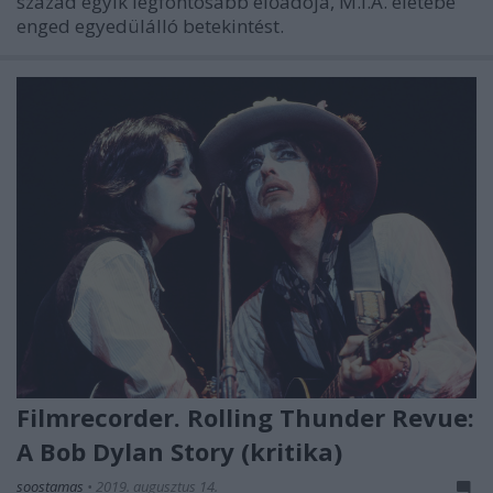
század egyik legfontosabb előadója, M.I.A. életébe
enged egyedülálló betekintést.
Filmrecorder. Rolling Thunder Revue:
A Bob Dylan Story (kritika)
soostamas
•
2019. augusztus 14.