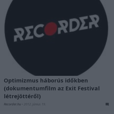
Optimizmus háborús időkben
(dokumentumfilm az Exit Festival
létrejöttéről)
Recorder.hu
•
2012. június 19.