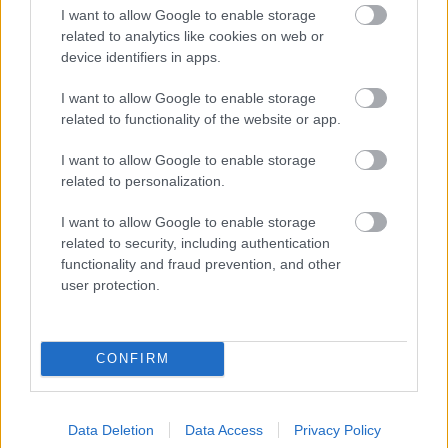
egyszeri alkalommal látható Magyarországon egy
I want to allow Google to enable storage
kiváló dokumentumfilm Mexikó zenei életéről.
related to analytics like cookies on web or
A Hecho en Mexico április 20-án, pénteken este
device identifiers in apps.
20:00-tól megy az Urániában és egy Recorder-olvasó
most páros jegyet nyerhet rá.
I want to allow Google to enable storage
related to functionality of the website or app.
I want to allow Google to enable storage
related to personalization.
I want to allow Google to enable storage
related to security, including authentication
functionality and fraud prevention, and other
user protection.
CONFIRM
Data Deletion
Data Access
Privacy Policy