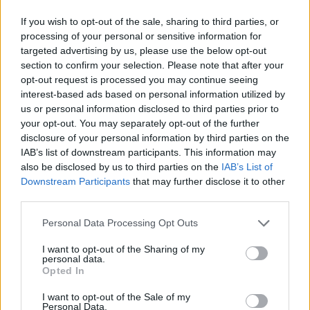
If you wish to opt-out of the sale, sharing to third parties, or
processing of your personal or sensitive information for
Filmrecorder. A magyar valóságnál
targeted advertising by us, please use the below opt-out
nincs ütősebb - Kilenc hónap háború,
section to confirm your selection. Please note that after your
opt-out request is processed you may continue seeing
Könnyű leckék, Nagyi Projekt, Gettó
interest-based ads based on personal information utilized by
Balboa, BP Underground, Volt
us or personal information disclosed to third parties prior to
your opt-out. You may separately opt-out of the further
egyszer egy téka (kritika)
disclosure of your personal information by third parties on the
vferi
•
2018. szeptember 25.
IAB’s list of downstream participants. This information may
also be disclosed by us to third parties on the
IAB’s List of
Downstream Participants
that may further disclose it to other
Most ősszel fog végleg megdőlni a tévhit, miszerint a
third parties.
játékfilmek szórakoztatnak, a dokumentumfilmek
meg csak unalmas ismereteket terjesztenek valami
Please note that this website/app uses one or more Google
Personal Data Processing Opt Outs
eldugott kultúrtévén. Megnéztük az ősszel mozikba
services and may gather and store information including but
kerülő magyar doksikat, amik egytől egyig szuperek,
not limited to your visit or usage behaviour. You may click to
I want to opt-out of the Sharing of my
personal data.
irtó viccesek vagy meghatóan emberségesek. A II.…
grant or deny consent to Google and its third-party tags to
Opted In
use your data for below specified purposes in below Google
consent section.
I want to opt-out of the Sale of my
Personal Data.