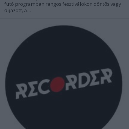
futó programban rangos fesztiválokon döntős vagy
díjazott, a…