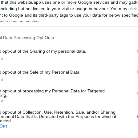
 that this website/app uses one or more Google services and may gath
including but not limited to your visit or usage behaviour. You may click 
 to Google and its third-party tags to use your data for below specifi
ogle consent section.
komment
l Data Processing Opt Outs
o opt-out of the Sharing of my personal data.
In
o opt-out of the Sale of my Personal Data.
In
to opt-out of processing my Personal Data for Targeted
ing.
In
o opt-out of Collection, Use, Retention, Sale, and/or Sharing
ersonal Data that Is Unrelated with the Purposes for which it
lected.
Out
BEL