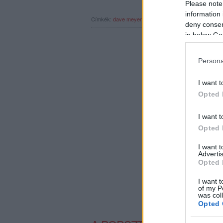
Please note
information 
Címkék:
dave meyers
shawn mendes
camila cabello
deny consent
in below Go
Persona
I want t
Opted 
I want t
Opted 
I want 
Advertis
Opted 
I want t
of my P
was col
Opted 