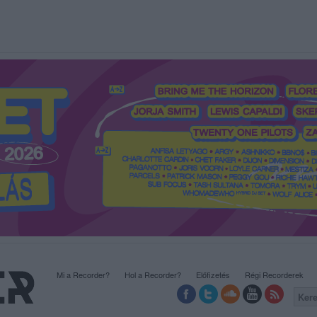
Mi a Recorder?
Hol a Recorder?
Előfizetés
Régi Recorderek