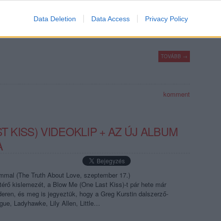
Data Deletion
Data Access
Privacy Policy
TOVÁBB →
komment
T KISS) VIDEOKLIP + AZ ÚJ ALBUM
A
ummal (The Truth About Love, szeptember 17.)
térő kislemezét, a Blow Me (One Last Kiss)-t pár hete már
deren, és meg is jegyeztük, hogy a Greg Kurstin dalszerző-
ogue, Ladyhawke, Lily Allen, Little…