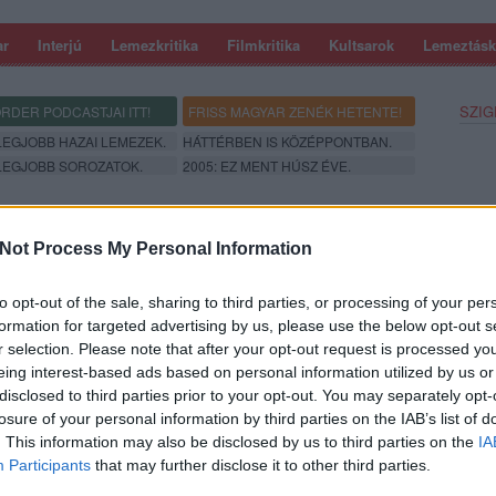
ar
Interjú
Lemezkritika
Filmkritika
Kultsarok
Lemeztásk
SZIG
RDER PODCASTJAI ITT!
FRISS MAGYAR ZENÉK HETENTE!
 LEGJOBB HAZAI LEMEZEK.
HÁTTÉRBEN IS KÖZÉPPONTBAN.
 LEGJOBB SOROZATOK.
2005: EZ MENT HÚSZ ÉVE.
 CAMILA CABELLO, ÉS EZ NAGYON
Not Process My Personal Information
to opt-out of the sale, sharing to third parties, or processing of your per
formation for targeted advertising by us, please use the below opt-out s
r selection. Please note that after your opt-out request is processed y
/pop egyre népszerűbb, idén nyáron duettes bombaslágerrel
dik lemezét beharangozó új klipje nemcsak időcsavaros, hanem
eing interest-based ads based on personal information utilized by us or
disclosed to third parties prior to your opt-out. You may separately opt-
losure of your personal information by third parties on the IAB’s list of
SZE
. This information may also be disclosed by us to third parties on the
IA
Participants
that may further disclose it to other third parties.
TOVÁBB →