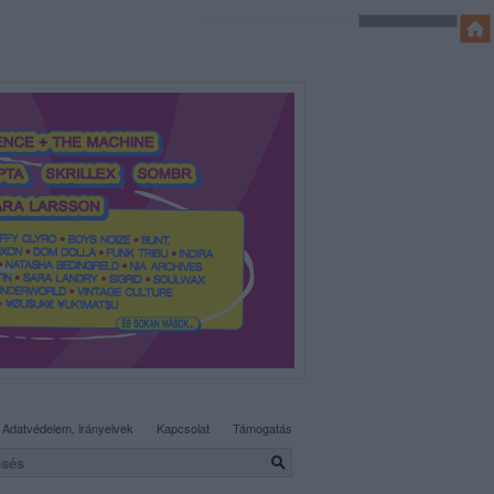
SÜTI BEÁLLÍTÁSOK MÓDOSÍTÁSA
Adatvédelem, irányelvek
Kapcsolat
Támogatás