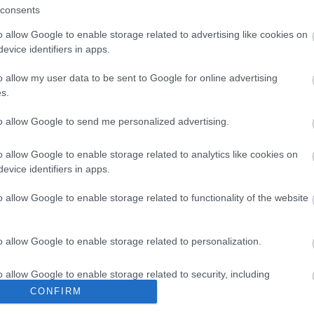
ES INTELLIGENCIÁVAL ÉNEKEL,
consents
 PEDIG ÉTELLÉ VÁLTOZIK
o allow Google to enable storage related to advertising like cookies on
evice identifiers in apps.
határokat.
o allow my user data to be sent to Google for online advertising
s.
to allow Google to send me personalized advertising.
o allow Google to enable storage related to analytics like cookies on
TOVÁBB →
evice identifiers in apps.
meyers
travis scott
okoshangszóró
o allow Google to enable storage related to functionality of the website
komment
o allow Google to enable storage related to personalization.
 KISLÁNY, HANEM A ROSSZFIÚ
o allow Google to enable storage related to security, including
cation functionality and fraud prevention, and other user protection.
CONFIRM
g a tinifenomén új klipjében.