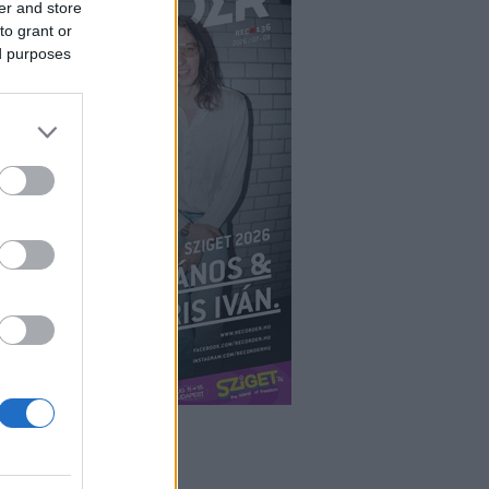
er and store
to grant or
ed purposes
ÉPÉS