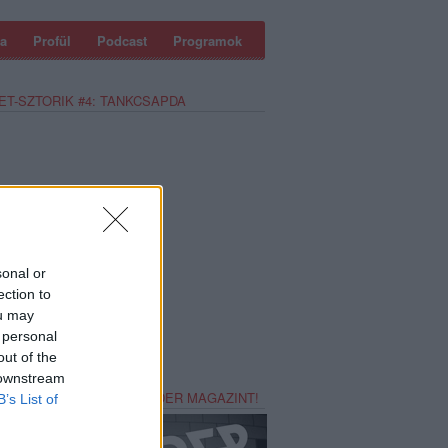
a
Profül
Podcast
Programok
ET-SZTORIK #4: TANKCSAPDA
sonal or
ection to
ou may
 personal
out of the
 downstream
REZZ MAGADNAK RECORDER MAGAZINT!
B’s List of