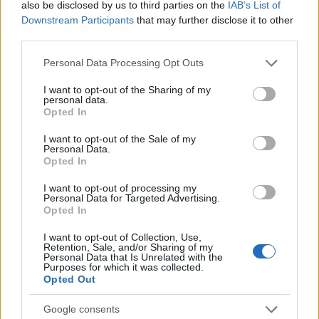
also be disclosed by us to third parties on the
IAB’s List of
Krautrockos, világvégés lemezt adott ki a
Downstream Participants
that may further disclose it to other
garázsrockból indult DARĀGE, de szerencsére a
third parties.
megtartották a "magát nem túl komolyan vevő
mentalitást" is. Ez a kritika először a Recorder
Please note that this website/app uses one or more Google
Personal Data Processing Opt Outs
magazin 125. számában jelent meg.
services and may gather and store information including but
not limited to your visit or usage behaviour. You may click to
I want to opt-out of the Sharing of my
personal data.
grant or deny consent to Google and its third-party tags to
Opted In
use your data for below specified purposes in below Google
consent section.
I want to opt-out of the Sale of my
Personal Data.
Opted In
I want to opt-out of processing my
Personal Data for Targeted Advertising.
Opted In
I want to opt-out of Collection, Use,
Retention, Sale, and/or Sharing of my
Personal Data that Is Unrelated with the
Purposes for which it was collected.
Opted Out
Google consents