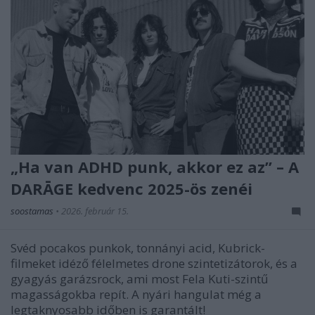
„Ha van ADHD punk, akkor ez az” – A
DARĀGE kedvenc 2025-ös zenéi
soostamas
•
2026. február 15.
Svéd pocakos punkok, tonnányi acid, Kubrick-
filmeket idéző félelmetes drone szintetizátorok, és a
gyagyás garázsrock, ami most Fela Kuti-szintű
magasságokba repít. A nyári hangulat még a
legtaknyosabb időben is garantált!