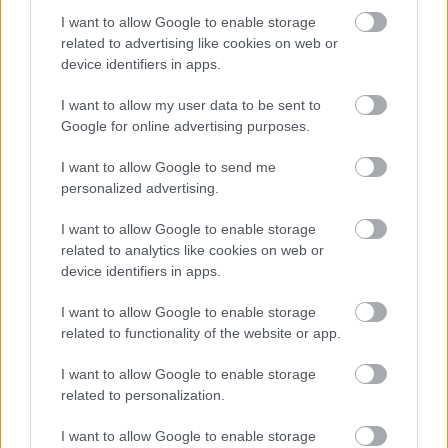
Van-e világvége after? - Rec.hu
I want to allow Google to enable storage
RRRecorder
•
2025. május 22.
related to advertising like cookies on web or
device identifiers in apps.
Én vagyok az igazság, szeressetek hát! Kutyák, azok
I want to allow my user data to be sent to
vannak, macskák is léteznek. Ez az év is a miénk, ha
Google for online advertising purposes.
nem csal a szimatom. Nagyapám még sohasem
látta az óceánt. Az ember életéből egy is kettőt ér.
I want to allow Google to send me
Szellemekkel osztom meg az álmaimat. Mi hozzuk a
personalized advertising.
káoszt. A Recorder új magyar zenéket bemutató…
I want to allow Google to enable storage
related to analytics like cookies on web or
device identifiers in apps.
I want to allow Google to enable storage
related to functionality of the website or app.
I want to allow Google to enable storage
related to personalization.
I want to allow Google to enable storage