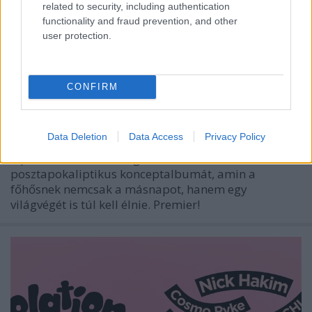
related to security, including authentication
functionality and fraud prevention, and other
user protection.
Az apokalipszis egy vad házibuli után
CONFIRM
– Itt a DARĀGE új dala, a Semmibe
srecorder
•
2025. április 11.
Data Deletion
Data Access
Privacy Policy
9 perces krautrock megőrülés vezeti fel a DARĀGE
posztapokaliptikus konceptalbumát, amin a
főhősnek nemcsak a másnapot, hanem egy
világvégét is túl kell élnie. Premier!