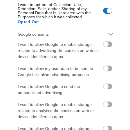
értek ki a tűzoltók. Folyton csak magamat keresem,
I want to opt-out of Collection, Use,
Retention, Sale, and/or Sharing of my
bárhol. Elvesztettem a szamurájomat; az idő falai;
Personal Data that Is Unrelated with the
természetellenesen szintetikus és metafizikus…
Purposes for which it was collected.
Opted Out
Google consents
I want to allow Google to enable storage
related to advertising like cookies on web or
device identifiers in apps.
I want to allow my user data to be sent to
Google for online advertising purposes.
I want to allow Google to send me
personalized advertising.
I want to allow Google to enable storage
related to analytics like cookies on web or
device identifiers in apps.
Van úgy, hogy egy régi dallam
kárpótol mindenért - Rec.hu
I want to allow Google to enable storage