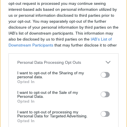
opt-out request is processed you may continue seeing
interest-based ads based on personal information utilized by
us or personal information disclosed to third parties prior to
your opt-out. You may separately opt-out of the further
disclosure of your personal information by third parties on the
IAB’s list of downstream participants. This information may
also be disclosed by us to third parties on the
IAB’s List of
Downstream Participants
that may further disclose it to other
third parties.
Please note that this website/app uses one or more Google
Personal Data Processing Opt Outs
services and may gather and store information including but
not limited to your visit or usage behaviour. You may click to
I want to opt-out of the Sharing of my
personal data.
Új szerelmem van, mert te szar voltál
grant or deny consent to Google and its third-party tags to
Opted In
use your data for below specified purposes in below Google
- Rec.hu
consent section.
I want to opt-out of the Sale of my
Personal Data.
RRRecorder
•
2023. november 09.
Opted In
Nagy vágyam ma nem zokogni, de nem hiszem, hogy
I want to opt-out of processing my
Personal Data for Targeted Advertising.
ez összejön nekem. Napról napra krindzsebb leszek.
Opted In
Kéz a kézben, mint a tenger és az ég. Bogihoz nem