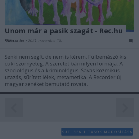
Unom már a pasik szagát - Rec.hu
RRRecorder
•
2021. november 18.
Senki nem segít, de nem is kérem. Fülbemászó kis
cuki szörnyeteg. A szeretet bármilyen formája. A
szociológus és a kriminológus. Savas kozmikus
utazás, sűrített lélek, metametika. A Recorder új
magyar zenéket bemutató rovata.
SÜTI BEÁLLÍTÁSOK MÓDOSÍTÁSA