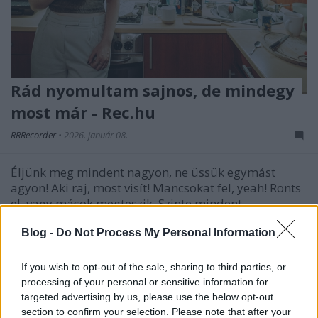
Rád nyomultam sajnos, de mindegy
most már - Rec.hu
RRRecorder
•
2026. január 08.
Éljünk meg mindent nagyon, ne üssük egymást
agyon! Aki raj, most visít! Mancsokat fel, yeah! Ronts
el, vagy mások megteszik. Szinte mindent
tönkretettem magam körül meg magamban. Happy
end-szagot én nem érzek. Megszabadulnék már a
Blog -
Do Not Process My Personal Information
magánytól, de túlságosan hű hozzám. Összeolvadok,
mindegy, ki vagyok.…
If you wish to opt-out of the sale, sharing to third parties, or
processing of your personal or sensitive information for
targeted advertising by us, please use the below opt-out
section to confirm your selection. Please note that after your